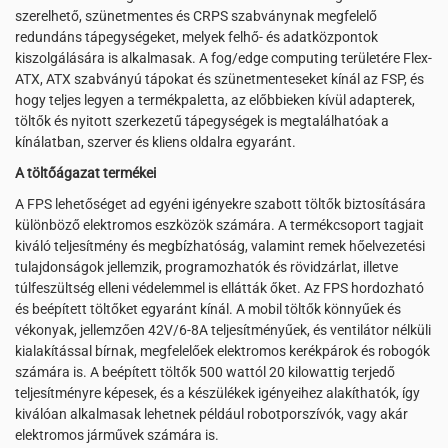
szerelhető, szünetmentes és CRPS szabványnak megfelelő
redundáns tápegységeket, melyek felhő- és adatközpontok
kiszolgálására is alkalmasak. A fog/edge computing területére Flex-
ATX, ATX szabványú tápokat és szünetmenteseket kínál az FSP, és
hogy teljes legyen a termékpaletta, az előbbieken kívül adapterek,
töltők és nyitott szerkezetű tápegységek is megtalálhatóak a
kínálatban, szerver és kliens oldalra egyaránt.
A töltőágazat termékei
A FPS lehetőséget ad egyéni igényekre szabott töltők biztosítására
különböző elektromos eszközök számára. A termékcsoport tagjait
kiváló teljesítmény és megbízhatóság, valamint remek hőelvezetési
tulajdonságok jellemzik, programozhatók és rövidzárlat, illetve
túlfeszültség elleni védelemmel is ellátták őket. Az FPS hordozható
és beépített töltőket egyaránt kínál. A mobil töltők könnyűek és
vékonyak, jellemzően 42V/6-8A teljesítményűek, és ventilátor nélküli
kialakítással bírnak, megfelelőek elektromos kerékpárok és robogók
számára is. A beépített töltők 500 wattól 20 kilowattig terjedő
teljesítményre képesek, és a készülékek igényeihez alakíthatók, így
kiválóan alkalmasak lehetnek például robotporszívók, vagy akár
elektromos járművek számára is.