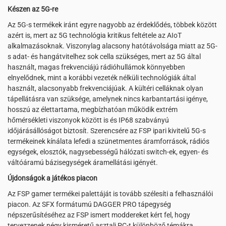
Készen az 5G-re
Az 5G-s termékek iránt egyre nagyobb az érdeklődés, többek között
azért is, mert az 5G technológia kritikus feltétele az AIoT
alkalmazásoknak. Viszonylag alacsony hatótávolsága miatt az 5G-
s adat- és hangátvitelhez sok cella szükséges, mert az 5G által
használt, magas frekvenciájú rádióhullámok könnyebben
elnyelődnek, mint a korábbi vezeték nélküli technológiák által
használt, alacsonyabb frekvenciájúak. A kültéri celláknak olyan
tápellátásra van szüksége, amelynek nincs karbantartási igénye,
hosszú az élettartama, megbízhatóan működik extrém
hőmérsékleti viszonyok között is és IP68 szabványú
időjárásállóságot biztosít. Szerencsére az FSP ipari kivitelű 5G-s
termékeinek kínálata lefedi a szünetmentes áramforrások, rádiós
egységek, elosztók, nagysebességű hálózati switch-ek, egyen- és
váltóáramú bázisegységek áramellátási igényét.
Újdonságok a játékos piacon
Az FSP gamer termékei palettáját is tovább szélesíti a felhasználói
piacon. Az SFX formátumú DAGGER PRO tápegység
népszerűsítéséhez az FSP ismert moddereket kért fel, hogy
tervezzenek négy kisméretű asztali PC-t különböző témákra,