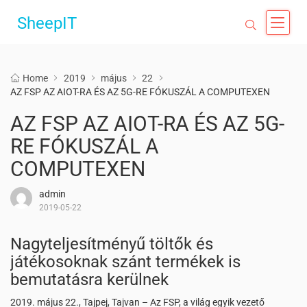
SheepIT
Home
2019
május
22
AZ FSP AZ AIOT-RA ÉS AZ 5G-RE FÓKUSZÁL A COMPUTEXEN
AZ FSP AZ AIOT-RA ÉS AZ 5G-
RE FÓKUSZÁL A
COMPUTEXEN
admin
2019-05-22
Nagyteljesítményű töltők és
játékosoknak szánt termékek is
bemutatásra kerülnek
2019. május 22., Tajpej, Tajvan – Az FSP, a világ egyik vezető