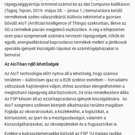
tápegységgyártója örömmel számol be az idei Computex kiállításon
(Tajpej, Tajvan, 2019. május 28. – június 1.) bemutatásra kerülő
termékeinek széles választékáról, különös tekintettel a gyorsan
bővülő AIoT (Artificial Intelligence of Things) szektorban, illetve az
5G-s termékek piacán megjelenő eszközökre. A cég a kifejezetten
ezen piaci szegmensek számára tervezett tápegységek, töltők és
egyéb, energiaellátással kapcsolatos termékek mellett a játékosok
speciális igényeit kiszolgáló tápokat és számítógépházakat is
bemutat.
Az AIoT-ban rejlő lehetőségek
Az AIoT technológia előtt nyitva áll a lehetőség, hogy számos
területen – különösen igaz ez a B2B szektor esetében – forradalmi
változások hajtóerejévé váljon, ehhez azonban elengedhetetlen a
megbízható tápegység által biztosított, 24 órás rendelkezésre állás.
Az FSP készen áll az ezzel kapcsolatos igények kiszolgálására. Az
AIoT szegmens szélesen kiterjedt alkalmazási területe magában
foglalja az okosvárosokat, a közlekedést, a logisztikát, a
környezetet, az ipart és a mezőgazdaságot, valamint a
közszolgáltatásokat, az okosépületeket és a fogyasztókat is.
Ezekbe a kulcsszegmensekbe biztosít az FSP 1U magas rackbe