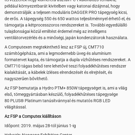
például környezetbarát kivitelben vagy katonai dizájnnal, hogy
demonstrálják: a teljesen moduláris DAGGER PRO tápegység kicsi,
de erős. A tápegység 550 és 650 wattos teljesítménnyel érhető el, és
támogatja a kétprocesszoros rendszereket is. További egyedülálló
tulajdonságai közül említést érdemel még az intelligens
ventilátorvezérlés és a minőségi, japán kondenzátorok használata.
A Computexen megtekinthető lesz az FSP új, CMT710
számítógépháza, ami a legmodernebb üveg és alumínium
formatervet kapta, és támogatja a dupla vízhűtéses rendszereket. A
CMT710 tágas belső tere lehetővé teszi folyadékhűtéses rendszer
kialakítását, a kábelek ízléses elrendezését és elrejtését, és
nagyszerűen bővíthető.
Az FSP bemutatja a Hydro PTM+ 850W tápegységet is, ami a világ
első, tömeggyártásban készülő, folyadékhűtéses tápegysége
80 PLUS® Platinum tanúsítvánnyal és mutatós RGB LED
világítással.
Az FSP a Computex kiállításon
Időpont: 2019. május 28-tól június 1-ig