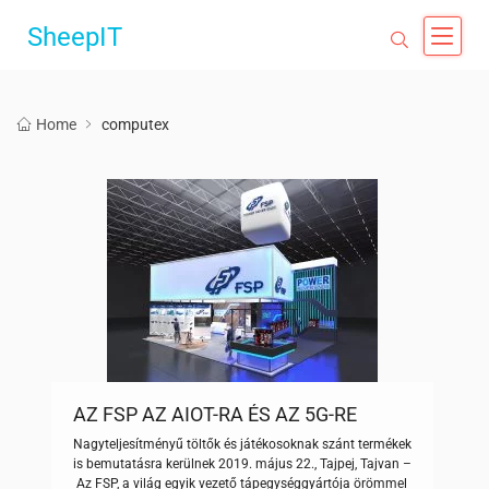
SheepIT
Home
computex
AZ FSP AZ AIOT-RA ÉS AZ 5G-RE
FÓKUSZÁL A COMPUTEXEN
Nagyteljesítményű töltők és játékosoknak szánt termékek
is bemutatásra kerülnek 2019. május 22., Tajpej, Tajvan –
Az FSP, a világ egyik vezető tápegységgyártója örömmel