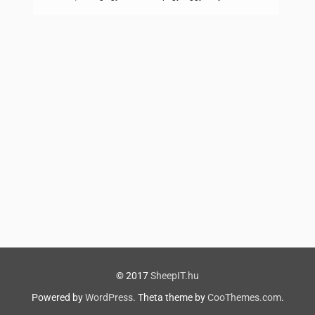
számol be az idei Computex kiállításon (Tajpej, Tajvan,
2019. május 28. – június 1.) bemutatásra kerülő
termékeinek széles választékáról, különös tekintettel a
gyorsan bővülő AIoT (Artificial Intelligence of Things)
szektorban, illetve az 5G-s termékek […]
© 2017
SheepIT.hu
Powered by
WordPress
. Theta theme by
CooThemes.com
.