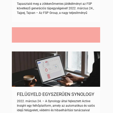
MEGFELELNEK AZ INTEL PSDG ATX
Tapasztald meg a zökkenőmentes játékélményt az FSP
3.0 ÉS PCIE 5.0 SZABVÁNYOK
következő generációs tápegységeivel! 2022. március 24.,
KÖVETELMÉNYEINEK
Tajpej, Tajvan – Az FSP Group, a nagy teljesítményű
tápegységek vezető gyártója bejelentette, hogy a
legújabb tápegységei megfelelnek az INTEL PSDG ATX
3.0 és PCIe 5.0 szabványok követelményeinek, ezzel
kiváló teljesítmény biztosítva a következő generációs
videokártyák számára. Az FSP tápegységei jelentős
átalakításon estek […]
FELÜGYELD EGYSZERŰEN SYNOLOGY
NAS-RENDSZEREIDET AZ ACTIVE
2022. március 24. – A Synology által fejlesztett Active
INSIGHT SEGÍTSÉGÉVEL
Insight egy felhőplatform, amely az automatikus és valós
idejű felügyeleti, védelmi és hibaelhárítási tanácsaival