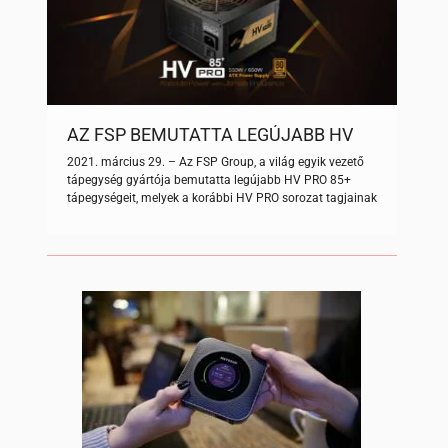
[…]
AZ FSP BEMUTATTA LEGÚJABB HV
PRO 85+ TÁPEGYSÉGEIT
2021. március 29. – Az FSP Group, a világ egyik vezető
tápegység gyártója bemutatta legújabb HV PRO 85+
tápegységeit, melyek a korábbi HV PRO sorozat tagjainak
továbbfejlesztett változatai. A HV Pro 85+ sorozatú
tápegységek teljesen megfelelnek az ATX12 V2.52
szabvány követelményeinek, valamint a 62368
biztonsági előírásoknak, továbbá 88% feletti konverziós
hatékonysággal működnek általános terhelés esetén, így
[…]