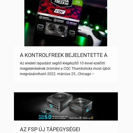
A KONTROLFREEK BEJELENTETTE A
CQC THUMSTICKS ÚJBÓLI
Az eredeti tapadást segítő kiegészítő 10 évvel ezelőtti
MEGJELENÉSÉT
megjelenésének örömére a CQC Thumbsticks most újból
megvásárolható 2022. március 25., Chicago –
A KontrolFreek®, a Performance Gaming
Gear™ megalkotója bejelentette az eredeti
hüvelykujjtapadást segítő CQC (Close Quarters Combat)
Performance Thumbsticks® újbóli megjelenését. A
növekvő keresleti igényekre reagálva visszatérő CQC az
eredeti, közepes magasságú Performance Thumbstick,
amely bármilyen játék mellé kiváló […]
AZ FSP ÚJ TÁPEGYSÉGEI