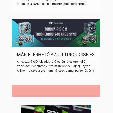
modulok, a NAND flash termékek, mobiltartozékok,
gaming termékek, elektromos motorok és egyéb ipari
megoldások vezető gyártója bemutatta legújabb stílusos
és könnyű USB 3.2 Gen 1 adattárolóját, a Royal UR340
flash meghajtót. A kompakt kialakítású adattárolóval
még egyszerűbben tarthatod magadnál legfontosabb
fájljaidat, a 64 […]
MÁR ELÉRHETŐ AZ ÚJ TURQUOISE ÉS
A RACING GREEN SZÍNŰ
A népszerű AIO-folyadékhűtő és léghűtés ezentúl új
THERMALTAKE FOLYADÉK- ÉS
színekben is elérhető 2022. március 25., Tajpej, Tajvan－
LÉGHŰTÉSEK
A Thermaltake, a prémium hűtések, gamer perifériák és a
nagy teljesítményű memóriák piacán vezető PC-
komponens márka örömmel jelentette be, hogy a
TOUGHLIQUID 240 ARGB Sync All-in-One folyadékhűtő és
TOUGHAIR 510 processzorhűtő már Turquoise és Racing
Green színekben is megvásárolható. Az új színekben is
elérhető […]