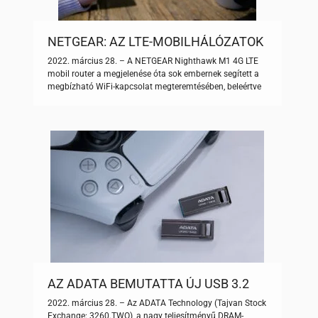
NETGEAR: AZ LTE-MOBILHÁLÓZATOK
HASZNÁLATA VEZETÉKES
2022. március 28. – A NETGEAR Nighthawk M1 4G LTE
SZOLGÁLTATÁSOK HELYETT
mobil router a megjelenése óta sok embernek segített a
megbízható WiFi-kapcsolat megteremtésében, beleértve
többek között a helyi kávézókat, az iskolai kollégiumokat,
az üzleti úton lévő szakembereket, a vakációzó baráti
társaságokat, a családi kempingek résztvevőit. A
Nighthawk M1 mobil router elég erős ahhoz, hogy akár
elsődleges otthoni […]
AZ ADATA BEMUTATTA ÚJ USB 3.2
FLASH MEGHAJTÓJÁT, A ROYAL
2022. március 28. – Az ADATA Technology (Tajvan Stock
UR340-ET
Exchange: 3260.TWO), a nagy teljesítményű DRAM-