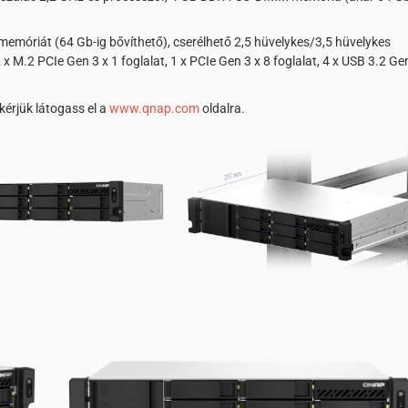
memóriát (64 Gb-ig bővíthető), cserélhető 2,5 hüvelykes/3,5 hüvelykes
 M.2 PCIe Gen 3 x 1 foglalat, 1 x PCIe Gen 3 x 8 foglalat, 4 x USB 3.2 Ge
kérjük látogass el a
www.qnap.com
oldalra.