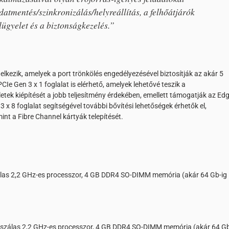
adatmentés/szinkronizálás/helyreállítás, a felhőátjárók
elügyelet és a biztonságkezelés.”
kezik, amelyek a port trönkölés engedélyezésével biztosítják az akár 5
Ie Gen 3 x 1 foglalat is elérhető, amelyek lehetővé teszik a
tek kiépítését a jobb teljesítmény érdekében, emellett támogatják az Ed
3 x 8 foglalat segítségével további bővítési lehetőségek érhetők el,
nt a Fibre Channel kártyák telepítését.
s 2,2 GHz-es processzor, 4 GB DDR4 SO-DIMM memória (akár 64 Gb-ig
álas 2,2 GHz-es processzor, 4 GB DDR4 SO-DIMM memória (akár 64 G