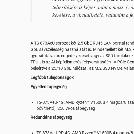
teljesítésére is képes, mint a masszív 
kezelése, a virtualizáció, valamint a f
A TS-873AeU sorozat két 2,5 GbE RJ45 LAN porttal rendel
GbE sávszélesség használatát is. Mindemellett két M.2 PC
gyorsítótárazás engedélyezését vagy az SSD tárolókészle
TPU-t is az AI képfelismerés felgyorsításáért. A PCIe Gen
beleértve a 25/10 GbE hálózati, az M.2 SSD NVMe, valami
Legfőbb tulajdonságok
Egyetlen tápegység
TS-873AeU-4G: AMD Ryzen™ V1500B 4 magos/8 szála
bővíthető), 250 W-os tápegység
Redundáns tápegység
TS-873AeU-RP-4G: AMD Ryzen™ V1500B 4 magos/8 sz