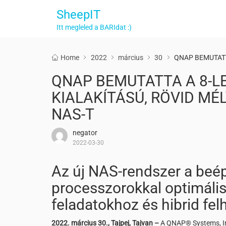
SheepIT
Itt megleled a BARIdat :)
Home
2022
március
30
QNAP BEMUTATT
QNAP BEMUTATTA A 8-L
KIALAKÍTÁSÚ, RÖVID MÉ
NAS-T
negator
2022-03-30
Az új NAS-rendszer a beé
processzorokkal optimális 
feladatokhoz és hibrid f
2022. március 30., Tajpej, Tajvan –
A QNAP® Systems, Inc.