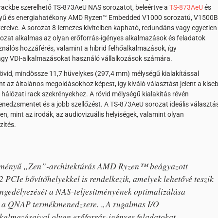
 rackbe szerelhető TS-873AeU NAS sorozatot, beleértve a
TS-873AeU
és
ényű és energiahatékony AMD Ryzen™ Embedded V1000 sorozatú, V1500B
erelve. A sorozat 8-lemezes kivitelben kapható, redundáns vagy egyetlen
ozat alkalmas az olyan erőforrás-igényes alkalmazások és feladatok
sználós hozzáférés, valamint a hibrid felhőalkalmazások, így
 vagy VDI-alkalmazásokat használó vállalkozások számára.
rövid, mindössze 11,7 hüvelykes (297,4 mm) mélységű kialakítással
nt az általános megoldásokhoz képest, így kiváló választást jelent a kise
a hálózati rack szekrényekhez. A rövid mélységű kialakítás révén
nedzsmentet és a jobb szellőzést. A TS-873AeU sorozat ideális választá
en, mint az irodák, az audiovizuális helyiségek, valamint olyan
zítés.
ítményű „Zen”-architektúrás AMD Ryzen™ beágyazott
 PCIe bővítőhelyekkel is rendelkezik, amelyek lehetővé teszik
engedélyezését a NAS-teljesítményének optimalizálása
g, a QNAP termékmenedzsere. „A rugalmas I/O
kalmazásaival olyan erőforrás-igényes feladatokat