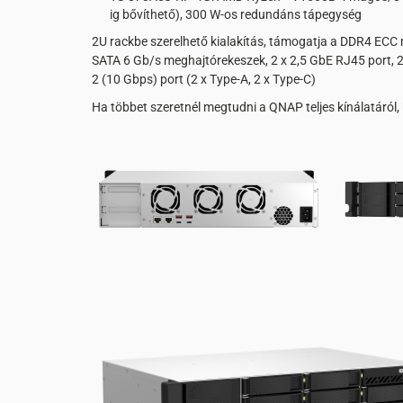
ig bővíthető), 300 W-os redundáns tápegység
2U rackbe szerelhető kialakítás, támogatja a DDR4 ECC 
SATA 6 Gb/s meghajtórekeszek, 2 x 2,5 GbE RJ45 port, 2 x
2 (10 Gbps) port (2 x Type-A, 2 x Type-C)
Ha többet szeretnél megtudni a QNAP teljes kínálatáról, 