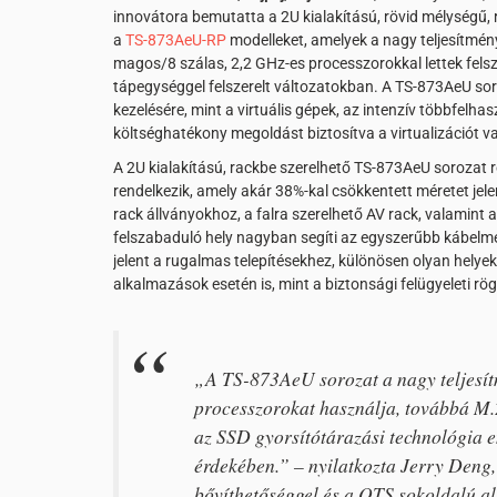
innovátora bemutatta a 2U kialakítású, rövid mélységű,
a
TS-873AeU-RP
modelleket, amelyek a nagy teljesítm
magos/8 szálas, 2,2 GHz-es processzorokkal lettek felsz
tápegységgel felszerelt változatokban. A TS-873AeU sor
kezelésére, mint a virtuális gépek, az intenzív többfelha
költséghatékony megoldást biztosítva a virtualizációt
A 2U kialakítású, rackbe szerelhető TS-873AeU sorozat 
rendelkezik, amely akár 38%-kal csökkentett méretet jele
rack állványokhoz, a falra szerelhető AV rack, valamint 
felszabaduló hely nagyban segíti az egyszerűbb kábelme
jelent a rugalmas telepítésekhez, különösen olyan helyek
alkalmazások esetén is, mint a biztonsági felügyeleti rög
„A TS-873AeU sorozat a nagy teljes
processzorokat használja, továbbá M.2
az SSD gyorsítótárazási technológia 
érdekében.” – nyilatkozta Jerry Den
bővíthetőséggel és a QTS sokoldalú al