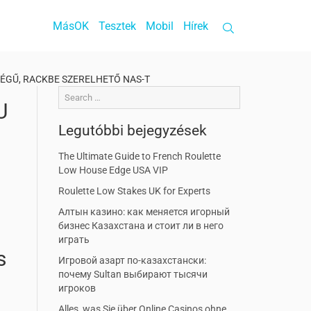
MásOK
Tesztek
Mobil
Hírek
SÉGŰ, RACKBE SZERELHETŐ NAS-T
U
Legutóbbi bejegyzések
The Ultimate Guide to French Roulette
Low House Edge USA VIP
Roulette Low Stakes UK for Experts
Алтын казино: как меняется игорный
бизнес Казахстана и стоит ли в него
играть
s
Игровой азарт по-казахстански:
почему Sultan выбирают тысячи
игроков
Alles, was Sie über Online Casinos ohne