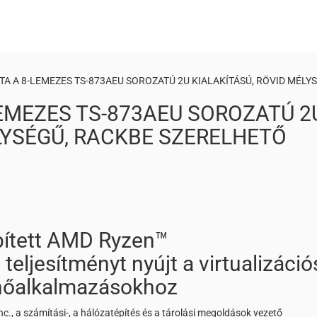
A A 8-LEMEZES TS-873AEU SOROZATÚ 2U KIALAKÍTÁSÚ, RÖVID MÉLY
EMEZES TS-873AEU SOROZATÚ 2
LYSÉGŰ, RACKBE SZERELHETŐ
pített AMD Ryzen™
teljesítményt nyújt a virtualizáció
elhőalkalmazásokhoz
, a számítási-, a hálózatépítés és a tárolási megoldások vezető