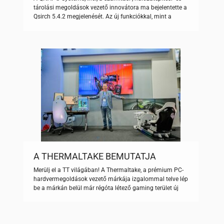
TOVÁBBFEJLESZTETT AI-ALAPÚ
tárolási megoldások vezető innovátora ma bejelentette a
SZEMANTIKUS KERESÉS ÉS PRECÍZ
Qsirch 5.4.2 megjelenését. Az új funkciókkal, mint a
KÉPKERESÉS NAS-ON
mesterséges intelligencia által vezérelt képkeresés, a
hasonló képek keresése és a dokumentumtartalom gyors
előnézete, a NAS-felhasználóknak precízebb és
felhasználóbarátabb fájlkeresési élményben lehet részük,
jelentősen növelve produktivitásukat. A Qsirch egy
keresőmotor QNAP NAS-hoz, […]
A THERMALTAKE BEMUTATJA
MAGÁVAL RAGADÓ ÉS ELEGÁNS
Merülj el a TT világában! A Thermaltake, a prémium PC-
FEHÉR VERSENYSZIMULÁTOR
hardvermegoldások vezető márkája izgalommal telve lép
ÖKOSZISZTÉMÁJÁT
be a márkán belül már régóta létező gaming terület új
korszakába egy magával ragadó ökoszisztémával. A
Thermaltake COMPUTEX-es szlogenjével összhangban,
„Merülj el a TT világában!”, a vállalat célja, hogy túllépjen