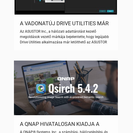
A VADONATÚJ DRIVE UTILITIES MÁR
ELÉRHETŐ AZ APP CENTRÁLBAN AZ
Az ASUSTOR Inc., a hálózati adattárolást kezelő
ADM 4.3.0-N ÉS ÚJABB VERZIÓKON
megoldások vezető márkája bejelentette, hogy legújabb
Drive Utilities alkalmazása már letölthető az ASUSTOR
NAS eszközökre. A Drive Utilities egy hatékony és
könnyen használható lemezkezelő eszköz, ami lehetővé
teszi a lemezadatok kezelésének két alapvető funkcióját.
Teljes merevlemezklónozás: Egyszerű és intuitív működés
bonyolult beállítások nélkül. Könnyedén klónozhatod az
összes adatot […]
A QNAP HIVATALOSAN KIADJA A
QSIRCH 5.4.2-T:
A QNAP® Systems, Inc., a számítási-, hálózatépítési- és