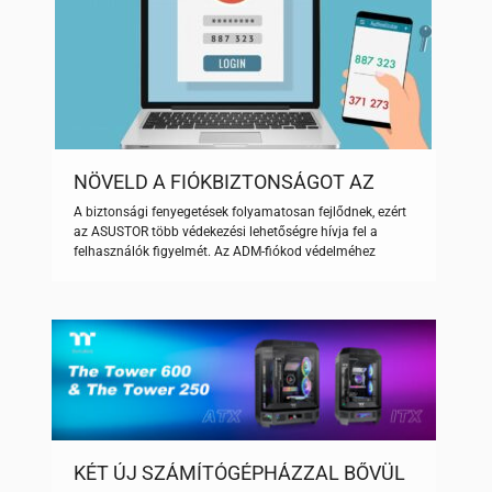
NÖVELD A FIÓKBIZTONSÁGOT AZ
ADM-BEN A KÉTLÉPCSŐS
A biztonsági fenyegetések folyamatosan fejlődnek, ezért
HITELESÍTÉS ENGEDÉLYEZÉSÉVEL!
az ASUSTOR több védekezési lehetőségre hívja fel a
felhasználók figyelmét. Az ADM-fiókod védelméhez
nemcsak a jelszavakat kell sűrűn cserélned és a HTTP-,
HTTPS-portokat megváltoztatnod, hanem a kétlépcsős
hitelesítést is engedélyezned kell. Ez egy extra biztonsági
réteggel egészíti ki a jelszavas bejelentkezést az ADM-ben
egy egyszer használatos biztonsági kód megadásának
[…]
KÉT ÚJ SZÁMÍTÓGÉPHÁZZAL BŐVÜL