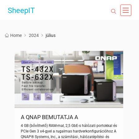
SheepIT
Home
2024
július
A QNAP BEMUTATJA A
KÖLTSÉGHATÉKONY, 10 GBE-KÉPES
4 GB (bővíthető) RAM-mal, 2,5 GbE-s hálózati portokkal és
TS-432X/TS-632X TORONY
PCIe Gen 3 x4-gyel a rugalmas hardverkonfigurációhoz A
KIALAKÍTÁSÚ NAS-T
QNAP® Systems, Inc., a számítási-, hálózatépítési- és