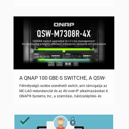
tárolási megoldások vezető innovátora ma bemutatta új,
belépő szintű üzleti NAS-modelljeit, beleértve a 4 lemezes
TS-432X és a 6 lemezes TS-632X modelleket, melyeket a
munkafolyamatok és az együttműködés
optimalizálására terveztek kisebb […]
A QNAP 100 GBE-S SWITCHE, A QSW-
M7308R-4X FRISSÍTHETŐ L3 LITE
Félmélységű rackbe szerelhető switch, ami támogatja az
MENEDZSMENTRE
MC-LAG redundanciát és az AV-over-IP alkalmazásokat A
QNAP® Systems, Inc., a számítási-, hálózatépítési- és
tárolási megoldások vezető innovátora ma bejelentette,
hogy 100 GbE-s menedzselhető switche, a QSW-M7308R-
4X támogatja a legújabb QSS Prót L3 Lite
menedzsmentképességekkel. MC-LAG redundanciával a
megszakítás nélküli switch-hálózatok biztosításáért, a
QSW-M7308R-4X támogatja a vállalatokat a […]