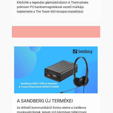
A THERMALTAKE THE TOWER
Kibővítik a legendás gépházkínálatot A Thermaltake,
SOROZATA, MELYEK TÁMOGATJÁK A
prémium PC-hardvermegoldások vezető márkája
REJTETT CSATLAKOZÓS ATX-,
bejelentette a The Tower 600 közepes kialakítású
VALAMINT AZ ITX-ALAPLAPOKAT
toronyházat, amely támogatja a rejtett csatlakozós ATX-
alaplapokat és a The Tower 250 Mini számítógépházat,
melyet ITX-alaplapokhoz terveztek. A The Tower sorozat
az egyik legnépszerűbb termékcsalád egy klasszikus,
függőleges toronyház-kialakítással. Az új modellek
lehetővé teszik a The Tower sorozatnak, […]
A SANDBERG ÚJ TERMÉKEI
HATÉKONYABBÁ TESZIK A
Az érthető kommunikáció fontos eleme a hatékony
KOMMUNIKÁCIÓT ÉS A
munkavégzésnek, legyen szó bármilyen hétköznapi