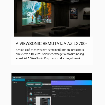
A VIEWSONIC BEMUTATJA AZ LX700-
4K RGB LÉZERPROJEKTORT:
A világ első mennyezetre szerelhető otthoni projektora,
ÁTFORMÁLJA A HÁZIMOZI JÖVŐJÉT
ami elérte a BT.2020 színlefedettséget a moziminőségű
színekért A ViewSonic Corp., a vizuális megoldások
globálisan vezető gyártója bejelentette az LX700-4K RGB
megjelenését. Ez az innovatív projektor új mércét állít fel
az otthoni szórakoztatás vizuális teljesítménye terén. A
világ első RGB-s lézertechnológiával rendelkező,
mennyezetre szerelhető otthoni projektoraként, az LX700-
4K […]