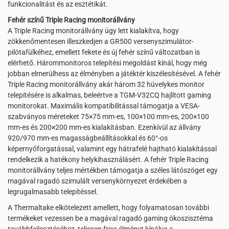
funkcionalitást és az esztétikát.
Fehér színű Triple Racing monitorállvány
A Triple Racing monitorállvány úgy lett kialakítva, hogy
zökkenőmentesen illeszkedjen a GR500 versenyszimulátor-
pilótafülkéhez, emellett fekete és új fehér színű változatban is
elérhető. Hárommonitoros telepítési megoldást kínál, hogy még
jobban elmerülhess az élményben a játéktér kiszélesítésével. A fehér
Triple Racing monitorállvány akár három 32 hüvelykes monitor
telepítésére is alkalmas, beleértve a TGM-V32CQ hajlított gaming
monitorokat. Maximális kompatibilitással támogatja a VESA-
szabványos méreteket 75×75 mm-es, 100×100 mm-es, 200×100
mm-es és 200×200 mm-es kialakításban. Ezenkívül az állvány
920/970 mm-es magasságbeállításokkal és 60°-os
képernyőforgatással, valamint egy hátrafelé hajtható kialakítással
rendelkezik a hatékony helykihasználásért. A fehér Triple Racing
monitorállvány teljes mértékben támogatja a széles látószöget egy
magával ragadó szimulált versenykörnyezet érdekében a
legrugalmasabb telepítéssel.
A Thermaltake elkötelezett amellett, hogy folyamatosan további
termékeket vezessen be a magával ragadó gaming ökoszisztéma