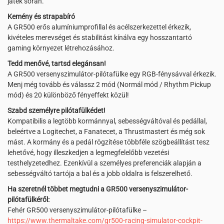
játék során.
Kemény és strapabíró
A GR500 erős alumíniumprofillal és acélszerkezettel érkezik,
kivételes merevséget és stabilitást kínálva egy hosszantartó
gaming környezet létrehozásához.
Tedd menővé, tartsd elegánsan!
A GR500 versenyszimulátor-pilótafülke egy RGB-fénysávval érkezik.
Menj még tovább és válassz 2 mód (Normál mód / Rhythm Pickup
mód) és 20 különböző fényeffekt közül!
Szabd személyre pilótafülkédet!
Kompatibilis a legtöbb kormánnyal, sebességváltóval és pedállal,
beleértve a Logitechet, a Fanatecet, a Thrustmastert és még sok
mást. A kormány és a pedál rögzítése többféle szögbeállítást tesz
lehetővé, hogy illeszkedjen a legmegfelelőbb vezetési
testhelyzetedhez. Ezenkívül a személyes preferenciák alapján a
sebességváltó tartója a bal és a jobb oldalra is felszerelhető.
Ha szeretnél többet megtudni a GR500 versenyszimulátor-
pilótafülkéről:
Fehér GR500 versenyszimulátor-pilótafülke –
https://www.thermaltake.com/gr500-racing-simulator-cockpit-