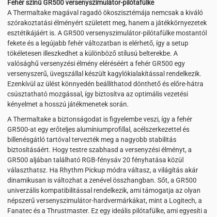
Fehér színű GR500 versenyszimulátor-pilótafülke
A Thermaltake magával ragadó ökoszisztémája nemcsak a kiváló
szórakoztatási élményért született meg, hanem a játékkörnyezetek
esztétikájáért is. A GR500 versenyszimulátor-pilótafülke mostantól
fekete és a legújabb fehér változatban is elérhető, így a setup
tökéletesen illeszkedhet a különböző stílusú belterekbe. A
valósághű versenyzési élmény eléréséért a fehér GR500 egy
versenyszerű, üvegszállal készült kagylókialakítással rendelkezik.
Ezenkívül az ülést könnyedén beállíthatod dönthető és előre-hátra
csúsztatható mozgással, így biztosítva az optimális vezetési
kényelmet a hosszú játékmenetek során.
A Thermaltake a biztonságodat is figyelembe veszi, így a fehér
GR500-at egy erőteljes alumíniumprofillal, acélszerkezettel és
billenésgátló tartóval tervezték meg a nagyobb stabilitás
biztosításáért. Hogy testre szabhasd a versenyzési élményt, a
GR500 aljában található RGB-fénysáv 20 fényhatása közül
választhatsz. Ha Rhythm Pickup módra váltasz, a világítás akár
dinamikusan is változhat a zenével összhangban. Sőt, a GR500
univerzális kompatibilitással rendelkezik, ami támogatja az olyan
népszerű versenyszimulátor-hardvermárkákat, mint a Logitech, a
Fanatec és a Thrustmaster. Ez egy ideális pilótafülke, ami egyesíti a