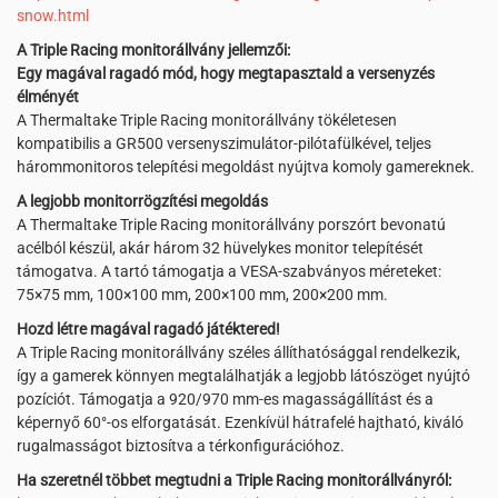
snow.html
A Triple Racing monitorállvány jellemzői:
Egy magával ragadó mód, hogy megtapasztald a versenyzés
élményét
A Thermaltake Triple Racing monitorállvány tökéletesen
kompatibilis a GR500 versenyszimulátor-pilótafülkével, teljes
hárommonitoros telepítési megoldást nyújtva komoly gamereknek.
A legjobb monitorrögzítési megoldás
A Thermaltake Triple Racing monitorállvány porszórt bevonatú
acélból készül, akár három 32 hüvelykes monitor telepítését
támogatva. A tartó támogatja a VESA-szabványos méreteket:
75×75 mm, 100×100 mm, 200×100 mm, 200×200 mm.
Hozd létre magával ragadó játéktered!
A Triple Racing monitorállvány széles állíthatósággal rendelkezik,
így a gamerek könnyen megtalálhatják a legjobb látószöget nyújtó
pozíciót. Támogatja a 920/970 mm-es magasságállítást és a
képernyő 60°-os elforgatását. Ezenkívül hátrafelé hajtható, kiváló
rugalmasságot biztosítva a térkonfigurációhoz.
Ha szeretnél többet megtudni a Triple Racing monitorállványról: