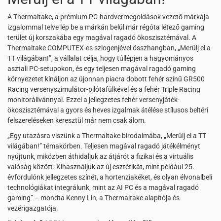
A Thermaltake, a prémium PC-hardvermegoldások vezető márkája
izgalommal telve lép be a márkán belül már régóta létező gaming
terület új korszakába egy magával ragadó ökoszisztémával. A
Thermaltake COMPUTEX-es szlogenjével összhangban, „Merülj el a
TT világában!”, a vállalat célja, hogy túllépjen a hagyományos
asztali PC-setupokon, és egy teljesen magával ragadó gaming
környezetet kínáljon az újonnan piacra dobott fehér színű GR500
Racing versenyszimulátor-pilótafülkével és a fehér Triple Racing
monitorállvánnyal. Ezzel a jellegzetes fehér versenyjáték-
ökoszisztémával a gyors és heves izgalmak átélése stílusos beltéri
felszereléseken keresztül már nem csak álom.
„Egy utazásra viszünk a Thermaltake birodalmába, „Merülj el a TT
világában!” témakörben. Teljesen magával ragadó játékélményt
nyújtunk, miközben áthidaljuk az átjárót a fizikai és a virtuális
valóság között. Kihasználjuk az új esztétikát, mint például 25.
évfordulónk jellegzetes színét, a hortenziakéket, és olyan élvonalbeli
technológiákat integrálunk, mint az AI PC és a magával ragadó
gaming” – mondta Kenny Lin, a Thermaltake alapítója és
vezérigazgatója.