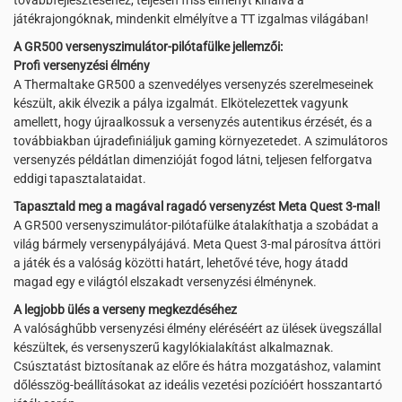
továbbfejlesztéséhez, teljesen friss élményt kínálva a
játékrajongóknak, mindenkit elmélyítve a TT izgalmas világában!
A GR500 versenyszimulátor-pilótafülke jellemzői:
Profi versenyzési élmény
A Thermaltake GR500 a szenvedélyes versenyzés szerelmeseinek
készült, akik élvezik a pálya izgalmát. Elkötelezettek vagyunk
amellett, hogy újraalkossuk a versenyzés autentikus érzését, és a
továbbiakban újradefiniáljuk gaming környezetedet. A szimulátoros
versenyzés példátlan dimenzióját fogod látni, teljesen felforgatva
eddigi tapasztalataidat.
Tapasztald meg a magával ragadó versenyzést Meta Quest 3-mal!
A GR500 versenyszimulátor-pilótafülke átalakíthatja a szobádat a
világ bármely versenypályájává. Meta Quest 3-mal párosítva áttöri
a játék és a valóság közötti határt, lehetővé téve, hogy átadd
magad egy e világtól elszakadt versenyzési élménynek.
A legjobb ülés a verseny megkezdéséhez
A valósághűbb versenyzési élmény eléréséért az ülések üvegszállal
készültek, és versenyszerű kagylókialakítást alkalmaznak.
Csúsztatást biztosítanak az előre és hátra mozgatáshoz, valamint
dőlésszög-beállításokat az ideális vezetési pozícióért hosszantartó