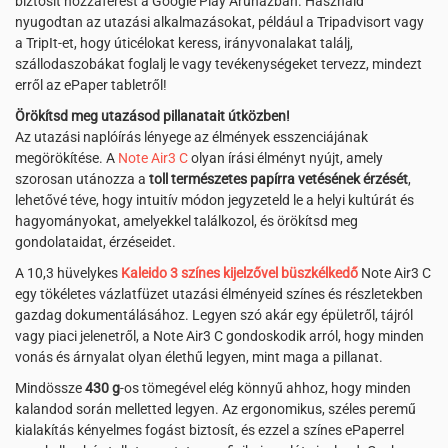
biztosít hozzáférést a Google Play Áruházban. Használd
nyugodtan az utazási alkalmazásokat, például a Tripadvisort vagy
a TripIt-et, hogy úticélokat keress, irányvonalakat találj,
szállodaszobákat foglalj le vagy tevékenységeket tervezz, mindezt
erről az ePaper tabletről!
Örökítsd meg utazásod pillanatait útközben!
Az utazási naplóírás lényege az élmények esszenciájának
megörökítése. A
Note Air3 C
olyan írási élményt nyújt, amely
szorosan utánozza a
toll természetes papírra vetésének érzését
,
lehetővé téve, hogy intuitív módon jegyzeteld le a helyi kultúrát és
hagyományokat, amelyekkel találkozol, és örökítsd meg
gondolataidat, érzéseidet.
A 10,3 hüvelykes
Kaleido 3 színes kijelzővel büszkélkedő
Note Air3 C
egy tökéletes vázlatfüzet utazási élményeid színes és részletekben
gazdag dokumentálásához. Legyen szó akár egy épületről, tájról
vagy piaci jelenetről, a Note Air3 C gondoskodik arról, hogy minden
vonás és árnyalat olyan élethű legyen, mint maga a pillanat.
Mindössze
430 g
-os tömegével elég könnyű ahhoz, hogy minden
kalandod során melletted legyen. Az ergonomikus, széles peremű
kialakítás kényelmes fogást biztosít, és ezzel a színes ePaperrel