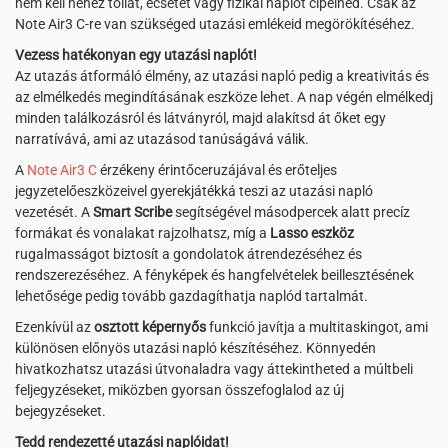
nem kell nehéz tollat, ecsetet vagy fizikai naplót cipelned. Csak az
Note Air3 C-re van szükséged utazási emlékeid megörökítéséhez.
Vezess hatékonyan egy utazási naplót!
Az utazás átformáló élmény, az utazási napló pedig a kreativitás és
az elmélkedés megindításának eszköze lehet. A nap végén elmélkedj
minden találkozásról és látványról, majd alakítsd át őket egy
narratívává, ami az utazásod tanúságává válik.
A
Note Air3 C
érzékeny érintőceruzájával és erőteljes
jegyzetelőeszközeivel gyerekjátékká teszi az utazási napló
vezetését. A
Smart Scribe
segítségével másodpercek alatt precíz
formákat és vonalakat rajzolhatsz, míg a
Lasso eszköz
rugalmasságot biztosít a gondolatok átrendezéséhez és
rendszerezéséhez. A fényképek és hangfelvételek beillesztésének
lehetősége pedig tovább gazdagíthatja naplód tartalmát.
Ezenkívül az
osztott képernyős
funkció javítja a multitaskingot, ami
különösen előnyös utazási napló készítéséhez. Könnyedén
hivatkozhatsz utazási útvonaladra vagy áttekintheted a múltbeli
feljegyzéseket, miközben gyorsan összefoglalod az új
bejegyzéseket.
Tedd rendezetté utazási naplóidat!