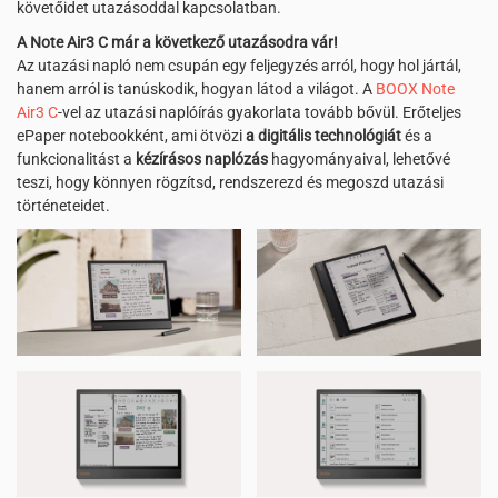
követőidet utazásoddal kapcsolatban.
A Note Air3 C már a következő utazásodra vár!
Az utazási napló nem csupán egy feljegyzés arról, hogy hol jártál,
hanem arról is tanúskodik, hogyan látod a világot. A
BOOX Note
Air3 C
-vel az utazási naplóírás gyakorlata tovább bővül. Erőteljes
ePaper notebookként, ami ötvözi
a digitális technológiát
és a
funkcionalitást a
kézírásos naplózás
hagyományaival, lehetővé
teszi, hogy könnyen rögzítsd, rendszerezd és megoszd utazási
történeteidet.