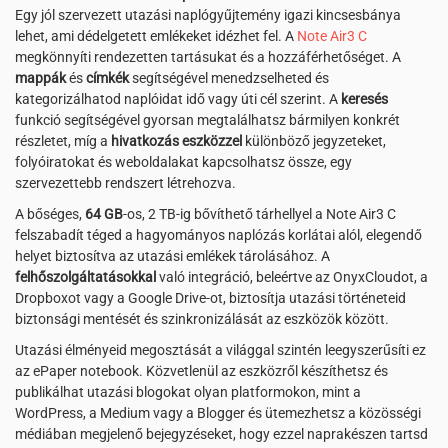
Egy jól szervezett utazási naplógyűjtemény igazi kincsesbánya
lehet, ami dédelgetett emlékeket idézhet fel. A
Note Air3 C
megkönnyíti rendezetten tartásukat és a hozzáférhetőséget. A
mappák
és
címkék
segítségével menedzselheted és
kategorizálhatod naplóidat idő vagy úti cél szerint. A
keresés
funkció segítségével gyorsan megtalálhatsz bármilyen konkrét
részletet, míg a
hivatkozás eszközzel
különböző jegyzeteket,
folyóiratokat és weboldalakat kapcsolhatsz össze, egy
szervezettebb rendszert létrehozva.
A bőséges,
64 GB
-os, 2 TB-ig bővíthető tárhellyel a Note Air3 C
felszabadít téged a hagyományos naplózás korlátai alól, elegendő
helyet biztosítva az utazási emlékek tárolásához. A
felhőszolgáltatásokkal
való integráció, beleértve az OnyxCloudot, a
Dropboxot vagy a Google Drive-ot, biztosítja utazási történeteid
biztonsági mentését és szinkronizálását az eszközök között.
Utazási élményeid megosztását a világgal szintén leegyszerűsíti ez
az ePaper notebook. Közvetlenül az eszközről készíthetsz és
publikálhat utazási blogokat olyan platformokon, mint a
WordPress, a Medium vagy a Blogger és ütemezhetsz a közösségi
médiában megjelenő bejegyzéseket, hogy ezzel naprakészen tartsd