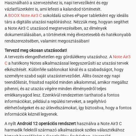
Használható a szervezéshez is, napi tervezőként és egy
vázlatfüzetként is, ami lefesti a kalandod történetét.
A
BOOX Note Air3 C
sokoldalú színes ePaper tabletként egy ideális
társ a digitális utazási naplóíráshoz. Nézzük meg, hogyan segíthet
a Note Air3 C utazásod megtervezésében, az élmények
dokumentálásában, a történetek még élvezetesebb és hatékonyabb
rendszerezésében, valamint megosztásában!
Tervezd meg okosan utazásodat!
A tervezés elengedhetetlen egy gördülékeny utazáshoz. A
Note Air3
C
a hatékony Notes alkalmazással leegyszerűsíti az utazási tervek
elkészítését. Különféle sablonokat kínál és a szabadságot, hogy
személyre szabd saját utazásterveződet. Állíts össze egy napi
teendőlistát, frissítsd naplód minden alkalommal, amikor megállsz
pihenni, és az utazás végére minden élményedről teljes
emlékanyagod lesz. Ezenkívül rendezetten tarthatod a fontos
információkat, például a repülési terveket, a segélyhívó
elérhetőségeket és az útlevélszámokat, így biztosítva, hogy a fontos
információk kéznél legyenek.
A nyílt
Android 12 operációs rendszert
használva a Note Air3 C
harmadik felektől származó alkalmazások széles választékához