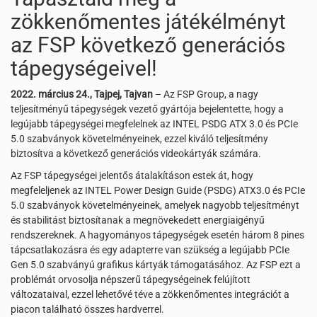
zökkenőmentes játékélményt
az FSP következő generációs
tápegységeivel!
2022. március 24., Tajpej, Tajvan
– Az FSP Group, a nagy
teljesítményű tápegységek vezető gyártója bejelentette, hogy a
legújabb tápegységei megfelelnek az INTEL PSDG ATX 3.0 és PCIe
5.0 szabványok követelményeinek, ezzel kiváló teljesítmény
biztosítva a következő generációs videokártyák számára.
Az FSP tápegységei jelentős átalakításon estek át, hogy
megfeleljenek az INTEL Power Design Guide (PSDG) ATX3.0 és PCIe
5.0 szabványok követelményeinek, amelyek nagyobb teljesítményt
és stabilitást biztosítanak a megnövekedett energiaigényű
rendszereknek. A hagyományos tápegységek esetén három 8 pines
tápcsatlakozásra és egy adapterre van szükség a legújabb PCIe
Gen 5.0 szabványú grafikus kártyák támogatásához. Az FSP ezt a
problémát orvosolja népszerű tápegységeinek felújított
változataival, ezzel lehetővé téve a zökkenőmentes integrációt a
piacon található összes hardverrel.