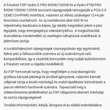
A frissített FSP Hydro G PRO 850W/1000W és a Hydro PTM PRO
850W/1000W/1200W sorozatú tápegységek támogatják a PCIe 5.0
CEM(12VHPWR) interfészt, valamint az ehhez szükséges 12+4 pin
kiosztású csatlakozót. Az új csatlakozás akár 600 W-os
teljesítmény leadására is képes, így ideális megoldást jelent a piac
legújabb, nagy energiaigényű videokártyáihoz. A megbízhatóbb
áramellátás mindemellett az esetleges túlhajtások stabilitását is
jelentősen javítja.
A továbbfejlesztett tápegységek csomagolásán egy egyértelmű
felirat jelzi a felhasználók számára az új szabvánnyal való
kompatibilitást, így a vásárlók könnyedén meg tudják különböztetni
a frissített verziót a régebbi modellektől.
Az FSP fontosnak tartja, hogy megfeleljen a csúcskategóriás
grafikus kártyák jelenlegi és jövőbeli igényeinek, valamint kiemelt
céljának tartja a kiváló minőségű és stabil tápellátást biztosítását a
piacon elérhető hardverek számára. Tapasztald meg a
zökkenőmentes játékélményt az FSP világszerte elismert minőségi
és tartós tápegységeivel!
További információért, kérjük, látogass el az alábbi weboldalakra: