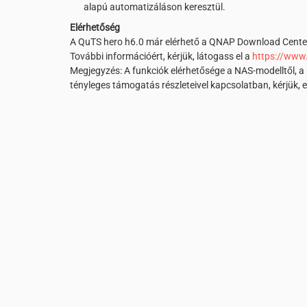
alapú automatizáláson keresztül.
Elérhetőség
A QuTS hero h6.0 már elérhető a QNAP Download Cente
További információért, kérjük, látogass el a
https://www
Megjegyzés: A funkciók elérhetősége a NAS-modelltől, a h
tényleges támogatás részleteivel kapcsolatban, kérjük, 