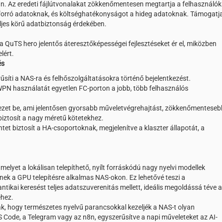
n. Az eredeti fájlútvonalakat zökkenőmentesen megtartja a felhasználók
a forró adatoknak, és költséghatékonyságot a hideg adatoknak. Támogatj
eljes körű adatbiztonság érdekében.
 QuTS hero jelentős áteresztőképességei fejlesztéseket ér el, miközben
lért.
és
síti a NAS-ra és felhőszolgáltatásokra történő bejelentkezést.
WWPN használatát egyetlen FC-porton a jobb, több felhasználós
ezet be, ami jelentősen gyorsabb műveletvégrehajtást, zökkenőmenteseb
iztosít a nagy méretű kötetekhez.
t biztosít a HA-csoportoknak, megjelenítve a klaszter állapotát, a
melyet a lokálisan telepíthető, nyílt forráskódú nagy nyelvi modellek
ek a GPU telepítésre alkalmas NAS-okon. Ez lehetővé teszi a
ikai keresést teljes adatszuverenitás mellett, ideális megoldássá téve a
éhez.
k, hogy természetes nyelvű parancsokkal kezeljék a NAS-t olyan
 Code, a Telegram vagy az n8n, egyszerűsítve a napi műveleteket az AI-