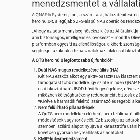
menedzsmentet a vállalat
A QNAP® Systems, Inc., a számítási-, hálózatépítési- é
hero h6.0-t, a legújabb ZFS-alapú NAS operációs rendszert
„Ahogy az adatmennyiség növekszik, és az AI átalakítja 
ami biztonságos, intelligens és jövőkész” – mondta Ol
platformban egyesíti az ellenállóságot, a kiberbiztonsá
segítséget azoknak a felhasználóknak, akik csatlakozta
A QTS hero h6.0 legfontosabb új funkciói
*
Duál-NAS magas rendelkezésre állás (HA)
Két NAS eszköz alkot egy aktív-passzív HA klasztert a
támogatást több modellre, így szinte minden QNAP N
csatlakoztatható JBOD-bővítőegységekhez, növelve 
miközben költséghatékony redundanciát biztosít az
*Kivéve a harmadik felektől származó és régebbi al
Nem felülírható pillanatképek
A QuTS hero modelleken elérhető, nem felülírható pil
módosítások vagy törlés elől. Ez biztosítja az adatok
szemben, szilárd alapot nyújtva a katasztrófa utáni h
követően gyorsan helyreállítsák az adatokat.
KMIP-kulcsmenedzsment