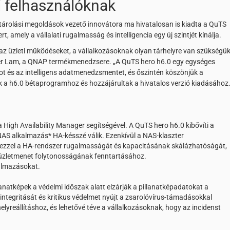
i felhasználóknak
s tárolási megoldások vezető innovátora ma hivatalosan is kiadta a QuTS
, amely a vállalati rugalmasság és intelligencia egy új szintjét kínálja.
az üzleti működéseket, a vállalkozásoknak olyan tárhelyre van szükségük
iver Lam, a QNAP termékmenedzsere. „A QuTS hero h6.0 egy egységes
got és az intelligens adatmenedzsmentet, és őszintén köszönjük a
k a h6.0 bétaprogramhoz és hozzájárultak a hivatalos verzió kiadásához.
 High Availability Manager segítségével. A QuTS hero h6.0 kibővíti a
AS alkalmazás* HA-késszé válik. Ezenkívül a NAS-klaszter
ezzel a HA-rendszer rugalmasságát és kapacitásának skálázhatóságát,
 üzletmenet folytonosságának fenntartásához.
kalmazásokat.
lanatképek a védelmi időszak alatt elzárják a pillanatképadatokat a
 integritását és kritikus védelmet nyújt a zsarolóvírus-támadásokkal
elyreállításhoz, és lehetővé téve a vállalkozásoknak, hogy az incidenst