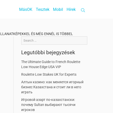
MásOK
Tesztek
Mobil
Hírek
PILLANATKÉPEKKEL ÉS MÉG ENNÉL IS TÖBBEL
Legutóbbi bejegyzések
The Ultimate Guide to French Roulette
Low House Edge USA VIP
Roulette Low Stakes UK for Experts
Алтын казино: как меняется игорный
бизнес Казахстана и стоит ли в него
играть
Игровой азарт по-казахстански:
почему Sultan выбирают тысячи
игроков