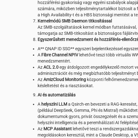
hozzáférési gyakoriság vagy egyéni szabályok alapjá
számára, miközben teljesítménytartalékot biztosít 
a High Availability-t és a HBS biztonsági mentést a t
Kernelmódú SMB Daemon titkosítással
Az SMB-szolgáltatások kernel módban futtatásával, a
támogatja az SMB-titkosítást a biztonságos fájlátvite
Egyszerűsített menedzsment és hozzáférés-ellenőrz
A** QNAP ID SSO** egyszeri bejelentkezéssel egyszerű
A
Fibre Channel NPIV
lehetővé teszi több virtuális 
menedzsmentért.
Az
ACL 2.0
egy átdolgozott engedélykezelő motort v
adminisztrációt és még megbízhatóbb teljesítményt b
Az
AmizCloud Monitoring
központi felhőmenedzsmente
késleltetést és a riasztásokat.
AI és automatizálás
A
helyszíni LLM
a Qsirch-en bevezeti a RAG-keresést, 
(például DeepSeek, Gemma, Phi és Mistral) működtetn
dokumentumok gyors, privát összegzését és a szemant
helyszíni intelligencia és a peremhálózati AI felépítés
Az
MCP Assistant
lehetővé teszi a rendszergazdákna
megoldásokon keresztül, mint a Claude Desktop, a VS