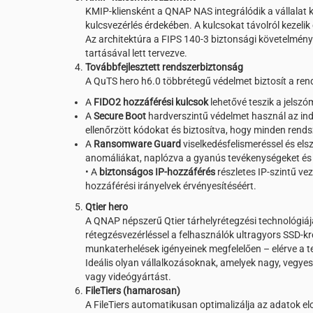
KMIP-kliensként a QNAP NAS integrálódik a vállalat k
kulcsvezérlés érdekében. A kulcsokat távolról kezel
Az architektúra a FIPS 140-3 biztonsági követelménye
tartásával lett tervezve.
Továbbfejlesztett rendszerbiztonság
A QuTS hero h6.0 többrétegű védelmet biztosít a re
A
FIDO2 hozzáférési kulcsok
lehetővé teszik a jelszó
A
Secure Boot
hardverszintű védelmet használ az ind
ellenőrzött kódokat és biztosítva, hogy minden rends
A
Ransomware Guard
viselkedésfelismeréssel és el
anomáliákat, naplózva a gyanús tevékenységeket és 
• A
biztonságos IP-hozzáférés
részletes IP-szintű ve
hozzáférési irányelvek érvényesítéséért.
Qtier hero
A QNAP népszerű Qtier tárhelyrétegzési technológiá
rétegzésvezérléssel a felhasználók ultragyors SSD-k
munkaterhelések igényeinek megfelelően – elérve a te
Ideális olyan vállalkozásoknak, amelyek nagy, vegyes
vagy videógyártást.
FileTiers (hamarosan)
A FileTiers automatikusan optimalizálja az adatok e