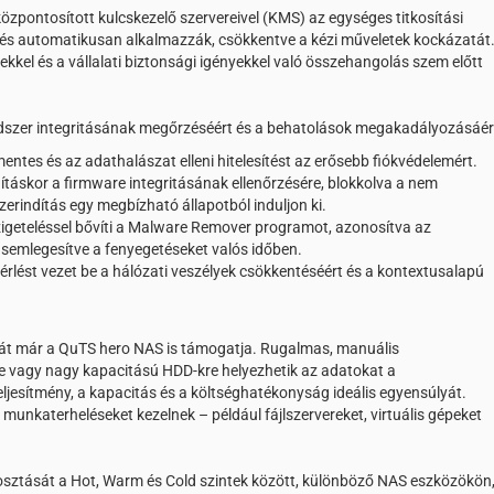
özpontosított kulcskezelő szervereivel (KMS) az egységes titkosítási
ik és automatikusan alkalmazzák, csökkentve a kézi műveletek kockázatát
kkel és a vállalati biztonsági igényekkel való összehangolás szem előtt
ndszer integritásának megőrzéséért és a behatolások megakadályozásáér
mentes és az adathalászat elleni hitelesítést az erősebb fiókvédelemért.
ításkor a firmware integritásának ellenőrzésére, blokkolva a nem
zerindítás egy megbízható állapotból induljon ki.
szigeteléssel bővíti a Malware Remover programot, azonosítva az
semlegesítve a fenyegetéseket valós időben.
zérlést vezet be a hálózati veszélyek csökkentéséért és a kontextusalapú
ját már a QuTS hero NAS is támogatja. Rugalmas, manuális
re vagy nagy kapacitású HDD-kre helyezhetik az adatokat a
ljesítmény, a kapacitás és a költséghatékonyság ideális egyensúlyát.
 munkaterheléseket kezelnek – például fájlszervereket, virtuális gépeket
losztását a Hot, Warm és Cold szintek között, különböző NAS eszközökön,