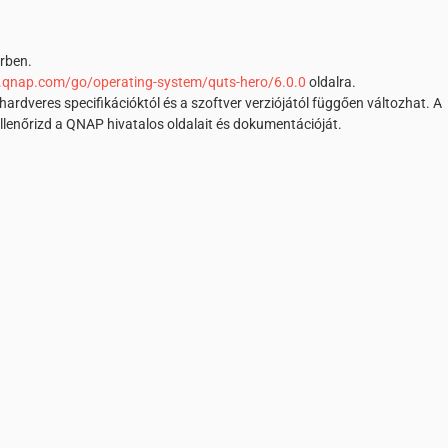
rben.
.qnap.com/go/operating-system/quts-hero/6.0.0
oldalra.
ardveres specifikációktól és a szoftver verziójától függően változhat. A
ellenőrizd a QNAP hivatalos oldalait és dokumentációját.