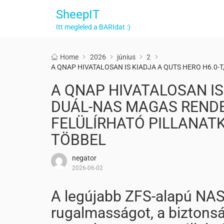
SheepIT
Itt megleled a BARIdat :)
Home
2026
június
2
A QNAP HIVATALOSAN IS KIADJA A QUTS HERO H6.0
A QNAP HIVATALOSAN IS 
DUÁL-NAS MAGAS RENDE
FELÜLÍRHATÓ PILLANATK
TÖBBEL
negator
2026-06-02
A legújabb ZFS-alapú NAS 
rugalmasságot, a biztonság