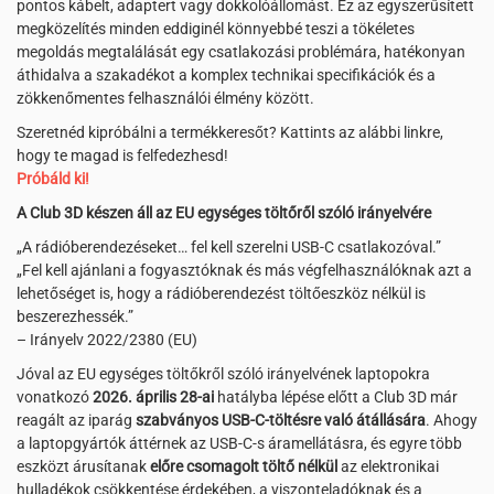
pontos kábelt, adaptert vagy dokkolóállomást. Ez az egyszerűsített
megközelítés minden eddiginél könnyebbé teszi a tökéletes
megoldás megtalálását egy csatlakozási problémára, hatékonyan
áthidalva a szakadékot a komplex technikai specifikációk és a
zökkenőmentes felhasználói élmény között.
Szeretnéd kipróbálni a termékkeresőt? Kattints az alábbi linkre,
hogy te magad is felfedezhesd!
Próbáld ki!
A Club 3D készen áll az EU egységes töltőről szóló irányelvére
„A rádióberendezéseket… fel kell szerelni USB-C csatlakozóval.”
„Fel kell ajánlani a fogyasztóknak és más végfelhasználóknak azt a
lehetőséget is, hogy a rádióberendezést töltőeszköz nélkül is
beszerezhessék.”
– Irányelv 2022/2380 (EU)
Jóval az EU egységes töltőkről szóló irányelvének laptopokra
vonatkozó
2026. április 28-ai
hatályba lépése előtt a Club 3D már
reagált az iparág
szabványos USB-C-töltésre való átállására
. Ahogy
a laptopgyártók áttérnek az USB-C-s áramellátásra, és egyre több
eszközt árusítanak
előre csomagolt töltő nélkül
az elektronikai
hulladékok csökkentése érdekében, a viszonteladóknak és a