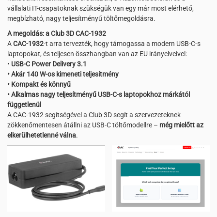
vállalati IT-csapatoknak szükségük van egy már most elérhető,
megbízható, nagy teljesítményű töltőmegoldásra.
A megoldás: a Club 3D CAC-1932
A
CAC-1932
-t arra tervezték, hogy támogassa a modern USB-C-s
laptopokat, és teljesen összhangban van az EU irányelveivel:
•
USB-C Power Delivery 3.1
• Akár 140 W-os kimeneti teljesítmény
• Kompakt és könnyű
• Alkalmas nagy teljesítményű USB-C-s laptopokhoz márkától
függetlenül
A CAC-1932 segítségével a Club 3D segít a szervezeteknek
zökkenőmentesen átállni az USB-C töltőmodellre –
még mielőtt az
elkerülhetetlenné válna
.