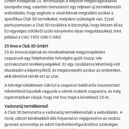
GmbH irodájának 25. évfordulóját a helyszín meglátogatásával
ünnepelte meg, valamint bemutatott egy teljesen új termékkeresőt
weboldalán, hogy segítsen a vásárlóknak megtalálni azokat a
specifikus Club 3D termékeket, melyekre szükségük van. Ezzel
párhuzamosan a Club 3D továbbra is bizonyítja, hogy készen áll az
EU egységes töltőkről szóló irányelvére olyan megoldásokkal, mint
például a CAC-1932 USB-C töltő.
25 éves a Club 3D GmbH
25 év innovációjának és növekedésének megünneplésére
csapatunk egy felejthetetlen hétvégére gyűlt össze, tele
szórakoztató tevékenységekkel. Ez egy csodálatos lehetőség volt
elszakadni a képernyőktől, és megünnepelni azokat az embereket,
akik lehetővé tették ezt az utat.
A hétvége tökéletesen tükrözi a csapaton belüli erős összetartást.
Hihetetlenül büszkék vagyunk a német irodánk csapatára, és még
izgatottabban várjuk, hogy mit hoz majd a következő 25 év.
Vadonatúj termékkereső
A Club 3D bemutatta a vadonatúj termékkeresőjét a weboldalán. A
rövid, célzott kérdésekből álló folyamaton végigvezetve az eszköz
gyorsan azonosítja az adott hardverkonfigurációhoz szükséges