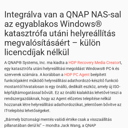
Integrálva van a QNAP NAS-sal
az egyablakos Windows®
katasztrófa utáni helyreállítás
megvalósításáért – külön
licencdíjak nélkül
A QNAP® Systems, Inc. ma kiadta a
HDP Recovery Media Creator
t,
egy katasztrófa utáni helyreállítási megoldást Windows® PC-k és
szerverek számára. A korábban a
HDP PC Agent
beépített
funkciójaként működő helyreállítási adathordozó-készítő funkció
mostantól hivatalosan is egy önálló, dedikált eszköz, amely új ISO-
képfájltámogatással bővült. Ez az önálló kialakítás lehetővé teszi a
rendszergazdáknak, hogy az Agent előzetes telepítése nélkül
hozzanak létre helyreállítási adathordozókat, jelentősen bővítve az
IT-telepítési lehetőségeket.
„Bármely biztonsági mentés valódi értéke csak a visszaállítás
pillanatában derül ki” – mondta Jack Wang, a QNAP