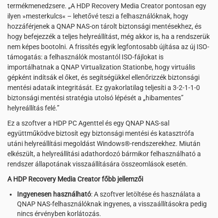
termékmenedzsere. „A HDP Recovery Media Creator pontosan egy
ilyen »mesterkulcs« – lehetővé teszi a felhasználóknak, hogy
hozzáférjenek a QNAP NAS-on tárolt biztonsági mentésekhez, és
hogy befejezzék a teljes helyreállítást, még akkor is, ha a rendszerük
nem képes bootolni. A frissítés egyik legfontosabb újítása az új ISO-
támogatás: a felhasználók mostantól ISO-fájlokat is
importálhatnak a QNAP Virtualization Stationbe, hogy virtuális
gépként indítsák el őket, és segítségükkel ellenőrizzék biztonsági
mentési adataik integritását. Ez gyakorlatilag teljesíti a 3-2-1-1-0
biztonsági mentési stratégia utolsó lépését a „hibamentes”
helyreállítás felé.”
Ez a szoftver a HDP PC Agenttel és egy QNAP NAS-sal
együttműködve biztosít egy biztonsági mentési és katasztrófa
utáni helyreállítási megoldást Windows®-rendszerekhez. Miután
elkészült, a helyreállítási adathordozó bármikor felhasználható a
rendszer állapotának visszaállítására összeomlások esetén.
A HDP Recovery Media Creator főbb jellemzői
Ingyenesen használható
: A szoftver letöltése és használata a
QNAP NAS-felhasználóknak ingyenes, a visszaállításokra pedig
nincs érvényben korlátozás.