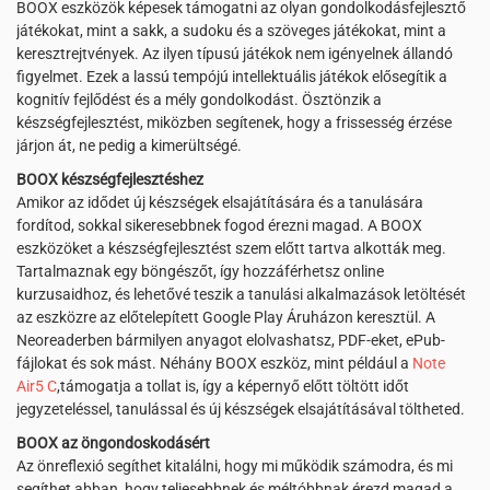
BOOX eszközök képesek támogatni az olyan gondolkodásfejlesztő
játékokat, mint a sakk, a sudoku és a szöveges játékokat, mint a
keresztrejtvények. Az ilyen típusú játékok nem igényelnek állandó
figyelmet. Ezek a lassú tempójú intellektuális játékok elősegítik a
kognitív fejlődést és a mély gondolkodást. Ösztönzik a
készségfejlesztést, miközben segítenek, hogy a frissesség érzése
járjon át, ne pedig a kimerültségé.
BOOX készségfejlesztéshez
Amikor az idődet új készségek elsajátítására és a tanulására
fordítod, sokkal sikeresebbnek fogod érezni magad. A BOOX
eszközöket a készségfejlesztést szem előtt tartva alkották meg.
Tartalmaznak egy böngészőt, így hozzáférhetsz online
kurzusaidhoz, és lehetővé teszik a tanulási alkalmazások letöltését
az eszközre az előtelepített Google Play Áruházon keresztül. A
Neoreaderben bármilyen anyagot elolvashatsz, PDF-eket, ePub-
fájlokat és sok mást. Néhány BOOX eszköz, mint például a
Note
Air5 C
,támogatja a tollat is, így a képernyő előtt töltött időt
jegyzeteléssel, tanulással és új készségek elsajátításával töltheted.
BOOX az öngondoskodásért
Az önreflexió segíthet kitalálni, hogy mi működik számodra, és mi
segíthet abban, hogy teljesebbnek és méltóbbnak érezd magad a