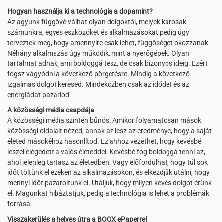
Hogyan használja ki a technológia a dopamint?
Az agyunk függővé válhat olyan dolgoktól, melyek károsak
számunkra, egyes eszközöket és alkalmazásokat pedig úgy
terveztek meg, hogy amennyire csak lehet, függőséget okozzanak.
Néhány alkalmazás úgy működik, mint a nyerőgépek. Olyan
tartalmat adnak, ami boldoggá tesz, de csak bizonyos ideig. Ezért
fogsz vágyódni a következő pörgetésre. Mindig a következő
izgalmas dolgot keresed. Mindeközben csak az idődet és az
energiádat pazarlod.
A közösségi média csapdája
A közösségi média szintén bűnös. Amikor folyamatosan mások
közösségi oldalait nézed, annak az lesz az eredménye, hogy a saját
életed másokéhoz hasonlítod. Ez ahhoz vezethet, hogy kevésbé
leszel elégedett a valós életeddel. Kevésbé fog boldoggá tenni az,
ahol jelenleg tartasz az életedben. Vagy előfordulhat, hogy túl sok
időt töltünk el ezeken az alkalmazásokon, és elkezdjük utálni, hogy
mennyi időt pazaroltunk el. Utáljuk, hogy milyen kevés dolgot érünk
el. Magunkat hibáztatjuk, pedig a technológia is lehet a problémák
forrása.
Visszakerülés a helyes útra a BOOX ePaperrel