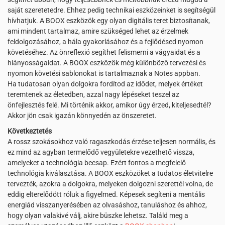
saját szeretetedre. Ehhez pedig technikai eszközeinket is segítségül
hívhatjuk. A BOOX eszközök egy olyan digitális teret biztosítanak,
ami mindent tartalmaz, amire szükséged lehet az érzelmek
feldolgozásához, a hála gyakorlásához és a fejlődésed nyomon
követéséhez. Az önreflexió segíthet felismerni a vágyaidat és a
hiányosságaidat. A BOOX eszközök még különböző tervezési és
nyomon követési sablonokat is tartalmaznak a Notes appban.
Ha tudatosan olyan dolgokra fordítod az idődet, melyek értéket
teremtenek az életedben, azzal nagy lépéseket teszel az
önfejlesztés felé. Mi történik akkor, amikor úgy érzed, kiteljesedtél?
Akkor jön csak igazán könnyedén az önszeretet.
Következtetés
A rossz szokásokhoz való ragaszkodás érzése teljesen normális, és
ez mind az agyban termelődő vegyületekre vezethető vissza,
amelyeket a technológia becsap. Ezért fontos a megfelelő
technológia kiválasztása. A BOOX eszközöket a tudatos életvitelre
tervezték, azokra a dolgokra, melyeken dolgozni szerettél volna, de
eddig elterelődött róluk a figyelmed. Képesek segíteni a mentális
energiád visszanyerésében az olvasáshoz, tanuláshoz és ahhoz,
hogy olyan valakivé válj, akire büszke lehetsz. Találd meg a