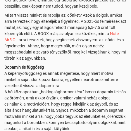
jelenthetnek. Olyan, mintha egy dupla ugróköteles játékba szeretnél
beszállni, csak éppen nem tudod, hogyan kezdj bele.
Mi tart vissza minket és rabolja az időnket? Azok a dolgok, amiket
arra terveztek, hogy eltereljék a figyelmed. A 2025-ös felmérések azt
mutatják, hogy egy átlagos felnőtt manapság 6,5-7,5 órát tölt
képernyők előtt. A BOOX más; az olyan eszközöket, mint a
Note
Air5 C
-t arra tervezték, hogy segítsenek visszanyerni az idődet és a
figyelmedet. Ahhoz, hogy megértsük, miért olyan nehéz
megszabadulni a zavaró tényezőktől, meg kell vizsgálnunk, hogy mi
történik az agyunkban.
Dopamin és függőség
A képernyőfüggőség és annak megértése, hogy miért motivál
minket a saját időnk pazarlására, egyetlen neurotranszmitterre
vezethető vissza: a dopaminra.
A hétköznapokban „boldogsághormonként” ismert dopamin felelős
az örömért, amit akkor érzünk, amikor valami nehéz dolgot
csinálunk, a motivációért, hogy reggel kikeljünk az ágyból, és az
általános hangulatunkért is. Sajnos, miközben a dopamin segíthet
motiválni minket arra, hogy jobbá tegyük az életünket és jól érezzük
magunkat a bőrünkben, könnyen becsapható olyan dolgokkal, mint
a cukor, a nikotin és a saját kütyüink.