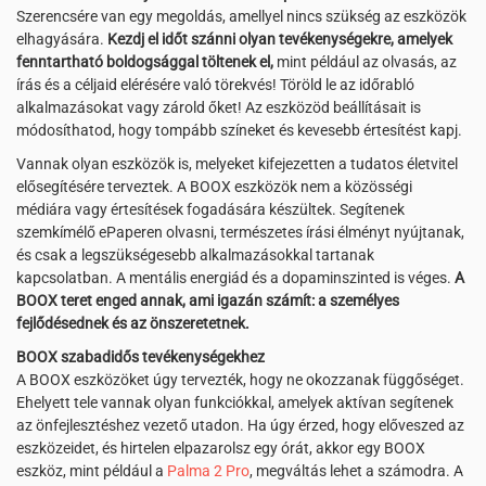
Szerencsére van egy megoldás, amellyel nincs szükség az eszközök
elhagyására.
Kezdj el időt szánni olyan tevékenységekre, amelyek
fenntartható boldogsággal töltenek el,
mint például az olvasás, az
írás és a céljaid elérésére való törekvés! Töröld le az időrabló
alkalmazásokat vagy zárold őket! Az eszközöd beállításait is
módosíthatod, hogy tompább színeket és kevesebb értesítést kapj.
Vannak olyan eszközök is, melyeket kifejezetten a tudatos életvitel
elősegítésére terveztek. A BOOX eszközök nem a közösségi
médiára vagy értesítések fogadására készültek. Segítenek
szemkímélő ePaperen olvasni, természetes írási élményt nyújtanak,
és csak a legszükségesebb alkalmazásokkal tartanak
kapcsolatban. A mentális energiád és a dopaminszinted is véges.
A
BOOX teret enged annak, ami igazán számít: a személyes
fejlődésednek és az önszeretetnek.
BOOX szabadidős tevékenységekhez
A BOOX eszközöket úgy tervezték, hogy ne okozzanak függőséget.
Ehelyett tele vannak olyan funkciókkal, amelyek aktívan segítenek
az önfejlesztéshez vezető utadon. Ha úgy érzed, hogy előveszed az
eszközeidet, és hirtelen elpazarolsz egy órát, akkor egy BOOX
eszköz, mint például a
Palma 2 Pro
, megváltás lehet a számodra. A