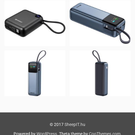
© 2017
SheepIT.hu
Powered by
WordPress
. Theta theme by
CooThemes.com
.