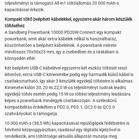
teljesítményt is támogató All-in1 töltőállomás 20 000 mAh-s
kapacitással érkezik.
Kompakt töltő beépített kábelekkel, egyszerre akár három készülék
töltéséhez
A Sandberg Powerbank 10000 PD20W Connect egy kompakt
powerbank, amit akár extra kábelek nélkül is használhatsz,
köszönhetően a beépített kábeleinek. A powerbank mérete
mindössze 70x50x23 mm, így a zsebedben és a táskában is
könnyedén elfér.
Két beépített USB-C kábelével egyszerre két eszköz töltését teszi
lehetővé, extra USB-C kimenetébe pedig egy harmadik külső kábel is
csatlakoztatható, így akár 3 készülék egyidejű töltésére is alkalmas.
Kimenetei külön 20, 20 és 22,5 W-os teljesítményt tudnak leadni,
egyidejű töltés esetén pedig 15 W-os töltési teljesítmény leadására
képes a powerbank mindegyik csatlakozóján. A széleskörű
kompatibilitás érdekében a PD2.0, PD3.1, QC2.0 és QC3.0
szabványokat is támogatja.
10 000 mAh-s (38,5 Wh) kapacitásával repülőgépek fedélzetére is
felvihető kézipoggyászban, ráadásul egy digitális kijelzővel is
rendelkezik, ami töltöttsége aktuális állapotát mutatja meg.