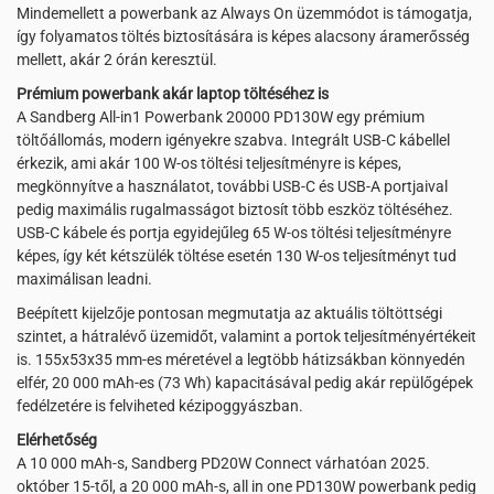
Mindemellett a powerbank az Always On üzemmódot is támogatja,
így folyamatos töltés biztosítására is képes alacsony áramerősség
mellett, akár 2 órán keresztül.
Prémium powerbank akár laptop töltéséhez is
A Sandberg All-in1 Powerbank 20000 PD130W egy prémium
töltőállomás, modern igényekre szabva. Integrált USB-C kábellel
érkezik, ami akár 100 W-os töltési teljesítményre is képes,
megkönnyítve a használatot, további USB-C és USB-A portjaival
pedig maximális rugalmasságot biztosít több eszköz töltéséhez.
USB-C kábele és portja egyidejűleg 65 W-os töltési teljesítményre
képes, így két kétszülék töltése esetén 130 W-os teljesítményt tud
maximálisan leadni.
Beépített kijelzője pontosan megmutatja az aktuális töltöttségi
szintet, a hátralévő üzemidőt, valamint a portok teljesítményértékeit
is. 155x53x35 mm-es méretével a legtöbb hátizsákban könnyedén
elfér, 20 000 mAh-es (73 Wh) kapacitásával pedig akár repülőgépek
fedélzetére is felviheted kézipoggyászban.
Elérhetőség
A 10 000 mAh-s, Sandberg PD20W Connect várhatóan 2025.
október 15-től, a 20 000 mAh-s, all in one PD130W powerbank pedig