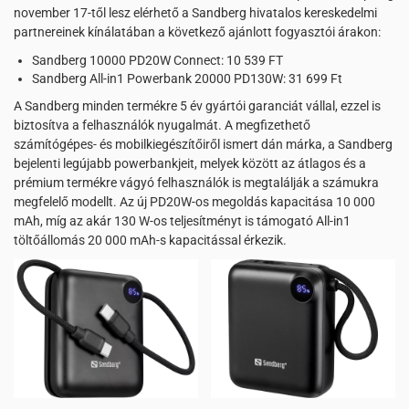
november 17-től lesz elérhető a Sandberg hivatalos kereskedelmi
partnereinek kínálatában a következő ajánlott fogyasztói árakon:
Sandberg 10000 PD20W Connect: 10 539 FT
Sandberg All-in1 Powerbank 20000 PD130W: 31 699 Ft
A Sandberg minden termékre 5 év gyártói garanciát vállal, ezzel is
biztosítva a felhasználók nyugalmát. A megfizethető
számítógépes- és mobilkiegészítőiről ismert dán márka, a Sandberg
bejelenti legújabb powerbankjeit, melyek között az átlagos és a
prémium termékre vágyó felhasználók is megtalálják a számukra
megfelelő modellt. Az új PD20W-os megoldás kapacitása 10 000
mAh, míg az akár 130 W-os teljesítményt is támogató All-in1
töltőállomás 20 000 mAh-s kapacitással érkezik.