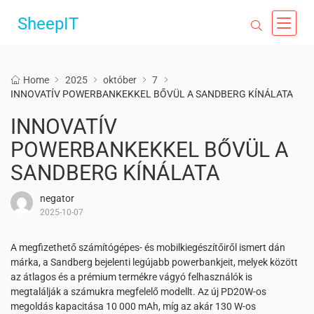
SheepIT
Home
2025
október
7
INNOVATÍV POWERBANKEKKEL BŐVÜL A SANDBERG KÍNÁLATA
INNOVATÍV
POWERBANKEKKEL BŐVÜL A
SANDBERG KÍNÁLATA
negator
2025-10-07
A megfizethető számítógépes- és mobilkiegészítőiről ismert dán
márka, a Sandberg bejelenti legújabb powerbankjeit, melyek között
az átlagos és a prémium termékre vágyó felhasználók is
megtalálják a számukra megfelelő modellt. Az új PD20W-os
megoldás kapacitása 10 000 mAh, míg az akár 130 W-os