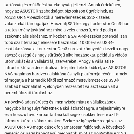
tartósság és működési hatékonyság jellemzi. Annak érdekében,
hogy az ASUSTOR szabadságot biztosítson ügyfeleinek, az
ASUSTOR NAS-eszközök a merevlemezek és SSD-k széles
választékát támogatják. Használj SSD-ket egy Lockerstor Gen3-ban
a teljesítmény javításához mind a véletlenszerű, mind pedig a
szekvenciális eléréshez, miközben a SATA-rekeszeket potenciálisan
több száz terrabájt elérésére használod! 10 GbE-s és USB4-
csatlakozással a Lockerstor Gen3 sorozat könnyedén kezeli a nagy
sávszélességű és nagy sűrűségű alkalmazásokat, például a videós
utómunkát és a vállalati fájlszervereket. Ahogy a vállalati IT-
infrastruktúra a decentralizált telepítés felé tolódik el, az ASUSTOR
NAS rugalmas hardverkialakítása és nyílt platformja révén – amely
támogatja a harmadik féltől származó merevlemezek és SSD-k
szabad használatát –, előnyben részesített választássá vált a
peremhálózati tároláshoz.
A növekvő adatsűrűség és -mennyiség miatt a vállalkozások
nagyobb hangsúlyt fektetnek a skálázhatóságra, a teljesítményre
és a hosszú távú karbantartási költségek csökkentésére az IT-
infrastruktúra kiválasztásakor. Ezekre az igényekre reagálva, az
ASUSTOR NAS-megoldások folyamatosan fejlődnek. A következő
generációs nagy kapacitású meghajtók, mint az IronWolf® Pro 30