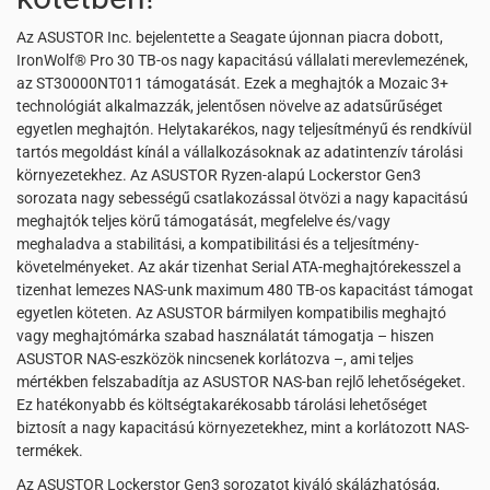
Az ASUSTOR Inc. bejelentette a Seagate újonnan piacra dobott,
IronWolf® Pro 30 TB-os nagy kapacitású vállalati merevlemezének,
az ST30000NT011 támogatását. Ezek a meghajtók a Mozaic 3+
technológiát alkalmazzák, jelentősen növelve az adatsűrűséget
egyetlen meghajtón. Helytakarékos, nagy teljesítményű és rendkívül
tartós megoldást kínál a vállalkozásoknak az adatintenzív tárolási
környezetekhez. Az ASUSTOR Ryzen-alapú Lockerstor Gen3
sorozata nagy sebességű csatlakozással ötvözi a nagy kapacitású
meghajtók teljes körű támogatását, megfelelve és/vagy
meghaladva a stabilitási, a kompatibilitási és a teljesítmény-
követelményeket. Az akár tizenhat Serial ATA-meghajtórekesszel a
tizenhat lemezes NAS-unk maximum 480 TB-os kapacitást támogat
egyetlen köteten. Az ASUSTOR bármilyen kompatibilis meghajtó
vagy meghajtómárka szabad használatát támogatja – hiszen
ASUSTOR NAS-eszközök nincsenek korlátozva –, ami teljes
mértékben felszabadítja az ASUSTOR NAS-ban rejlő lehetőségeket.
Ez hatékonyabb és költségtakarékosabb tárolási lehetőséget
biztosít a nagy kapacitású környezetekhez, mint a korlátozott NAS-
termékek.
Az ASUSTOR Lockerstor Gen3 sorozatot kiváló skálázhatóság,