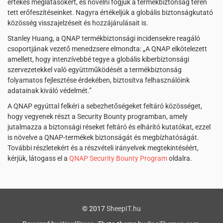
értékes meglátásokért, és növelni fogjuk a termékbiztonság terén
tett erőfeszítéseinket. Nagyra értékeljük a globális biztonságkutató
közösség visszajelzéseit és hozzájárulásait is.
Stanley Huang, a QNAP termékbiztonsági incidensekre reagáló
csoportjának vezető menedzsere elmondta: „A QNAP elkötelezett
amellett, hogy intenzívebbé tegye a globális kiberbiztonsági
szervezetekkel való együttműködését a termékbiztonság
folyamatos fejlesztése érdekében, biztosítva felhasználóink
adatainak kiváló védelmét.”
A QNAP egyúttal felkéri a sebezhetőségeket feltáró közösséget,
hogy vegyenek részt a Security Bounty programban, amely
jutalmazza a biztonsági réseket feltáró és elhárító kutatókat, ezzel
is növelve a QNAP-termékek biztonságát és megbízhatóságát.
További részletekért és a részvételi irányelvek megtekintéséért,
kérjük, látogass el a
QNAP Security Bounty Program
oldalra.
© 2017
SheepIT.hu