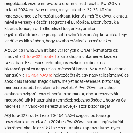
megoldások vezető innovátora örömmel vett részt a Pwn2Own
Ireland 2024-en. Az esemény, melyet október 22-25. között
rendeztek meg az írországi Corkban, jelentős mérföldkövet jelentett,
mivel a verseny először látogatott el Európába. Bizonyítottuk a
kiberbiztonság iránti elkötelezettségünket, amikor
együttműködtünk a legmagasabb szintű biztonsági kutatókkal egy
lendületes kihívásban, hogy tovább erősítsük termékeinket.
A 2024-es Pwn2Own Ireland versenyen a QNAP bemutatta az
innovatív
QHora-322 routert
a smashup munkamenet kezdeti
fázisában. Ez a csúcstechnológiás eszköz a robusztus
biztonságáról és nagy teljesítményéről ismert. Az utolsó fázisban a
hangsúly a
TS-464 NAS-ra
helyeződött át, egy nagy teljesítményű és
sokoldalú tárolási megoldásra, melyet adatkezelésre, biztonsági
mentésre és adatvédelemre terveztek. A Pwn2Own smashup
szakasza szigorú tesztek sorát tartalmazta, ahol a résztvevők
megpróbálták kihasználni a termékek sebezhetőségeit, hogy valós
hackelési kihívásokon keresztül növeljék azok biztonságát.
AQHora-322 routert és a TS-464 NAS-t szigorú biztonsági
teszteknek vetették alá a 2024-es Pwn2Own során. Legőszintébb
köszönetünket fejezzük ki az ezen tanulási tapasztalatból nyert