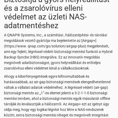
és a zsarolóvírus elleni
védelmet az üzleti NAS-
adatmentéshez
A QNAP® Systems, Inc., a számítási-, hálózatépítési- és tárolási
megoldások vezető gyártója ma bejelentette az [Airgap+]
(https://www. qnap.com/go/solution/airgap-plus) megjelenését,
ami egy fejlett, légréssel védett biztonsági mentési funkció a Hybrid
Backup Syncbe (HBS) integrálva. Ez az innovatív megoldás
megnövelt adatbiztonságot, gyors helyreállítást és erőteljes
zsarolóvírus elleni védelmet kínál a vállalkozásoknak.
Ahogy a kiberfenyegetések egyre kifinomultabbak és
hatásosabbak, az air-gap biztonsági mentések elengedhetetlenné
váltak a vállalati adatok védelméhez. A légréssel védett (air-gap)
biztonsági mentés az „1”-es elemet jelenti a 3-2-1-1-0 biztonsági
mentési tervben, ahol a biztonsági mentés egyik másolatát offline
tárolják és leválasztják a hálózatról. Az Airgap+ ezt az igényt úgy
oldja meg, hogy egy logikai légrést hoz létre a NAS-rendszerek
között, extra biztonsági mentési réteget és megnövelt integritást