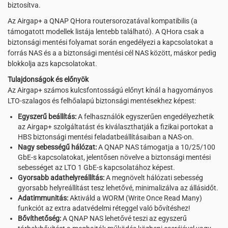
biztosítva.
Az Airgap+ a QNAP QHora routersorozatával kompatibilis (a
támogatott modellek listája lentebb található). A QHora csak a
biztonsági mentési folyamat során engedélyezi a kapcsolatokat a
forrás NAS és a a biztonsági mentési cél NAS között, máskor pedig
blokkolja azs kapcsolatokat.
Tulajdonságok és előnyök
Az Airgap+ számos kulcsfontosságú előnyt kínál a hagyományos
LTO-szalagos és felhőalapú biztonsági mentésekhez képest:
Egyszerű beállítás:
A felhasználók egyszerűen engedélyezhetik
az Airgap+ szolgáltatást és kiválaszthatják a fizikai portokat a
HBS biztonsági mentési feladatbeállításaiban a NAS-on.
Nagy sebességű hálózat:
A QNAP NAS támogatja a 10/25/100
GbE-s kapcsolatokat, jelentősen növelve a biztonsági mentési
sebességet az LTO 1 GbE-s kapcsolatához képest.
Gyorsabb adathelyreállítás:
A megnövelt hálózati sebesség
gyorsabb helyreállítást tesz lehetővé, minimalizálva az állásidőt.
Adatimmunitás:
Aktiváld a WORM (Write Once Read Many)
funkciót az extra adatvédelmi réteggel való bővítéshez!
Bővíthetőség:
A QNAP NAS lehetővé teszi az egyszerű