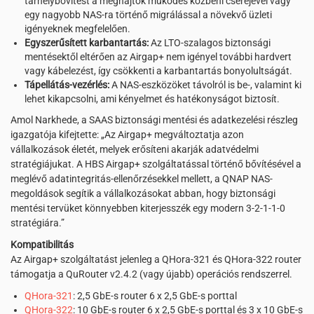
tárhelybővítést a meghajtók működés közbeni cseréjével vagy
egy nagyobb NAS-ra történő migrálással a növekvő üzleti
igényeknek megfelelően.
Egyszerűsített karbantartás:
Az LTO-szalagos biztonsági
mentésektől eltérően az Airgap+ nem igényel további hardvert
vagy kábelezést, így csökkenti a karbantartás bonyolultságát.
Tápellátás-vezérlés:
A NAS-eszközöket távolról is be-, valamint ki
lehet kikapcsolni, ami kényelmet és hatékonyságot biztosít.
Amol Narkhede, a SAAS biztonsági mentési és adatkezelési részleg
igazgatója kifejtette: „Az Airgap+ megváltoztatja azon
vállalkozások életét, melyek erősíteni akarják adatvédelmi
stratégiájukat. A HBS Airgap+ szolgáltatással történő bővítésével a
meglévő adatintegritás-ellenőrzésekkel mellett, a QNAP NAS-
megoldások segítik a vállalkozásokat abban, hogy biztonsági
mentési tervüket könnyebben kiterjesszék egy modern 3-2-1-1-0
stratégiára.”
Kompatibilitás
Az Airgap+ szolgáltatást jelenleg a QHora-321 és QHora-322 router
támogatja a QuRouter v2.4.2 (vagy újabb) operációs rendszerrel.
QHora-321
: 2,5 GbE-s router 6 x 2,5 GbE-s porttal
QHora-322
: 10 GbE-s router 6 x 2,5 GbE-s porttal és 3 x 10 GbE-s