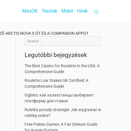
MásOK
Tesztek
Mobil
Hírek
ZŐ ARCTIS NOVA 5-ÖT ÉS A COMPANION APPOT
Legutóbbi bejegyzések
The Best Casino for Roulette in the USA: A
Comprehensive Guide
Roulette Low Stakes UK Certified: A
Comprehensive Guide
Ggbets: как казахстанцы выбирают
платформу для ставок
Ruletka porady strategie: Jak wygrywać w
ruletkę online?
Free Pokies Games: A Fair Dinkum Guide
for Aussie Punters