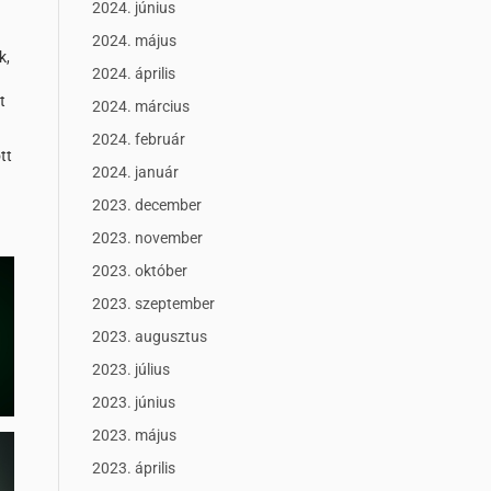
2024. június
2024. május
k,
2024. április
t
2024. március
2024. február
tt
2024. január
2023. december
2023. november
2023. október
2023. szeptember
2023. augusztus
2023. július
2023. június
2023. május
2023. április