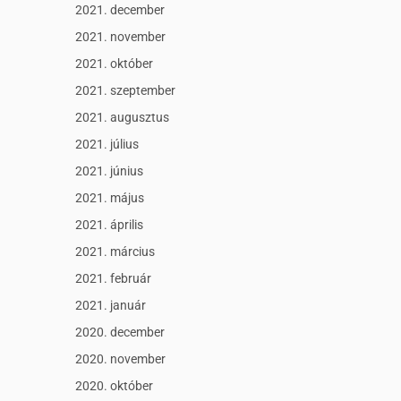
2021. december
2021. november
2021. október
2021. szeptember
2021. augusztus
2021. július
2021. június
2021. május
2021. április
2021. március
2021. február
2021. január
2020. december
2020. november
2020. október