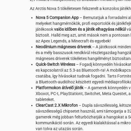
Az Arctis Nova 5 tökéletesen felszerelt a konzolos ját
Nova 5 Companion App
– Bemutatjuk a forradalmi al
melyeket hangmérnökök, profi esportolók és játékfej
játékosok
valós időben és a játék elhagyása nélkül
vá
biztosít. Halld meg azt, amit mások nem a pontosan k
az Apex Legends, a Minecraft és egyebek!
Neodímium mágneses driverek
– A játékosok minden
és a mély basszusok rendkívül részletgazdag hangzás
mágneses driverek tökéletes hangélményt biztosítana
Quick-Switch Wireless
– Fogadj könnyedén hívásokat
es kapcsolatról az 5.3-as Bluetooth-ra! A mobilkapc
csatába, így hívásokat tudnak fogadni. Tarts Fortnit
a Bluetooth-audióhoz készített egyedi médiaprofiloka
Platformokon átívelő játék
– A gamerek könnyedén vá
Xboxot, PC-t, PlayStationt, Switchet, Meta Questet,
tableteket.
ClearCast 2.X Mikrofon
– Dupla sávszélesség, kétszer
sávszélességű chipsetet használ, ami támogatja a 32
gamerek még jobban felturbózhatják a hangokat a Son
kommunikáció során. Az egyedi kialakítással a mikro
van tolva az utazás során.