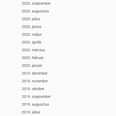
2020. szeptember
2020. augusztus
2020. július
2020. június
2020. május
2020. április
2020. március
2020. február
2020. január
2019. december
2019. november
2019. október
2019. szeptember
2019. augusztus
2019. július