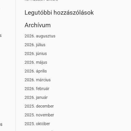
,
Legutóbbi hozzászólások
Archívum
s
2026. augusztus
2026. július
2026. június
2026. május
2026. április
2026. március
2026. február
2026. január
2025. december
2025. november
2025. október
és