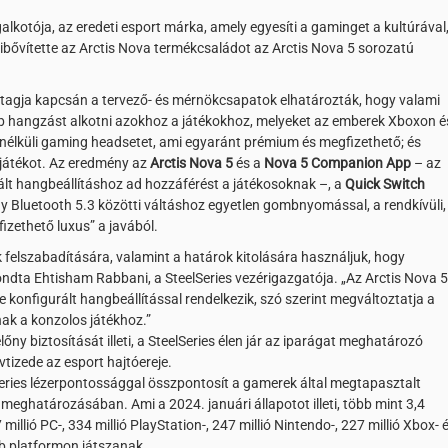
lkotója, az eredeti esport márka, amely egyesíti a gaminget a kultúrával
 kibővítette az Arctis Nova termékcsaládot az Arctis Nova 5 sorozatú
 tagja kapcsán a tervező- és mérnökcsapatok elhatározták, hogy valami
jobb hangzást alkotni azokhoz a játékokhoz, melyeket az emberek Xboxon é
k nélküli gaming headsetet, ami egyaránt prémium és megfizethető; és
játékot. Az eredmény az
Arctis Nova 5
és a
Nova 5 Companion App
– az
ált hangbeállításhoz ad hozzáférést a játékosoknak –, a
Quick Switch
Bluetooth 5.3 közötti váltáshoz egyetlen gombnyomással, a rendkívüli,
izethető luxus” a javából.
k felszabadítására, valamint a határok kitolására használjuk, hogy
ta Ehtisham Rabbani, a SteelSeries vezérigazgatója. „Az Arctis Nova 5
konfigurált hangbeállítással rendelkezik, szó szerint megváltoztatja a
nak a konzolos játékhoz.”
y biztosítását illeti, a SteelSeries élen jár az iparágat meghatározó
vtizede az esport hajtóereje.
eries lézerpontossággal összpontosít a gamerek által megtapasztalt
s meghatározásában. Ami a 2024. januári állapotot illeti, több mint 3,4
illió PC-, 334 millió PlayStation-, 247 millió Nintendo-, 227 millió Xbox- 
bb platformon játszanak.