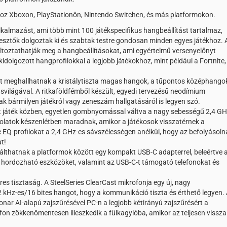
ékhoz Xboxon, PlayStationön, Nintendo Switchen, és más platformokon.
kalmazást, ami több mint 100 játékspecifikus hangbeállítást tartalmaz,
lesztők dolgoztak ki és szabtak testre gondosan minden egyes játékhoz. 
ltoztathatják meg a hangbeállításokat, ami egyértelmű versenyelőnyt
idolgozott hangprofilokkal a legjobb játékokhoz, mint például a Fortnite,
t meghallhatnak a kristálytiszta magas hangok, a tűpontos középhango
világával. A ritkaföldfémből készült, egyedi tervezésű neodímium
k bármilyen játékról vagy zeneszám hallgatásáról is legyen szó.
 játék közben, egyetlen gombnyomással váltva a nagy sebességű 2,4 GH
solatok készenlétben maradnak, amikor a játékosok visszatérnek a
e EQ-profilokat a 2,4 GHz-es sávszélességen anélkül, hogy az befolyásoln
t!
lthatnak a platformok között egy kompakt USB-C adapterrel, beleértve 
 a hordozható eszközöket, valamint az USB-C-t támogató telefonokat és
es tisztaság. A SteelSeries ClearCast mikrofonja egy új, nagy
 kHz-es/16 bites hangot, hogy a kommunikáció tiszta és érthető legyen.
ar AI-alapú zajszűrésével PC-n a legjobb kétirányú zajszűrésért a
fon zökkenőmentesen illeszkedik a fülkagylóba, amikor az teljesen vissza