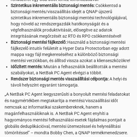
Szintetikus inkrementális biztonsági mentés:
Csökkentsd a
biztonsági mentés/visszaállítás idejét a QNAP újszerű
szintetikus inkrementális biztonsági mentési technológiájával,
hogy növeld az rendszergazdák hatékonyságát és a
végfelhasználók produktivitását, elősegítve az adatok
integritásának megőrzését az RTO és RPO csökkentésével!
Biztonsági mentési fájlkezelő:
Használd a biztonsági mentési
fájlkezelő intuitív felületét a Hyper Data Protectorban egy adott
mappa vagy fájl megkereséséhez a különböző biztonsági
mentési verziókban, és állítsd vissza azokat a klienseszközökre!
Időzített mentés:
Miután a felhasználók beállították a mentési
szabályokat, a NetBak PC Agent elvégzi a többit.
Rendszer biztonsági mentés visszaállítási célpontja:
A helyi és
távoli helyszínt egyaránt támogatja.
„A NetBak PC Agent leegyszerűsíti a bonyolult mentési feladatokat
és nagymértékben megtakarítja a mentési/visszaállítási időt
nemcsak az informatikai szakembereknek, hanem a
magánfelhasználóknak is. A NetBak PC Agent enyhíti a
hagyományos mentési felhasználási esetek fájdalmas pontjait a
globális deduplikációval, mentési ütemezéssel és helyreállítási
tömörítéssel” – mondta Bobby Chen, a QNAP termékmenedzsere.