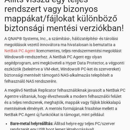
rendszert vagy bizonyos
mappákat/fájlokat különböző
biztonsági mentési verziókban!
A QNAP® Systems, Inc., a számítási-, hálózatépítési- és tárolási
megoldások vezető innovátora ma hivatalosan is bemutatta a
NetBak PC Agent
licencmentes, teljes rendszermentési megoldást
Windows®-rendszerhez. A NetBak PC Agent egy olyan
segédprogram, ami megköveteli a Hyper Data Protector, a végponti
eszközök (beleértve a VM-eket, Windows® PC-ket és szervereket)
biztonsági mentését támogató NAS-alkalmazás telepítését a
felhasználó NAS rendszerére.
A meglévő NetBak Replicator felhasználóknak javasolt a NetBak PC
Agentre váltaniuk, hogy élvezhessék a modern felhasználói felület
és a teljes rendszerek, meghajtók, mappák vagy fájlok blokkalapú
mentésének élményét. A mentés formájának frissítése mellett a
NetBak PC Agent új funkciókat is támogat, mint például:
Bare-metal helyreállítás:
Állítsd helyre egy teljes PC/szerver
rendszerét egy USB boot lemez létrehozásával!