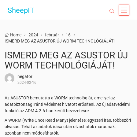
SheepIT
Home
2024
február
16
ISMERD MEG AZ ASUSTOR ÚJ WORM TECHNOLÓGIÁJÁT!
ISMERD MEG AZ ASUSTOR ÚJ
WORM TECHNOLÓGIÁJÁT!
negator
2024-02-16
Az ASUSTOR bemutatta a WORM technológiát, amellyel az
adatbiztonság iránti védelmét hivatott erősíteni. Az új adatvédelmi
funkció az ADM 4.2.6-ban került bevezetésre.
A WORM (Write Once Read Many) jelentése: egyszeri írás, többszöri
olvasás. Tehát az adatok írása után olvashatók maradnak,
azonban nem módosíthatók.