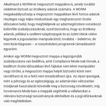
Alkalmazd a WORM-et megosztott mappákra is, amely további
védelmet biztosít az érzékeny adatok számára. A WORM
megakadályozhatja a megosztott mappákban lévő fontos adatok
részleges vagy teljes módosítását egy meghatározott őrzési
időszakon belül, hogy megfeleljenek az adatmegőrzésre vonatkozó
különféle szabályozásoknak, ezzel biztosítva, hogy az érzékeny
adatok, például a szellemi tulajdonjogok és az üzleti titkok védve
legyenek a jogosulatlan manipulációtól, továbbá – beleértve, de
nem kizárólagosan – a rosszindulatú programok támadásaitól
egyaránt.
Amikor egy WORM megosztott mappa a legszigorúbb
szabályozásra van beállítva, amit Compliance Mode-nak hívnak, a
beállított őrzési időszakban lévő fájlokat nem lehet manipulálni
vagy törölni, a megosztott mappa helyét biztosító kötet nem
távolítható el, és a NAS nem inicializálható újra. Az olyan iparágak,
mint a pénzügy és az egészségügy, az adattárolás változatlan
módjának használatát követelik meg a biztonság növeléséért, míg
Governance Mode-ban a mappák segíthetik a vállalatokat a
releváns biztonsági tanúsítványok elérésében és a jogi előírásoknak
való megfelelésben.