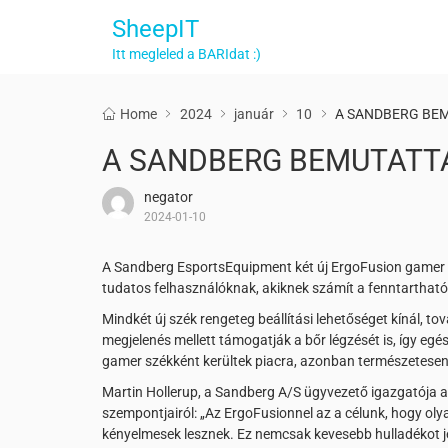
SheepIT
Itt megleled a BARIdat :)
Home
2024
január
10
A SANDBERG BEM
A SANDBERG BEMUTATTA
negator
2024-01-10
A Sandberg EsportsEquipment két új ErgoFusion gamer sz
tudatos felhasználóknak, akiknek számít a fenntarthat
Mindkét új szék rengeteg beállítási lehetőséget kínál, 
megjelenés mellett támogatják a bőr légzését is, így e
gamer székként kerültek piacra, azonban természetesen 
Martin Hollerup, a Sandberg A/S ügyvezető igazgatója a
szempontjairól: „Az ErgoFusionnel az a célunk, hogy ol
kényelmesek lesznek. Ez nemcsak kevesebb hulladékot jele