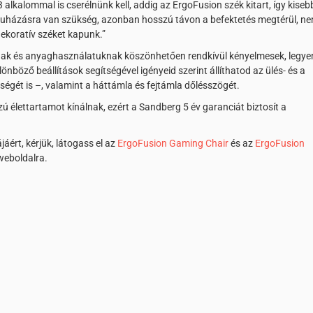
 alkalommal is cserélnünk kell, addig az ErgoFusion szék kitart, így kiseb
uházásra van szükség, azonban hosszú távon a befektetés megtérül, n
dekoratív széket kapunk.”
nak és anyaghasználatuknak köszönhetően rendkívül kényelmesek, legye
nböző beállítások segítségével igényeid szerint állíthatod az ülés- és a
égét is –, valamint a háttámla és fejtámla dőlésszögét.
 élettartamot kínálnak, ezért a Sandberg 5 év garanciát biztosít a
jáért, kérjük, látogass el az
ErgoFusion Gaming Chair
és az
ErgoFusion
eboldalra.