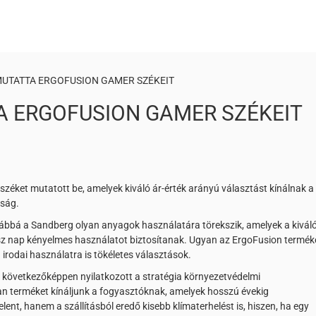
UTATTA ERGOFUSION GAMER SZÉKEIT
 ERGOFUSION GAMER SZÉKEIT
éket mutatott be, amelyek kiváló ár-érték arányú választást kínálnak a
óság.
továbbá a Sandberg olyan anyagok használatára törekszik, amelyek a kivál
gész nap kényelmes használatot biztosítanak. Ugyan az ErgoFusion termék
irodai használatra is tökéletes választások.
 következőképpen nyilatkozott a stratégia környezetvédelmi
yan terméket kínáljunk a fogyasztóknak, amelyek hosszú évekig
nt, hanem a szállításból eredő kisebb klímaterhelést is, hiszen, ha egy