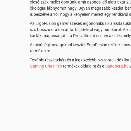
olcsó szék mellet döntünk, amit azonos idő alatt akár 2-3
ökológiai lábnyomot hagy. Ugyan magasabb kezdeti ber
is beszélve arról, hogy a kényelem mellett egy rendkívül 
Az ErgoFusion gamer székek ergonomikus kialakításuk
szó hosszú órákon át tartó játékról vagy munkáról. A külö
karfák magasságát – a Pro változat esetén az ülés mélys
A minőségi anyagokból készült ErgoFusion székek hosszú
termékekre.
További részletekért és a legközelebbi viszonteladók listá
Gaming Chair Pro
termékek oldalaira és a
Sandberg.hu
w