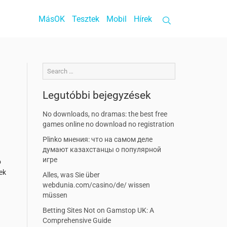
MásOK
Tesztek
Mobil
Hírek
Legutóbbi bejegyzések
No downloads, no dramas: the best free
games online no download no registration
Plinko мнения: что на самом деле
думают казахстанцы о популярной
игре
ó
ek
Alles, was Sie über
webdunia.com/casino/de/ wissen
müssen
Betting Sites Not on Gamstop UK: A
Comprehensive Guide