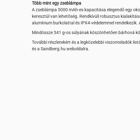
Több mint egy zseblámpa
A zseblámpa 5000 mAh-es kapacitása elegendő egy okoste
keresztül van lehetőség. Rendkívüli robusztus kialakít
alumínium burkolattal és IPX4-védelemmel rendelkezik. 
Mindössze 341 g-os súlyának köszönhetően bárhová k
További részletekért és a legközelebbi viszonteladók lis
és a Sandberg.hu weboldalra.