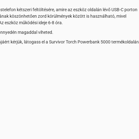
lefon kétszeri feltöltésére, amire az eszköz oldalán lévő USB-C porton
ásának köszönhetően zord körülmények között is használható, mivel
Az eszköz működési ideje 6-8 óra.
önnyedén magaddal viheted.
tájáért kérjük, látogass el a Survivor Torch Powerbank 5000 termékoldalár