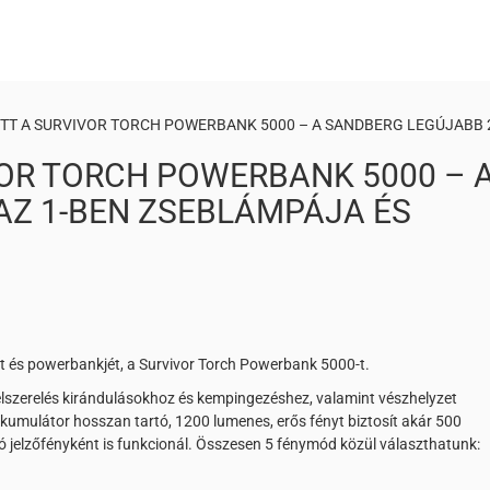
T A SURVIVOR TORCH POWERBANK 5000 – A SANDBERG LEGÚJABB 
OR TORCH POWERBANK 5000 – 
AZ 1-BEN ZSEBLÁMPÁJA ÉS
 és powerbankjét, a Survivor Torch Powerbank 5000-t.
lszerelés kirándulásokhoz és kempingezéshez, valamint vészhelyzet
kkumulátor hosszan tartó, 1200 lumenes, erős fényt biztosít akár 500
ó jelzőfényként is funkcionál. Összesen 5 fénymód közül választhatunk: