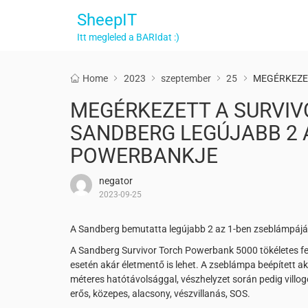
SheepIT
Itt megleled a BARIdat :)
Home
2023
szeptember
25
MEGÉRKEZET
MEGÉRKEZETT A SURVIV
SANDBERG LEGÚJABB 2 
POWERBANKJE
negator
2023-09-25
A Sandberg bemutatta legújabb 2 az 1-ben zseblámpáját
A Sandberg Survivor Torch Powerbank 5000 tökéletes fe
esetén akár életmentő is lehet. A zseblámpa beépített a
méteres hatótávolsággal, vészhelyzet során pedig villog
erős, közepes, alacsony, vészvillanás, SOS.