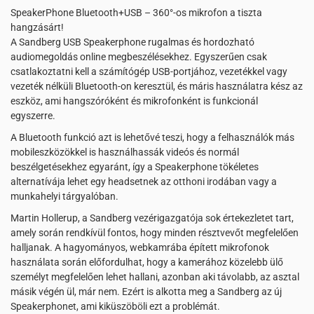
SpeakerPhone Bluetooth+USB – 360°-os mikrofon a tiszta
hangzásárt!
A Sandberg USB Speakerphone rugalmas és hordozható
audiomegoldás online megbeszélésekhez. Egyszerűen csak
csatlakoztatni kell a számítógép USB-portjához, vezetékkel vagy
vezeték nélküli Bluetooth-on keresztül, és máris használatra kész az
eszköz, ami hangszóróként és mikrofonként is funkcionál
egyszerre.
A Bluetooth funkció azt is lehetővé teszi, hogy a felhasználók más
mobileszközökkel is használhassák videós és normál
beszélgetésekhez egyaránt, így a Speakerphone tökéletes
alternatívája lehet egy headsetnek az otthoni irodában vagy a
munkahelyi tárgyalóban.
Martin Hollerup, a Sandberg vezérigazgatója sok értekezletet tart,
amely során rendkívül fontos, hogy minden résztvevőt megfelelően
halljanak. A hagyományos, webkamrába épített mikrofonok
használata során előfordulhat, hogy a kamerához közelebb ülő
személyt megfelelően lehet hallani, azonban aki távolabb, az asztal
másik végén ül, már nem. Ezért is alkotta meg a Sandberg az új
Speakerphonet, ami kiküszöböli ezt a problémát.