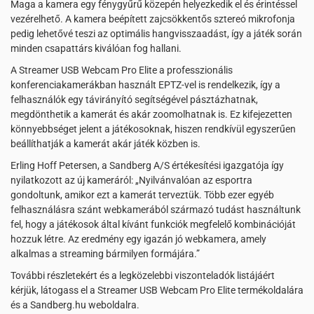
Maga a kamera egy fénygyűrű közepén helyezkedik el és érintéssel
vezérelhető. A kamera beépített zajcsökkentős sztereó mikrofonja
pedig lehetővé teszi az optimális hangvisszaadást, így a játék során
minden csapattárs kiválóan fog hallani.
A Streamer USB Webcam Pro Elite a professzionális
konferenciakamerákban használt EPTZ-vel is rendelkezik, így a
felhasználók egy távirányító segítségével pásztázhatnak,
megdönthetik a kamerát és akár zoomolhatnak is. Ez kifejezetten
könnyebbséget jelent a játékosoknak, hiszen rendkívül egyszerűen
beállíthatják a kamerát akár játék közben is.
Erling Hoff Petersen, a Sandberg A/S értékesítési igazgatója így
nyilatkozott az új kameráról: „Nyilvánvalóan az esportra
gondoltunk, amikor ezt a kamerát terveztük. Több ezer egyéb
felhasználásra szánt webkamerából származó tudást használtunk
fel, hogy a játékosok által kívánt funkciók megfelelő kombinációját
hozzuk létre. Az eredmény egy igazán jó webkamera, amely
alkalmas a streaming bármilyen formájára.”
További részletekért és a legközelebbi viszonteladók listájáért
kérjük, látogass el a Streamer USB Webcam Pro Elite termékoldalára
és a Sandberg.hu weboldalra.