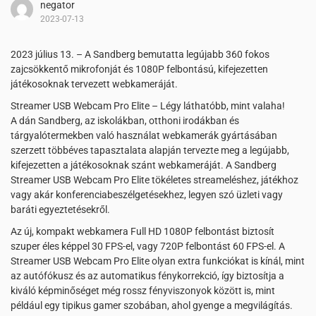
negator
2023-07-13
2023 július 13. – A Sandberg bemutatta legújabb 360 fokos
zajcsökkentő mikrofonját és 1080P felbontású, kifejezetten
játékosoknak tervezett webkameráját.
Streamer USB Webcam Pro Elite – Légy láthatóbb, mint valaha!
A dán Sandberg, az iskolákban, otthoni irodákban és
tárgyalótermekben való használat webkamerák gyártásában
szerzett többéves tapasztalata alapján tervezte meg a legújabb,
kifejezetten a játékosoknak szánt webkameráját. A Sandberg
Streamer USB Webcam Pro Elite tökéletes streameléshez, játékhoz
vagy akár konferenciabeszélgetésekhez, legyen szó üzleti vagy
baráti egyeztetésekről.
Az új, kompakt webkamera Full HD 1080P felbontást biztosít
szuper éles képpel 30 FPS-el, vagy 720P felbontást 60 FPS-el. A
Streamer USB Webcam Pro Elite olyan extra funkciókat is kínál, mint
az autófókusz és az automatikus fénykorrekció, így biztosítja a
kiváló képminőséget még rossz fényviszonyok között is, mint
például egy tipikus gamer szobában, ahol gyenge a megvilágítás.