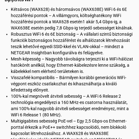
Kétsávos (WAX628) és háromsávos (WAX638E) WiFi 6 és 6E
hozzáférési pontok – A villámgyors, költséghatékony WiFi
hozzáférési pontok a WAX628 esetén1 akár 5,4 Gbps-ig, a
WAX638E esetén pedig 7,8 Gbps-ig terjedő sebességet kínálnak.
Robusztus WiFi 6 és 6E biztonság – A vállalati szintű biztonsági
funkciók biztonságos hozzáférést és alhálózatok létrehozását
teszik lehetővé egyedi SSID-kkel és VLAN-okkal – mindezt a
NETGEAR Insightban konfigurálva és felügyelve.
Mesh-képesség – Nagyobb távolságra terjeszti ki a WiFi-hálózat
hatókörét anélkül, hogy Ethernet-kábelezésre lenne szükség, a
kábelekkel nem elérhető területeken is.
Visszafelé kompatibilis – Bármilyen korábbi generációs WiFi-
végpont eszköz csatlakozhat és kihasználhatja a kiváló
lefedettség előnyeit.
100%-kal megnövelt átviteli sebesség – A WiFi 6 Release 2
technológia engedélyezi a 160 MHz-es csatorna használatát,
ami 100%-kal nagyobb átviteli sebességet eredményez, mint a
WiFi 6 Release 1 (80 MHz).
Multigigabites sebesség PoE-vel – Egy 2,5 Gbps-os Ethernet-
porttal érkezik a PoE++ switchhez kapcsolódó, nem blokkoló
kapcsolat létrehozásához. A WAX628 és WAX638E