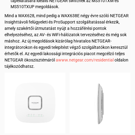
tápellátására ideális NETGEAR switchek az MS510TXM és
MS510TXUP megoldások.
Mind a WAX628, mind pedig a WAX638E négy évre szóló NETGEAR
Insighttávoli felügyeleti és ProSupport szolgáltatással érkezik,
amely szakértői útmutatást nyújt a hozzáférési pontok
elhelyezéséhez, az AV- és WiFi-hálózatok tervezéséhez és még sok
máshoz. Az új megoldások kizárólag hivatalos NETGEAR-
integrátorokon és egyedi telepítést végző szolgáltatókon keresztül
érhetők el. Az egyedi lakossági integrációs piacot megcélzó teljes
NETGEAR ökoszisztémáról
awww.netgear.com/residential
oldalon
tájékozódhatsz.