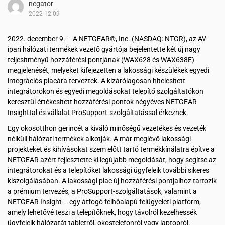
negator
2022-12-09
2022. december 9. – A NETGEAR®, Inc. (NASDAQ: NTGR), az AV-
ipari hálózati termékek vezető gyártója bejelentette két új nagy
teljesítményű hozzáférési pontjának (WAX628 és WAX638E)
megjelenését, melyeket kifejezetten a lakossági készülékek egyedi
integrációs piacára terveztek. A kizárólagosan hitelesített
integrátorokon és egyedi megoldásokat telepítő szolgáltatókon
keresztül értékesített hozzáférési pontok négyéves NETGEAR
Insighttal és vállalat ProSupport-szolgáltatással érkeznek.
Egy okosotthon gerincét a kiváló minőségű vezetékes és vezeték
nélküli hálózati termékek alkotják. A már meglévő lakossági
projekteket és kihívásokat szem előtt tartó termékkínálatra építve a
NETGEAR azért fejlesztette ki legújabb megoldását, hogy segítse az
integrátorokat és a telepítőket lakossági ügyfeleik további sikeres
kiszolgálásában. A lakossági piac új hozzáférési pontjaihoz tartozik
a prémium tervezés, a ProSupport-szolgáltatások, valamint a
NETGEAR Insight – egy átfogó felhőalapú felügyeleti platform,
amely lehetővé teszi a telepítőknek, hogy távolról kezelhessék
ügyfeleik hálózatát tabletről, okostelefonról vagy laptopról.