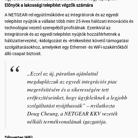
Előnyök a lakossági telepítést végzők számára
A NETGEAR-rel együttműködve az integrátorok és az egyedi
telepítést nyújtók a vállalat több mint 25 éves hálózati innovációs és
technológiai vezető szerepéből profitálnak. Ezenkívül az
integrátorok és az egyedi telepítést nyújtók hozzáférhetnek a
hálózattervezést, -kidolgozást és -értékesítést követő támogatási
szolgáltatásokhoz, amelyeket egy Ethernet- és WiFi-szakértőkből
álló csapat biztosít.
„Ezzel az új, páratlan ajánlattal
megduplázzuk az egyedi integrációs piac
megerősítésére és a sikerességére tett
erőfeszítéseinket, hogy ügyfeleiknek a legjobb
szolgáltatást nyújthassák” – nyilatkozta
Doug Cheung, a NETGEAR KKV vezeték
nélküli termékvonalának igazgatója.
Díjnyertes WiFi