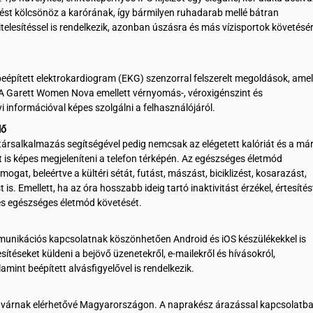
nést kölcsönöz a karórának, így bármilyen ruhadarab mellé bátran
telesítéssel is rendelkezik, azonban úszásra és más vízisportok követésé
beépített elektrokardiogram (EKG) szenzorral felszerelt megoldások, ame
 A Garett Women Nova emellett vérnyomás-, véroxigénszint és
yi információval képes szolgálni a felhasználójáról.
lő
társalkalmazás segítségével pedig nemcsak az elégetett kalóriát és a má
is képes megjeleníteni a telefon térképén. Az egészséges életmód
at, beleértve a kültéri sétát, futást, mászást, biciklizést, kosarazást,
s. Emellett, ha az óra hosszabb ideig tartó inaktivitást érzékel, értesítés
v és egészséges életmód követését.
munikációs kapcsolatnak köszönhetően Android és iOS készülékekkel is
ítéseket küldeni a bejövő üzenetekről, e-mailekről és hívásokról,
amint beépített alvásfigyelővel is rendelkezik.
 várnak elérhetővé Magyarországon. A naprakész árazással kapcsolatba