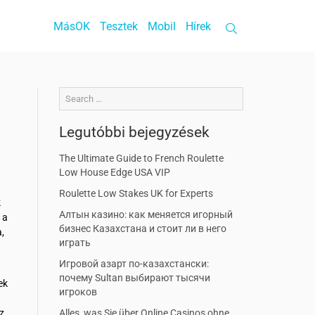
MásOK
Tesztek
Mobil
Hírek
Legutóbbi bejegyzések
The Ultimate Guide to French Roulette
Low House Edge USA VIP
Roulette Low Stakes UK for Experts
k
Алтын казино: как меняется игорный
 a
бизнес Казахстана и стоит ли в него
,
играть
Игровой азарт по-казахстански:
почему Sultan выбирают тысячи
ek
игроков
z
Alles, was Sie über Online Casinos ohne