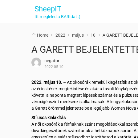
SheepIT
Itt megleled a BARIdat :)
Home
2022
május
10
A GARETT BEJEL
A GARETT BEJELENTET
negator
2022-05-10
2022. május 10.
– Az okosórák remekül kiegészítik az o
az értesítések megtekintése és akár a távoli fényképez
követni a naponta megtett lépések számát és a pulzuss
véroxigénszint mérésére is alkalmasak. A lengyel okosó
a Garett örömmel jelentette be a legújabb Women Nova 
Stílusos kialakítás
A női okosórák a férfiaknak szánt megoldásokkal szemben
divatkiegészítőnek számítanak a hétköznapok során. A fek
egyszerűen a saját stílusodhoz igazíthatod a karórát. Az