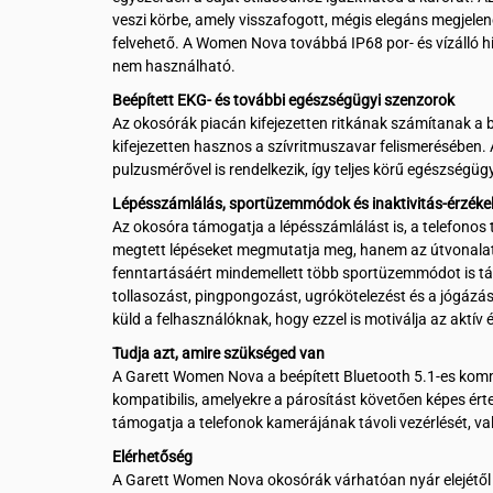
veszi körbe, amely visszafogott, mégis elegáns megjele
felvehető. A Women Nova továbbá IP68 por- és vízálló hi
nem használható.
Beépített EKG- és további egészségügyi szenzorok
Az okosórák piacán kifejezetten ritkának számítanak a 
kifejezetten hasznos a szívritmuszavar felismerésében.
pulzusmérővel is rendelkezik, így teljes körű egészségüg
Lépésszámlálás, sportüzemmódok és inaktivitás-érzéke
Az okosóra támogatja a lépésszámlálást is, a telefonos 
megtett lépéseket megmutatja meg, hanem az útvonalat 
fenntartásáért mindemellett több sportüzemmódot is támog
tollasozást, pingpongozást, ugrókötelezést és a jógázást i
küld a felhasználóknak, hogy ezzel is motiválja az aktí
Tudja azt, amire szükséged van
A Garett Women Nova a beépített Bluetooth 5.1-es kom
kompatibilis, amelyekre a párosítást követően képes értes
támogatja a telefonok kamerájának távoli vezérlését, val
Elérhetőség
A Garett Women Nova okosórák várhatóan nyár elejétől