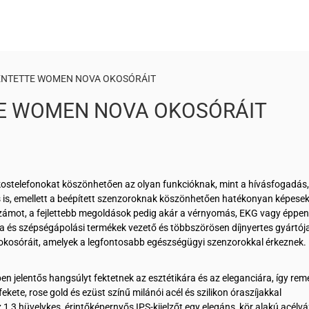
ENTETTE WOMEN NOVA OKOSÓRÁIT
TE WOMEN NOVA OKOSÓRÁIT
kostelefonokat köszönhetően az olyan funkcióknak, mint a hívásfogadás,
és is, emellett a beépített szenzoroknak köszönhetően hatékonyan képese
zámot, a fejlettebb megoldások pedig akár a vérnyomás, EKG vagy éppen
ra és szépségápolási termékek vezető és többszörösen díjnyertes gyártója
okosóráit, amelyek a legfontosabb egészségügyi szenzorokkal érkeznek.
 jelentős hangsúlyt fektetnek az esztétikára és az eleganciára, így rem
ete, rose gold és ezüst színű milánói acél és szilikon óraszíjakkal
 1,3 hüvelykes, érintőképernyős IPS-kijelzőt egy elegáns, kör alakú acélvá