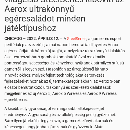
Aerox ultrakönnyű
egércsaládot minden
játéktípushoz
CHICAGO – 2022. ÁPRILIS 12.
– A
SteelSeries
, a gamer- és esport
perifériák piacvezetője, a mai napon bemutatta díjnyertes Aerox
egércsaládjának három új tagját, amelyek az ultrakönnyű kialakítás
és a testreszabható gombok kombinációjával maximális
pontosságot, sebességet és kényelmet nyújtanak bármilyen stílusú
gamerről is legyen szó. Hasonlóan az űrrepülésnél látható
innovációkhoz, melyek fejlett technológiákat és tervezési
fejlesztéseket hoznak az új termékkategóriákban, az Aerox 3-ban
először bemutatkozó ultrakönnyű és szerkezeti kialakítások
megjelennek az új Aerox 5, Aerox 5 Wireless és Aerox 9 Wireless
egerekben is.
A kisebb súly gyorsaságot és magasabb állóképességet
eredményez. A gyorsaság és az állóképesség pedig győzelmet.
Bármilyen játékról is legyen szó, a gamerek előnyt akarnak és
képességet, hogy jobban játszanak és győzzenek. Akár