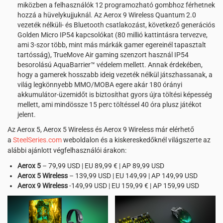
miközben a felhasználók 12 programozható gombhoz férhetnek
hozzá a hüvelykujjuknál. Az Aerox 9 Wireless Quantum 2.0
vezeték nélküli- és Bluetooth csatlakozást, következő generációs
Golden Micro IP54 kapcsolókat (80 millió kattintásra tervezve,
ami 3-szor több, mint más márkák gamer egereinél tapasztalt
tartósság), TrueMove Air gaming szenzort használ IP54
besorolású AquaBarrier™ védelem mellett. Annak érdekében,
hogy a gamerek hosszabb ideig vezeték nélkül játszhassanak, a
világ legkönnyebb MMO/MOBA egere akár 180 órányi
akkumulátor-üzemidőt is biztosíthat gyors újra töltési képesség
mellett, ami mindössze 15 perc töltéssel 40 óra plusz játékot
jelent.
Az Aerox 5, Aerox 5 Wireless és Aerox 9 Wireless már elérhető
a
SteelSeries.com
weboldalon és a kiskereskedőknél világszerte az
alábbi ajánlott végfelhasználói árakon:
Aerox 5
– 79,99 USD | EU 89,99 € | AP 89,99 USD
Aerox 5 Wireless
– 139,99 USD | EU 149,99 | AP 149,99 USD
Aerox 9 Wireless
-149,99 USD | EU 159,99 € | AP 159,99 USD