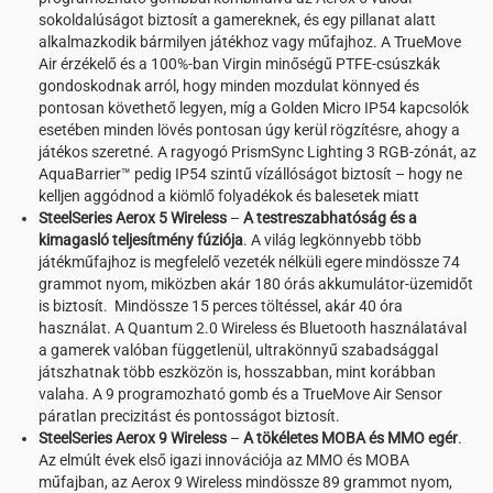
sokoldalúságot biztosít a gamereknek, és egy pillanat alatt
alkalmazkodik bármilyen játékhoz vagy műfajhoz. A TrueMove
Air érzékelő és a 100%-ban Virgin minőségű PTFE-csúszkák
gondoskodnak arról, hogy minden mozdulat könnyed és
pontosan követhető legyen, míg a Golden Micro IP54 kapcsolók
esetében minden lövés pontosan úgy kerül rögzítésre, ahogy a
játékos szeretné. A ragyogó PrismSync Lighting 3 RGB-zónát, az
AquaBarrier™ pedig IP54 szintű vízállóságot biztosít – hogy ne
kelljen aggódnod a kiömlő folyadékok és balesetek miatt
SteelSeries Aerox 5 Wireless
–
A testreszabhatóság és a
kimagasló teljesítmény fúziója
. A világ legkönnyebb több
játékműfajhoz is megfelelő vezeték nélküli egere mindössze 74
grammot nyom, miközben akár 180 órás akkumulátor-üzemidőt
is biztosít. Mindössze 15 perces töltéssel, akár 40 óra
használat. A Quantum 2.0 Wireless és Bluetooth használatával
a gamerek valóban függetlenül, ultrakönnyű szabadsággal
játszhatnak több eszközön is, hosszabban, mint korábban
valaha. A 9 programozható gomb és a TrueMove Air Sensor
páratlan precizitást és pontosságot biztosít.
SteelSeries Aerox 9 Wireless
–
A tökéletes MOBA és MMO egér
.
Az elmúlt évek első igazi innovációja az MMO és MOBA
műfajban, az Aerox 9 Wireless mindössze 89 grammot nyom,