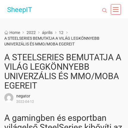
SheepIT
Home
2022
április
12
A STEELSERIES BEMUTATJA A VILÁG LEGKÖNNYEBB
UNIVERZÁLIS ÉS MMO/MOBA EGEREIT
A STEELSERIES BEMUTATJA A
VILÁG LEGKÖNNYEBB
UNIVERZÁLIS ÉS MMO/MOBA
EGEREIT
negator
2022-04-12
A gamingben és esportban
világelső SteelSeries kibővíti az