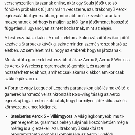
versenyszerűen játszanak online, akár egy Souls-játék utolsó
főnökén próbálnak túljutni már 17-edszerre, az ultrakönnyű Aerox
egércsaláddal gyorsabban, pontosabban és kevésbé fáradtan
mozoghatnak, bárhogy is múljon az idő, így a játékmenet hosszától
függetlenül, ugyanolyan szintet hozhatnak, mint az elején.
A testreszabás a kulcs. A mobiltelefon alkalmazásaitól és ikonjaitól
kezdve a Starbucks kávékig, szinte minden személyre szabható az
életben. Az sem lehet más, hogy az emberek hogyan játszanak.
Mostantól a gamerek testreszabhatják az Aerox 5, Aerox 5 Wireless
és Aerox 9 Wireless programozható gombjait, és azonnal
hozzáférhetnek ahhoz, amihez csak akarnak, akkor, amikor csak
szükségük van rá.
A Fortnite vagy League of Legends parancsikonjaitól és makróitól a
gamerek harcmezőivel szinkronizált RGB-világításáig az Aerox
egerek új tagjai testreszabhatók, hogy bármilyen játékstílusnak és
környezetnek megfeleljenek.
SteelSeries Aerox 5
–
Villámgyors
. A világ legkönnyebb, multi-
genre egerét 66 grammos pehelysúlyának köszönhetően még a
mérleg is alig érzékeli. Az ultrakönnyű kialakítást 9
programozható gombbal kombinálva az Aerox 5 valódi