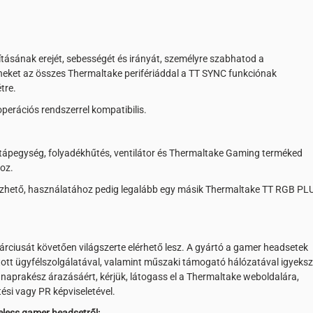
tásának erejét, sebességét és irányát, személyre szabhatod a
neket az összes Thermaltake perifériáddal a TT SYNC funkciónak
tre.
erációs rendszerrel kompatibilis.
tápegység, folyadékhűtés, ventilátor és Thermaltake Gaming terméked
oz.
yezhető, használatához pedig legalább egy másik Thermaltake TT RGB PL
ciusát követően világszerte elérhető lesz. A gyártó a gamer headsetek
tott ügyfélszolgálatával, valamint műszaki támogató hálózatával igyeksz
 naprakész árazásáért, kérjük, látogass el a Thermaltake weboldalára,
tési vagy PR képviseletével.