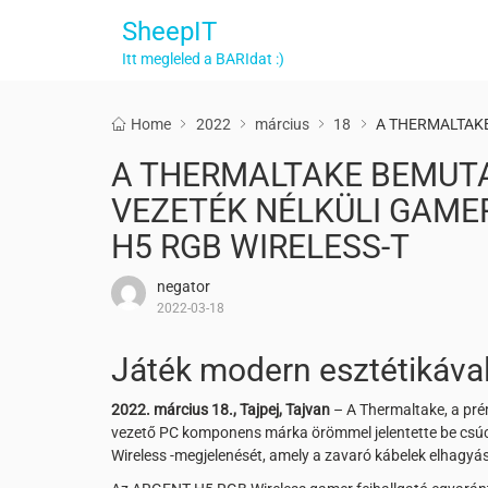
SheepIT
Itt megleled a BARIdat :)
Home
2022
március
18
A THERMALTAKE
A THERMALTAKE BEMUT
VEZETÉK NÉLKÜLI GAME
H5 RGB WIRELESS-T
negator
2022-03-18
Játék modern esztétikáva
2022. március 18., Tajpej, Tajvan
– A Thermaltake, a pré
vezető PC komponens márka örömmel jelentette be csúc
Wireless -megjelenését, amely a zavaró kábelek elhagyása