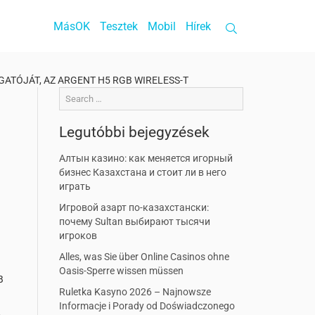
MásOK
Tesztek
Mobil
Hírek
ATÓJÁT, AZ ARGENT H5 RGB WIRELESS-T
Legutóbbi bejegyzések
Алтын казино: как меняется игорный
бизнес Казахстана и стоит ли в него
играть
Игровой азарт по-казахстански:
почему Sultan выбирают тысячи
игроков
Alles, was Sie über Online Casinos ohne
Oasis-Sperre wissen müssen
B
Ruletka Kasyno 2026 – Najnowsze
Informacje i Porady od Doświadczonego