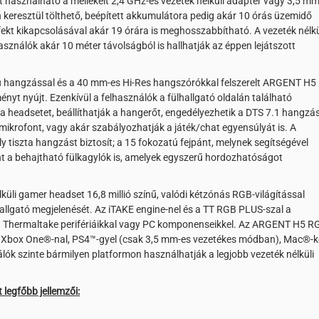
használható a mellékelt 2,4 GHz-es vezeték nélküli adapter vagy 3,5 mm
n keresztül tölthető, beépített akkumulátora pedig akár 10 órás üzemidő
ffekt kikapcsolásával akár 19 órára is meghosszabbítható. A vezeték nélkü
sználók akár 10 méter távolságból is hallhatják az éppen lejátszott
 hangzással és a 40 mm-es Hi-Res hangszórókkal felszerelt ARGENT H5
nyt nyújt. Ezenkívül a felhasználók a fülhallgató oldalán található
 headsetet, beállíthatják a hangerőt, engedélyezhetik a DTS 7.1 hangzás
 mikrofont, vagy akár szabályozhatják a játék/chat egyensúlyát is. A
y tiszta hangzást biztosít; a 15 fokozatú fejpánt, melynek segítségével
int a behajtható fülkagylók is, amelyek egyszerű hordozhatóságot
üli gamer headset 16,8 millió színű, valódi kétzónás RGB-világítással
ejhallgató megjelenését. Az iTAKE engine-nel és a TT RGB PLUS-szal a
t a Thermaltake perifériáikkal vagy PC komponenseikkel. Az ARGENT H5 R
el, Xbox One®-nal, PS4™-gyel (csak 3,5 mm-es vezetékes módban), Mac®-ke
álók szinte bármilyen platformon használhatják a legjobb vezeték nélküli
egfőbb jellemzői: