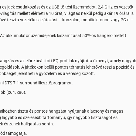
m-es jack csatlakozást és az USB töltési üzemmódot. 2,4 GHz-es vezeték
ágítás mellett elérheti a 10 órát, világítás nélkül pedig akár 19 órára is
é teszi a vezetékes lejátszást – konzolon, mobiltelefonon vagy PC-n –
. Az akkumulátor üzemidejének kiszámítását 50%-os hangerő mellett
gzás és az előre beállított EQ-profilok nyújtotta élményt, amely nagyo
goldások. A játékokon belüli pontos térhatás lehetővé teszi a pozíció és 
önbséget jelentheti a győzelem és a vereség között.
teni DTS 7.1 surround illesztőprogramot.
bb (x64, x86).
 miközben tiszta és pontos hangzást nyújtanak alacsony és magas
g lágyabb és szélesebb tartományú, így nagyobb tisztaságot és
mek és zenék hallgatása során.
mód támogatja.