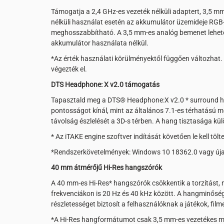
Támogatja a 2,4 GHz-es vezeték nélküli adaptert, 3,5 m
nélküli használat esetén az akkumulátor üzemideje RGB-vil
meghosszabbítható. A 3,5 mm-es analóg bemenet lehetőv
akkumulátor használata nélkül.
*Az érték használati körülményektől függően változhat
végezték el.
DTS Headphone: X v2.0 támogatás
Tapasztald meg a DTS® Headphone:X v2.0 * surround han
pontosságot kínál, mint az általános 7.1-es térhatású me
távolság észlelését a 3D-s térben. A hang tisztasága kül
* Az iTAKE engine szoftver indítását követően le kell töl
*Rendszerkövetelmények: Windows 10 18362.0 vagy úja
40 mm átmérőjű Hi-Res hangszórók
A 40 mm-es Hi-Res* hangszórók csökkentik a torzítást,
frekvenciákon is 20 Hz és 40 kHz között. A hangminősé
részletességet biztosít a felhasználóknak a játékok, fil
*A Hi-Res hangformátumot csak 3,5 mm-es vezetékes 