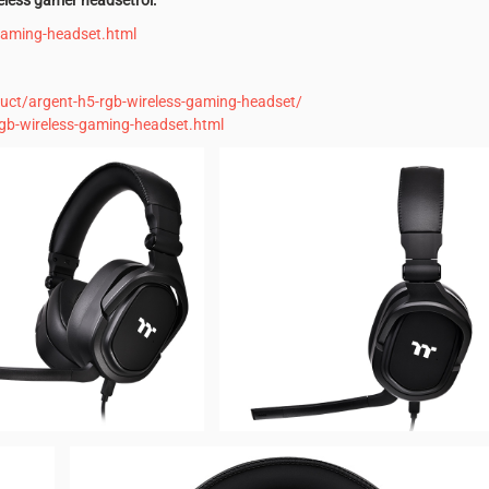
less gamer headsetről:
gaming-headset.html
ct/argent-h5-rgb-wireless-gaming-headset/
rgb-wireless-gaming-headset.html