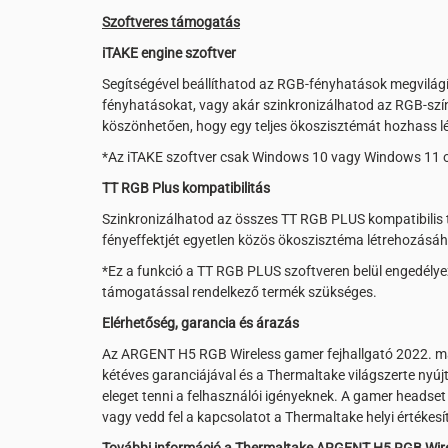
Szoftveres támogatás
iTAKE engine szoftver
Segítségével beállíthatod az RGB-fényhatások megvilágí
fényhatásokat, vagy akár szinkronizálhatod az RGB-szí
köszönhetően, hogy egy teljes ökoszisztémát hozhass lé
*Az iTAKE szoftver csak Windows 10 vagy Windows 11 op
TT RGB Plus kompatibilitás
Szinkronizálhatod az összes TT RGB PLUS kompatibilis 
fényeffektjét egyetlen közös ökoszisztéma létrehozásáh
*Ez a funkció a TT RGB PLUS szoftveren belül engedél
támogatással rendelkező termék szükséges.
Elérhetőség, garancia és árazás
Az ARGENT H5 RGB Wireless gamer fejhallgató 2022. már
kétéves garanciájával és a Thermaltake világszerte nyúj
eleget tenni a felhasználói igényeknek. A gamer headset
vagy vedd fel a kapcsolatot a Thermaltake helyi értékesí