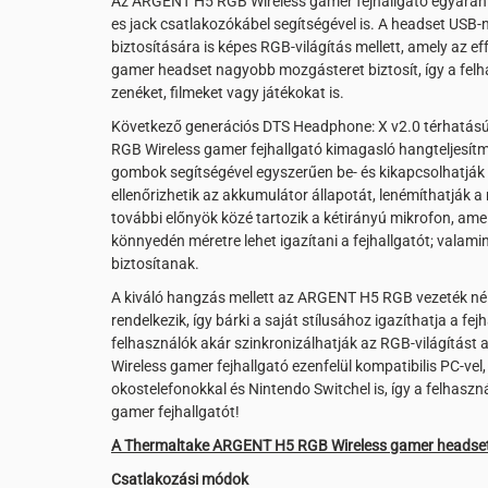
Az ARGENT H5 RGB Wireless gamer fejhallgató egyaránt 
es jack csatlakozókábel segítségével is. A headset USB-
biztosítására is képes RGB-világítás mellett, amely az e
gamer headset nagyobb mozgásteret biztosít, így a felha
zenéket, filmeket vagy játékokat is.
Következő generációs DTS Headphone: X v2.0 térhatású
RGB Wireless gamer fejhallgató kimagasló hangteljesítmé
gombok segítségével egyszerűen be- és kikapcsolhatják a
ellenőrizhetik az akkumulátor állapotát, lenémíthatják a
további előnyök közé tartozik a kétirányú mikrofon, amel
könnyedén méretre lehet igazítani a fejhallgatót; valam
biztosítanak.
A kiváló hangzás mellett az ARGENT H5 RGB vezeték nélk
rendelkezik, így bárki a saját stílusához igazíthatja a f
felhasználók akár szinkronizálhatják az RGB-világítás
Wireless gamer fejhallgató ezenfelül kompatibilis PC-v
okostelefonokkal és Nintendo Switchel is, így a felhaszn
gamer fejhallgatót!
A Thermaltake ARGENT H5 RGB Wireless gamer headset l
Csatlakozási módok