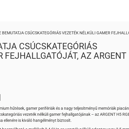
 BEMUTATJA CSÚCSKATEGÓRIÁS VEZETÉK NÉLKÜLI GAMER FEJHALLG
ATJA CSÚCSKATEGÓRIÁS
R FEJHALLGATÓJÁT, AZ ARGENT
l
mium hűtések, gamer perifériák és a nagy teljesítményű memóriák piacán
skategóriás vezeték nélküli gamer fejhallgatójának – az ARGENT H5 RG
 ellenére is kiváló hangélményt biztosít.