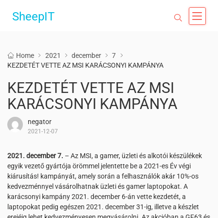
SheepIT
Home
2021
december
7
KEZDETÉT VETTE AZ MSI KARÁCSONYI KAMPÁNYA
KEZDETÉT VETTE AZ MSI
KARÁCSONYI KAMPÁNYA
negator
2021-12-07
2021. december 7.
– Az MSI, a gamer, üzleti és alkotói készülékek
egyik vezető gyártója örömmel jelentette be a 2021-es Év végi
kiárusítás! kampányát, amely során a felhasználók akár 10%-os
kedvezménnyel vásárolhatnak üzleti és gamer laptopokat. A
karácsonyi kampány 2021. december 6-án vette kezdetét, a
laptopokat pedig egészen 2021. december 31-ig, illetve a készlet
erejéig lehet kedvezményesen megvásárolni. Az akcióban a GF63 és