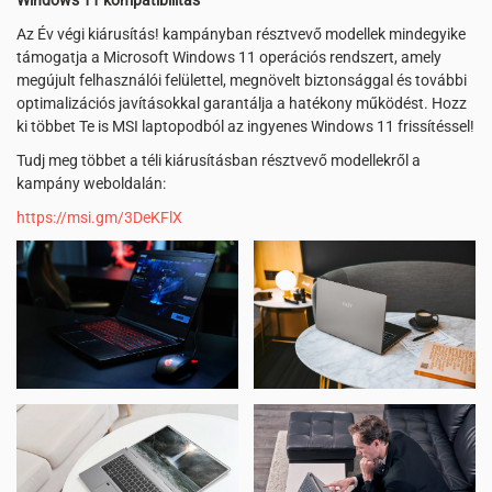
Windows 11 kompatibilitás
Az Év végi kiárusítás! kampányban résztvevő modellek mindegyike
támogatja a Microsoft Windows 11 operációs rendszert, amely
megújult felhasználói felülettel, megnövelt biztonsággal és további
optimalizációs javításokkal garantálja a hatékony működést. Hozz
ki többet Te is MSI laptopodból az ingyenes Windows 11 frissítéssel!
Tudj meg többet a téli kiárusításban résztvevő modellekről a
kampány weboldalán:
https://msi.gm/3DeKFlX