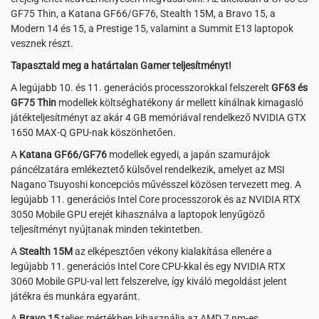
GF75 Thin, a Katana GF66/GF76, Stealth 15M, a Bravo 15, a
Modern 14 és 15, a Prestige 15, valamint a Summit E13 laptopok
vesznek részt.
Tapasztald meg a határtalan Gamer teljesítményt!
A legújabb 10. és 11. generációs processzorokkal felszerelt
GF63 és
GF75 Thin
modellek költséghatékony ár mellett kínálnak kimagasló
játékteljesítményt az akár 4 GB memóriával rendelkező NVIDIA GTX
1650 MAX-Q GPU-nak köszönhetően.
A
Katana GF66/GF76
modellek egyedi, a japán szamurájok
páncélzatára emlékeztető külsővel rendelkezik, amelyet az MSI
Nagano Tsuyoshi koncepciós művésszel közösen tervezett meg. A
legújabb 11. generációs Intel Core processzorok és az NVIDIA RTX
3050 Mobile GPU erejét kihasználva a laptopok lenyűgöző
teljesítményt nyújtanak minden tekintetben.
A
Stealth 15M
az elképesztően vékony kialakítása ellenére a
legújabb 11. generációs Intel Core CPU-kkal és egy NVIDIA RTX
3060 Mobile GPU-val lett felszerelve, így kiváló megoldást jelent
játékra és munkára egyaránt.
A
Bravo 15
teljes mértékben kihasználja az AMD 7 nm-es