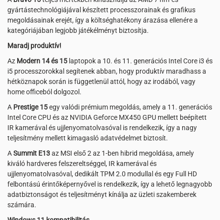
gyártástechnológiájával készített processzorainak és grafikus
megoldásainak erejét, így a költséghatékony árazása ellenére a
kategóriájában legjobb játékélményt biztosítja.
Maradj produktív!
Az
Modern 14 és 15
laptopok a 10. és 11. generációs Intel Core i3 és
i5 processzorokkal segítenek abban, hogy produktív maradhass a
hétköznapok során is függetlenül attól, hogy az irodából, vagy
home officeból dolgozol.
A
Prestige 15
egy valódi prémium megoldás, amely a 11. generációs
Intel Core CPU és az NVIDIA Geforce MX450 GPU mellett beépített
IR kamerával és ujjlenyomatolvasóval is rendelkezik, így a nagy
teljesítmény mellett kimagasló adatvédelmet biztosít.
A
Summit E13
az MSI első 2 az 1-ben hibrid megoldása, amely
kiváló hardveres felszereltséggel, IR kamerával és
ujjlenyomatolvasóval, dedikált TPM 2.0 modullal és egy Full HD
felbontású érintőképernyővel is rendelkezik, így a lehető legnagyobb
adatbiztonságot és teljesítményt kínálja az üzleti szakemberek
számára.