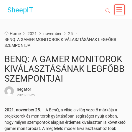
SheepIT
Home
2021
november
25
BENQ: A GAMER MONITOROK KIVÁLASZTÁSÁNAK LEGFŐBB
SZEMPONTJAI
BENQ: A GAMER MONITOROK
KIVÁLASZTÁSÁNAK LEGFŐBB
SZEMPONTJAI
negator
2021-11-25
2021. november 25.
– A BenQ, a világ a világ vezető márkája a
projektorok és monitorok gyártásában segítséget nyújt abban,
hogy milyen szempontok alapján érdemes kiválasztani a követkető
gamer monitorodat. A megfelelő modell kiválasztásához több