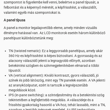
szempontot is figyelembe kell venni, beleértve a panel típusát, a
felbontást és a képernyő méretét, a képfrissítést, a válaszidőt,
valamint egyéb más szempontokat is.
A panel típusa
A panel a monitor legalapvetőbb eleme, amely minden vizuális
élményre hatással van. Az LCD monitorok esetén három különböző
paneltípust különböztetünk meg:
TN (twisted nematic): Ez a leggyorsabb paneltípus, amely akár
360 Hz-es képfrissítést is képes biztosítani. A gyorsaság és az
alacsony válaszidő jelenti a legnagyobb előnyét, azonban
betekintési szögben és színmegjelenítésben elmarad a többi
típustól.
VA (vertical alignment): Kiváló kontraszt, gyors válaszidő, jó
színek és jobb látószög, mint egy TN panelek esetén. A VA jelenti
az aranyközéputat, ezért is tartozik a legnépszerűbb
megoldások közé.
IPS (in-pane switching): a színteljesítmény és a betekintési szög
tekintetében a legfejlettebb megoldás. A válaszideje és a
frissítési gyakoriság hasonló a VA-hoz, tehát lassabb, mint a TN,
azonban a legtöbb igénynek megfelel. Az IPS technológia