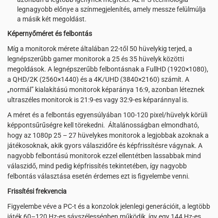
legnagyobb előnye a színmegjelenítés, amely messze felülmúlja
a másik két megoldást.
Képernyőméret és felbontás
Míg a monitorok mérete általában 22-től 50 hüvelykig terjed, a
legnépszerűbb gamer monitorok a 25 és 35 hüvelyk közötti
megoldások. A legnépszerűbb felbontásnak a FullHD (1920×1080),
a QHD/2K (2560×1440) és a 4K/UHD (3840×2160) számít. A
„normál” kialakítású monitorok képaránya 16:9, azonban léteznek
ultraszéles monitorok is 21:9-es vagy 32:9-es képaránnyal is.
A méret és a felbontás egyensúlyában 100-120 pixel/hüvelyk körüli
képpontsűrűségre kell törekedni. Általánosságban elmondható,
hogy az 1080p 25 – 27 hüvelykes monitorok a legjobbak azoknak a
játékosoknak, akik gyors válaszidőre és képfrissítésre vágynak. A
nagyobb felbontású monitorok ezzel ellentétben lassabbak mind
válaszidő, mind pedig képfrissítés tekintetében, így nagyobb
felbontás választása esetén érdemes ezt is figyelembe venni.
Frissítési frekvencia
Figyelembe véve a PC-t és a konzolok jelenlegi generációit, a legtöbb
játék 60–120 Hz-es sávszélességben működik, így egy 144 Hz-es