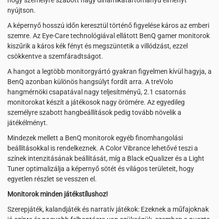
hogy személyre szabott nagy dinamikatartományú élményt
nyújtson.
A képernyő hosszú időn keresztül történő figyelése káros az emberi
szemre. Az Eye-Care technológiával ellátott BenQ gamer monitorok
kiszűrik a káros kék fényt és megszüntetik a villódzást, ezzel
csökkentve a szemfáradtságot.
A hangot a legtöbb monitorgyártó gyakran figyelmen kívül hagyja, a
BenQ azonban különös hangsúlyt fordít arra. A treVolo
hangmérnöki csapatával nagy teljesítményű, 2.1 csatornás
monitorokat készít a játékosok nagy örömére. Az egyedileg
személyre szabott hangbeállítások pedig tovább növelik a
játékélményt.
Mindezek mellett a BenQ monitorok egyéb finomhangolási
beállításokkal is rendelkeznek. A Color Vibrance lehetővé teszi a
színek intenzitásának beállítását, míg a Black eQualizer és a Light
Tuner optimalizálja a képernyő sötét és világos területeit, hogy
egyetlen részlet se vesszen el.
Monitorok minden játékstílushoz!
Szerepjáték, kalandjáték és narratív játékok: Ezeknek a műfajoknak