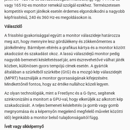
vagy 165 Hz-es monitor remekül szolgál ezekhez. Természetesen
kompetitív esport játékok esetén érdemes elgondolkodni a nagyobb
képfrissítésű, 240 és 360 Hz-es megoldásokon is.
Válaszidő
A frissítési gyakorisággal együtt a monitor válaszideje határozza
meg azt, hogy mennyire lesz gördülékeny és zökkenőmentes a
játékélmény. Bármilyen eltérés a grafikus kártya és a monitor között
akadozást és szakadást okoz. A lassú válaszidejű monitor pedig
nagyobb bemeneti késleltetéssel jár, ami észrevehetővé válhat játék
közben, különösen gyors tempójú címek esetén. A gyártók
általában a szürkéből szürkébe (GtG) és a mozgó kép válaszidejét
(MPRT) használják a monitor gyorsaságának kifejezésére.
Mindkettőnél fontos, hogy az értéke nullához közeli legyen.
Az olyan technológiák, mint a FreeSync és a G-Sync, segítenek
szinkronizálni a monitort a GPU-val, hogy elkerüljék az alkotott kép
szakadozását. A teljes bemeneti késleltetés (a gomb vagy gomb
megnyomása és a képernyőn megjelenő megfelelő művelet közötti
idő) leginkább a monitor belső tulajdonságaitól függ.
Ívelt vagy síkképernyő