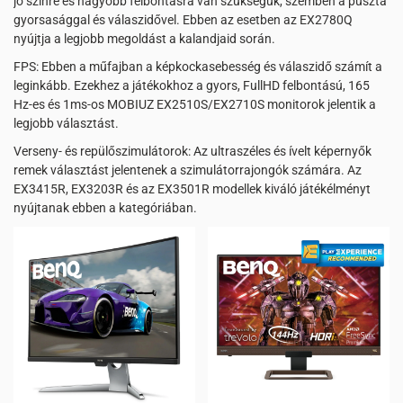
jó színre és nagyobb felbontásra van szükségük, szemben a puszta
gyorsasággal és válaszidővel. Ebben az esetben az EX2780Q
nyújtja a legjobb megoldást a kalandjaid során.
FPS: Ebben a műfajban a képkockasebesség és válaszidő számít a
leginkább. Ezekhez a játékokhoz a gyors, FullHD felbontású, 165
Hz-es és 1ms-os MOBIUZ EX2510S/EX2710S monitorok jelentik a
legjobb választást.
Verseny- és repülőszimulátorok: Az ultraszéles és ívelt képernyők
remek választást jelentenek a szimulátorrajongók számára. Az
EX3415R, EX3203R és az EX3501R modellek kiváló játékélményt
nyújtanak ebben a kategóriában.