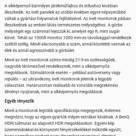
A síkképernyő bármilyen játékműfajhoz és stílushoz kiválóan
illeszkedik. Az ívelt panelek az utóbbi években egyre népszerűbbé
váltak a gyártási folyamatok fejlődésével. Az ívelt monitorok jobban
illeszkednek az emberi látás természetes mélységéhez. A görbe
mélységét egy számmal fejezzük ki, amelyet egy R, mint sugár
követ. Tehát az 1000R monitor 1000 mm-es távolsággal rendelkezik
széltől szélig. Minél alacsonyabb a szám, annál közelebb vannak az
élek és annál agresszívebb a görbület.
Mivel az ívelt monitorok szinte mindig 21:9-es szélességűek,
nagyobb látómezővel rendelkeznek, mint a síkképernyős
megoldások. Szimulátorok esetén – például autóverseny vagy
repülés – az ultravékony, ívelt monitorok jelentik a legjobb
választást. Határozottan reálisabb és vonzóbb megtekintési
élményt nyújtanak, mint a síkképernyős megoldások.
Egyéb tényezők
Mivel a monitorok legtöbb specifikációja megegyezik, érdemes
megnézni, hogy az egyes gyártók milyen extrákat kínálnak. A BenQ
HDRi túlmutat az alapvető HDR megoldásokon. Egyéni kép
üzemmódokkal és környezeti fényérzékelőkkel működik együtt,