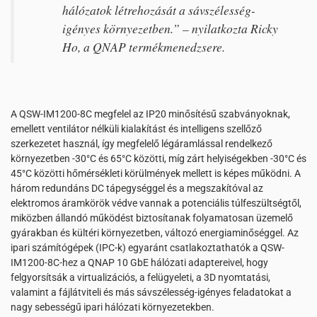
hálózatok létrehozását a sávszélesség-
igényes környezetben.” – nyilatkozta Ricky
Ho, a QNAP termékmenedzsere.
A QSW-IM1200-8C megfelel az IP20 minősítésű szabványoknak,
emellett ventilátor nélküli kialakítást és intelligens szellőző
szerkezetet használ, így megfelelő légáramlással rendelkező
környezetben -30°C és 65°C közötti, míg zárt helyiségekben -30°C és
45°C közötti hőmérsékleti körülmények mellett is képes működni. A
három redundáns DC tápegységgel és a megszakítóval az
elektromos áramkörök védve vannak a potenciális túlfeszültségtől,
miközben állandó működést biztosítanak folyamatosan üzemelő
gyárakban és kültéri környezetben, változó energiaminőséggel. Az
ipari számítógépek (IPC-k) egyaránt csatlakoztathatók a QSW-
IM1200-8C-hez a QNAP 10 GbE hálózati adaptereivel, hogy
felgyorsítsák a virtualizációs, a felügyeleti, a 3D nyomtatási,
valamint a fájlátviteli és más sávszélesség-igényes feladatokat a
nagy sebességű ipari hálózati környezetekben.