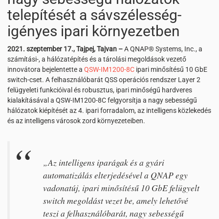
telepítését a sáv​​​​​​​​​​​​​​szélesség-
igényes ipari környezetben
2021. szeptember 17., Tajpej, Tajvan –
A QNAP® Systems, Inc., a
számítási-, a hálózatépítés és a tárolási megoldások vezető
innovátora bejelentette a
QSW-IM1200-8C
ipari minősítésű 10 GbE
switch-cset. A felhasználóbarát QSS operációs rendszer Layer 2
felügyeleti funkcióival és robusztus, ipari minőségű hardveres
kialakításával a QSW-IM1200-8C felgyorsítja a nagy sebességű
hálózatok kiépítését az 4. ipari forradalom, az intelligens közlekedés
és az intelligens városok zord környezeteiben.
„Az intelligens iparágak és a gyári
automatizálás elterjedésével a QNAP egy
vadonatúj, ipari minősítésű 10 GbE felügyelt
switch megoldást vezet be, amely lehetővé
teszi a felhasználóbarát, nagy sebességű