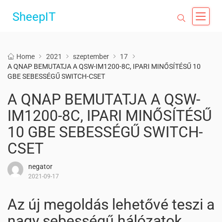
SheepIT
Home
2021
szeptember
17
A QNAP BEMUTATJA A QSW-IM1200-8C, IPARI MINŐSÍTÉSŰ 10
GBE SEBESSÉGŰ SWITCH-CSET
A QNAP BEMUTATJA A QSW-
IM1200-8C, IPARI MINŐSÍTÉSŰ
10 GBE SEBESSÉGŰ SWITCH-
CSET
negator
2021-09-17
Az új megoldás lehetővé teszi a
nagy sebességű hálózatok