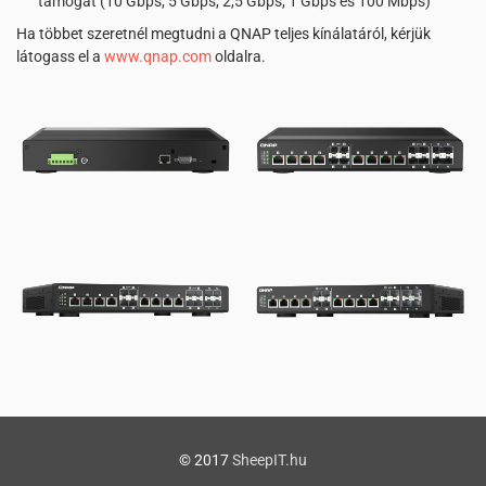
támogat (10 Gbps, 5 Gbps, 2,5 Gbps, 1 Gbps és 100 Mbps)
Ha többet szeretnél megtudni a QNAP teljes kínálatáról, kérjük
látogass el a
www.qnap.com
oldalra.
© 2017
SheepIT.hu