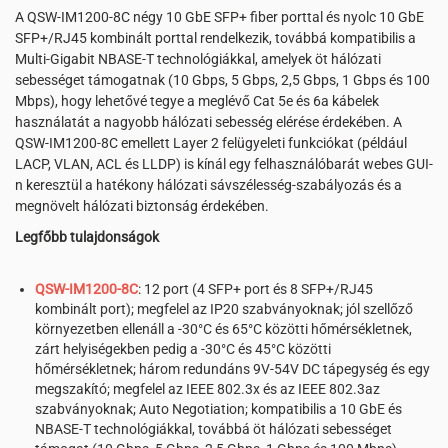
A QSW-IM1200-8C négy 10 GbE SFP+ fiber porttal és nyolc 10 GbE
SFP+/RJ45 kombinált porttal rendelkezik, továbbá kompatibilis a
Multi-Gigabit NBASE-T technológiákkal, amelyek öt hálózati
sebességet támogatnak (10 Gbps, 5 Gbps, 2,5 Gbps, 1 Gbps és 100
Mbps), hogy lehetővé tegye a meglévő Cat 5e és 6a kábelek
használatát a nagyobb hálózati sebesség elérése érdekében. A
QSW-IM1200-8C emellett Layer 2 felügyeleti funkciókat (például
LACP, VLAN, ACL és LLDP) is kínál egy felhasználóbarát webes GUI-
n keresztül a hatékony hálózati sávszélesség-szabályozás és a
megnövelt hálózati biztonság érdekében.
Legfőbb tulajdonságok
QSW-IM1200-8C
: 12 port (4 SFP+ port és 8 SFP+/RJ45
kombinált port); megfelel az IP20 szabványoknak; jól szellőző
környezetben ellenáll a -30°C és 65°C közötti hőmérsékletnek,
zárt helyiségekben pedig a -30°C és 45°C közötti
hőmérsékletnek; három redundáns 9V-54V DC tápegység és egy
megszakító; megfelel az IEEE 802.3x és az IEEE 802.3az
szabványoknak; Auto Negotiation; kompatibilis a 10 GbE és
NBASE-T technológiákkal, továbbá öt hálózati sebességet