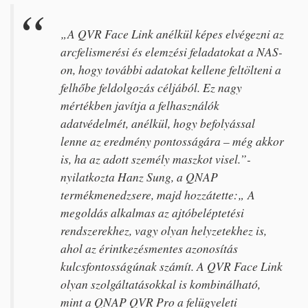
„A QVR Face Link anélkül képes elvégezni az
arcfelismerési és elemzési feladatokat a NAS-
on, hogy további adatokat kellene feltölteni a
felhőbe feldolgozás céljából. Ez nagy
mértékben javítja a felhasználók
adatvédelmét, anélkül, hogy befolyással
lenne az eredmény pontosságára – még akkor
is, ha az adott személy maszkot visel.”-
nyilatkozta Hanz Sung, a QNAP
termékmenedzsere, majd hozzátette:„ A
megoldás alkalmas az ajtóbeléptetési
rendszerekhez, vagy olyan helyzetekhez is,
ahol az érintkezésmentes azonosítás
kulcsfontosságúnak számít. A QVR Face Link
olyan szolgáltatásokkal is kombinálható,
mint a QNAP QVR Pro a felügyeleti