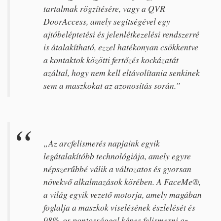
tartalmak rögzítésére, vagy a QVR
DoorAccess, amely segítségével egy
ajtóbeléptetési és jelenlétkezelési rendszerré
is átalakítható, ezzel hatékonyan csökkentve
a kontaktok közötti fertőzés kockázatát
azáltal, hogy nem kell eltávolítania senkinek
sem a maszkokat az azonosítás során.”
„Az arcfelismerés napjaink egyik
legátalakítóbb technológiája, amely egyre
népszerűbbé válik a változatos és gyorsan
növekvő alkalmazások körében. A FaceMe®,
a világ egyik vezető motorja, amely magában
foglalja a maszkok viselésének észlelését és
98%-os pontossággal képes felismerni az