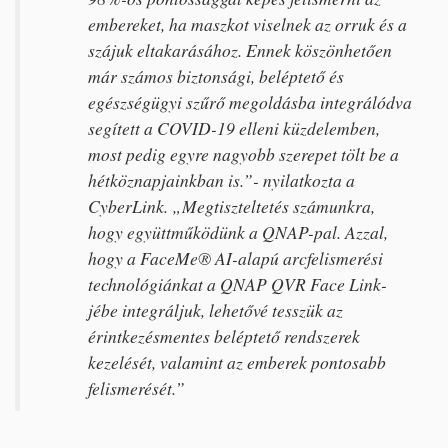
embereket, ha maszkot viselnek az orruk és a
szájuk eltakarásához. Ennek köszönhetően
már számos biztonsági, beléptető és
egészségügyi szűrő megoldásba integrálódva
segített a COVID-19 elleni küzdelemben,
most pedig egyre nagyobb szerepet tölt be a
hétköznapjainkban is.”- nyilatkozta a
CyberLink. „Megtiszteltetés számunkra,
hogy együttműködünk a QNAP-pal. Azzal,
hogy a FaceMe® AI-alapú arcfelismerési
technológiánkat a QNAP QVR Face Link-
jébe integráljuk, lehetővé tesszük az
érintkezésmentes beléptető rendszerek
kezelését, valamint az emberek pontosabb
felismerését.”