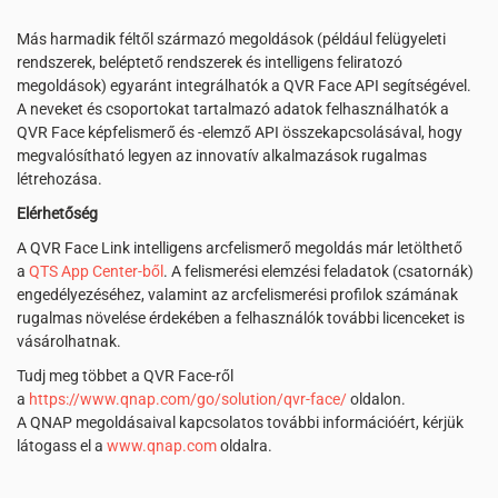
Más harmadik féltől származó megoldások (például felügyeleti
rendszerek, beléptető rendszerek és intelligens feliratozó
megoldások) egyaránt integrálhatók a QVR Face API segítségével.
A neveket és csoportokat tartalmazó adatok felhasználhatók a
QVR Face képfelismerő és -elemző API összekapcsolásával, hogy
megvalósítható legyen az innovatív alkalmazások rugalmas
létrehozása.
Elérhetőség
A QVR Face Link intelligens arcfelismerő megoldás már letölthető
a
QTS App Center-ből
. A felismerési elemzési feladatok (csatornák)
engedélyezéséhez, valamint az arcfelismerési profilok számának
rugalmas növelése érdekében a felhasználók további licenceket is
vásárolhatnak.
Tudj meg többet a QVR Face-ről
a
https://www.qnap.com/go/solution/qvr-face/
oldalon.
A QNAP megoldásaival kapcsolatos további információért, kérjük
látogass el a
www.qnap.com
oldalra.