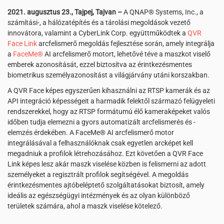
2021. augusztus 23., Tajpej, Tajvan –
A QNAP® Systems, Inc., a
számítási-, a hálózatépítés és a tárolási megoldások vezető
innovátora, valamint a CyberLink Corp. együttműködtek a
QVR
Face Link
arcfelismerő megoldás fejlesztése során, amely integrálja
a
FaceMe®
AI arcfelismerő motort, lehetővé téve a maszkot viselő
emberek azonosítását, ezzel biztosítva az érintkezésmentes
biometrikus személyazonosítást a világjárvány utáni korszakban.
A QVR Face képes egyszerűen kihasználni az RTSP kamerák és az
API integráció képességeit a harmadik felektől származó felügyeleti
rendszerekkel, hogy az RTSP formátumú élő kameraképeket valós
időben tudja elemezni a gyors automatizált arcfelismerés és -
elemzés érdekében. A FaceMe® AI arcfelismerő motor
integrálásával a felhasználóknak csak egyetlen arcképet kell
megadniuk a profilok létrehozásához. Ezt követően a QVR Face
Link képes lesz akár maszk viselése közben is felismerni az adott
személyeket a regisztrált profilok segítségével. A megoldás
érintkezésmentes ajtóbeléptető szolgáltatásokat biztosít, amely
ideális az egészségügyi intézmények és az olyan különböző
területek számára, ahol a maszk viselése kötelező.