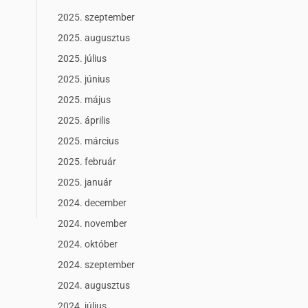
2025. szeptember
2025. augusztus
2025. július
2025. június
2025. május
2025. április
2025. március
2025. február
2025. január
2024. december
2024. november
2024. október
2024. szeptember
2024. augusztus
2024. július