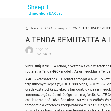
SheepIT
Itt megleled a BARIdat :)
Home
2021
május
26
A TENDA BEMUTA
A TENDA BEMUTATTA A 
negator
2021-05-26
2021. május 26.
– A Tenda, a vezetékes és a vezeték nél
routerét, a Tenda 4G07 modellt. Az új megoldás a Tenda
A 4G07kétcsatornás LTE router támogatja a WiFi 5 veze
teljesítményre képes (2,4 GHz: 300 Mbps, 5 GHz: 867 M
csatlakoztatott készüléket is támogat, így ideális megold
internetszolgáltatás minősége nem megfelelő. Az LTE 
csatlakoztatását követően akár 150 Mbit/s letöltési és 5
támogatja a vezetékes szolgáltatásokat is az 1 Gbit/
szolgáltatás használata során fennakadás történik, a