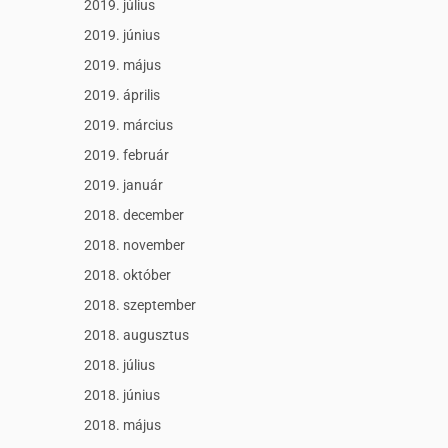
2019. július
2019. június
2019. május
2019. április
2019. március
2019. február
2019. január
2018. december
2018. november
2018. október
2018. szeptember
2018. augusztus
2018. július
2018. június
2018. május