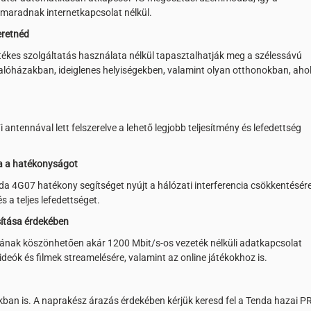
 maradnak internetkapcsolat nélkül.
eretnéd
ékes szolgáltatás használata nélkül tapasztalhatják meg a szélessávú
aralóházakban, ideiglenes helyiségekben, valamint olyan otthonokban, aho
 antennával lett felszerelve a lehető legjobb teljesítmény és lefedettség
za a hatékonyságot
4G07 hatékony segítséget nyújt a hálózati interferencia csökkentésére
 a teljes lefedettséget.
sítása érdekében
nak köszönhetően akár 1200 Mbit/s-os vezeték nélküli adatkapcsolat
videók és filmek streamelésére, valamint az online játékokhoz is.
ban is. A naprakész árazás érdekében kérjük keresd fel a Tenda hazai P