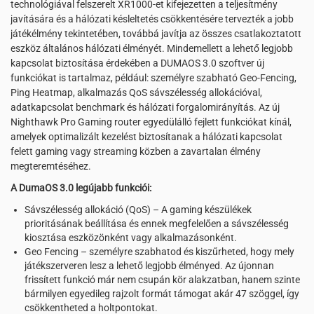
technológiával felszerelt XR1000-et kifejezetten a teljesítmény
javítására és a hálózati késleltetés csökkentésére tervezték a jobb
játékélmény tekintetében, továbbá javítja az összes csatlakoztatott
eszköz általános hálózati élményét. Mindemellett a lehető legjobb
kapcsolat biztosítása érdekében a DUMAOS 3.0 szoftver új
funkciókat is tartalmaz, például: személyre szabható Geo-Fencing,
Ping Heatmap, alkalmazás QoS sávszélesség allokációval,
adatkapcsolat benchmark és hálózati forgalomirányítás. Az új
Nighthawk Pro Gaming router egyedülálló fejlett funkciókat kínál,
amelyek optimalizált kezelést biztosítanak a hálózati kapcsolat
felett gaming vagy streaming közben a zavartalan élmény
megteremtéséhez.
A DumaOS 3.0 legújabb funkciói:
Sávszélesség allokáció (QoS) – A gaming készülékek
prioritásának beállítása és ennek megfelelően a sávszélesség
kiosztása eszközönként vagy alkalmazásonként.
Geo Fencing – személyre szabhatod és kiszűrheted, hogy mely
játékszerveren lesz a lehető legjobb élményed. Az újonnan
frissített funkció már nem csupán kör alakzatban, hanem szinte
bármilyen egyedileg rajzolt formát támogat akár 47 szöggel, így
csökkentheted a holtpontokat.