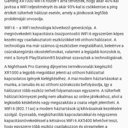
Gaming XR1000 WiFi 6 router-t arra tervezték, hogy akár 40%-kal
javítsa a WiFi teljesítményét és akár 93%-kal is csökkentse a ping
értékét túlterhelt hálózat esetén, amely a játékosok legfőbb
problémáját orvosolja.
WiFi 6 – a WiFi technológia következő generációja. A
megnövekedett kapacitásra összpontosító WiFi 6 egyszerűen képes
kezelni egy csatlakoztatott eszközökkel teli otthoni hálózatot. A
technológia ma már számos új eszközben megtalálható, beleértve a
csúcskategóriás okostelefonokat, valamint a legújabb konzolok is,
mint a Sony® PlayStation®5 bizalmat szavaztak a technológiának.
A Nighthawk Pro Gaming díjnyertes termékvonalát kiegészítő
XR1000 a legjobb megoldást jelenti az otthoni hálózattal
kapcsolatos igények kielégítéséhez. A mai modern háztartásokat a
munka, a tanulás és az otthoni szórakozás befolyásolja, így a
hálózatot több eszköz terheli folyamatosan egyszerre. A túlterhelt
hálózati környezet pedig nem alkalmas az online játékokhoz, ahol a
legkisebb késleltetés vagy megszakítás a csata végét jelentheti. A
WiFi 6 (802.11ax) a modern háztartások új kihívásainak kezelésére
szolgál. Gyorsabb, megbízhatóbb kapcsolatokkal és négyszeres
kapacitásnövekedéssel a kétsávos WiFi 6 AX5400 lehetővé teszi,
hogy egyszerre több eszköz csatlakozzon és streameljen a