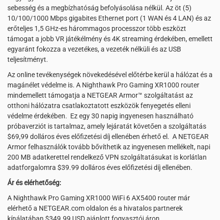
sebesség és a megbízhatóság befolyásolása nélkül. Az öt (5)
10/100/1000 Mbps gigabites Ethernet port (1 WAN és 4 LAN) és az
erőteljes 1,5 GHz-es hárommagos processzor több eszközt
támogat a jobb VR játékélmény és 4K streaming érdekében, emellett
egyaránt fokozza a vezetékes, a vezeték nélküli és az USB
teljesítményt.
Az online tevékenységek növekedésével előtérbe kerül a hálózat és a
magánélet védelme is. A Nighthawk Pro Gaming XR1000 router
mindemellett támogatja a NETGEAR Armor™ szolgáltatást az
otthoni hálózatra csatlakoztatott eszközök fenyegetés elleni
védelme érdekében. Ez egy 30 napig ingyenesen használható
próbaverziót is tartalmaz, amely lejáratát követően a szolgáltatás
$69,99 dolláros éves előfizetési díj ellenében érhető el. A NETGEAR
Armor felhasználók tovább bővíthetik az ingyenesen mellékelt, napi
200 MB adatkerettel rendelkező VPN szolgáltatásukat is korlátlan
adatforgalomra $39.99 dolláros éves előfizetési díj ellenében.
Ár és elérhetőség:
A Nighthawk Pro Gaming XR1000 WiFi 6 AX5400 router már
elérhető a NETGEAR.com oldalon és a hivatalos partnerek
kínálatában $349.99 USD ajánlott fogyasztói áron.