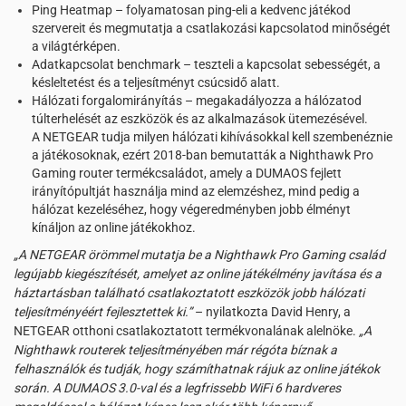
Ping Heatmap – folyamatosan ping-eli a kedvenc játékod
szervereit és megmutatja a csatlakozási kapcsolatod minőségét
a világtérképen.
Adatkapcsolat benchmark – teszteli a kapcsolat sebességét, a
késleltetést és a teljesítményt csúcsidő alatt.
Hálózati forgalomirányítás – megakadályozza a hálózatod
túlterhelését az eszközök és az alkalmazások ütemezésével.
A NETGEAR tudja milyen hálózati kihívásokkal kell szembenéznie
a játékosoknak, ezért 2018-ban bemutatták a Nighthawk Pro
Gaming router termékcsaládot, amely a DUMAOS fejlett
irányítópultját használja mind az elemzéshez, mind pedig a
hálózat kezeléséhez, hogy végeredményben jobb élményt
kínáljon az online játékokhoz.
„A NETGEAR örömmel mutatja be a Nighthawk Pro Gaming család
legújabb kiegészítését, amelyet az online játékélmény javítása és a
háztartásban található csatlakoztatott eszközök jobb hálózati
teljesítményéért fejlesztettek ki.”
– nyilatkozta David Henry, a
NETGEAR otthoni csatlakoztatott termékvonalának alelnöke.
„A
Nighthawk routerek teljesítményében már régóta bíznak a
felhasználók és tudják, hogy számíthatnak rájuk az online játékok
során. A DUMAOS 3.0-val és a legfrissebb WiFi 6 hardveres