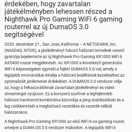
érdekében, hogy zavartalan
játékélményben lehessen részed a
Nighthawk Pro Gaming WiFi 6 gaming
routerrel az új DumaOS 3.0
segítségével
2020. december 21., San Jose, Kalifornia – A NETGEAR®, Inc.
(NASDAQ: NTGR), a játékélményt fokozó hálózati termékek vezető
gyártója bejelentette az új Nighthawk Pro Gaming XR1000 WiFi 6
AX5400 router megjelenését. Az XR1000 a következő generációs
WiFi 6 képességeket egyesíti a fejlett DUMAOS 3.0-val, amely a
legújabb innovációkat kínálja a hálózati beállítások kezeléséhez az
optimalizált játékmenet érdekében. A DUMAOS 3.0 rendszer célja
az, hogy a felhasználóknak zavartalan játékélményt és videó
streaminget nyújtson. Ez a korszerű szoftver a legfejlettebb
hálózati hardverrel kombinálva biztosítja a ping stabilizálását és a
lag csökkentését a megbízható vezetékes és vezeték nélküli
hálózatokon.
A Nighthawk Pro Gaming XR1000 az első WiFi 6-os gaming router,
amelyet a DUMA OS 3.0 rendszer működtet. A legújabb WiFi 6