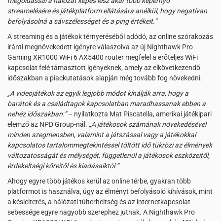
megoldással a hálózat képes lesz akár több képernyő
streamelésére és játékplatform ellátására anélkül, hogy negatívan
befolyásolná a sávszélességet és a ping értékeit.”
A streaming és a játékok térnyeréséből adódó, az online szórakozás
iránti megnövekedett igényre válaszolva az új Nighthawk Pro
Gaming XR1000 WiFi 6 AX5400 router megfelel a erőteljes WiFi
kapcsolat felé támasztott igényeknek, amely az elkövetkezendő
időszakban a piackutatások alapján még tovább fog növekedni.
„A videojátékok az egyik legjobb módot kínálják arra, hogy a
barátok és a családtagok kapcsolatban maradhassanak ebben a
nehéz időszakban.”
– nyilatkozta Mat Piscatella, amerikai játékipari
elemző az NPD Group-nál.
„A játékosok számának növekedésével
minden szegmensben, valamint a játszással vagy a játékokkal
kapcsolatos tartalommegtekintéssel töltött idő tükrözi az élmények
változatosságát és mélységét, függetlenül a játékosok eszközeitől,
érdekeltségi köreitől és kiadásaiktól.”
Ahogy egyre több játékos kerül az online térbe, gyakran több
platformot is használva, úgy az élményt befolyásoló kihívások, mint
a késleltetés, a hálózati túlterheltség és az internetkapcsolat
sebessége egyre nagyobb szerephez jutnak. A Nighthawk Pro