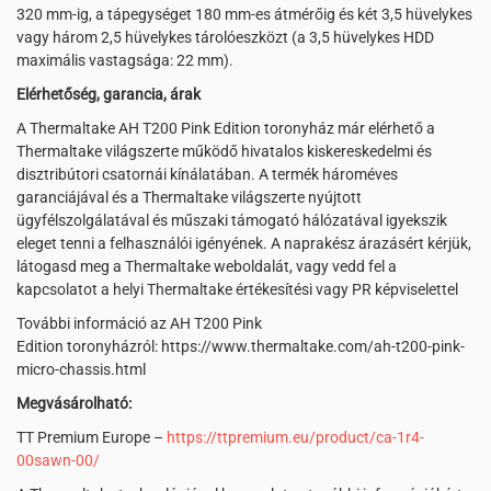
320 mm-ig, a tápegységet 180 mm-es átmérőig és két 3,5 hüvelykes
vagy három 2,5 hüvelykes tárolóeszközt (a 3,5 hüvelykes HDD
maximális vastagsága: 22 mm).
Elérhetőség, garancia, árak
A Thermaltake AH T200 Pink Edition toronyház már elérhető a
Thermaltake világszerte működő hivatalos kiskereskedelmi és
disztribútori csatornái kínálatában. A termék hároméves
garanciájával és a Thermaltake világszerte nyújtott
ügyfélszolgálatával és műszaki támogató hálózatával igyekszik
eleget tenni a felhasználói igényének. A naprakész árazásért kérjük,
látogasd meg a Thermaltake weboldalát, vagy vedd fel a
kapcsolatot a helyi Thermaltake értékesítési vagy PR képviselettel
További információ az AH T200 Pink
Edition toronyházról: https://www.thermaltake.com/ah-t200-pink-
micro-chassis.html
Megvásárolható:
TT Premium Europe –
https://ttpremium.eu/product/ca-1r4-
00sawn-00/​​​​​​​