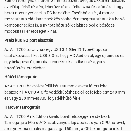
Edition toronyház, három 3 mm-es edzett üvegablakkal rendelkezik
az előlap felső részén, lehetővé téve a felhasználók számára, hogy
betekintést nyerjenek a PC belsejébe. Továbbá a két, 4 mm-es
mozgatható oldalpanelnek köszönhetően megmutathatják a belső
komponenseiket is, a nyitott hátulsó kialakítás pedig bőséges
módosítási lehetőséget kínál.
Praktikus I/O port elosztás
Az AH T200 toronyház egy USB 3.1 (Gen2) Type-C típusú
csatlakozással, két USB 3.0-val, egy HD Audio-val, egy újraindító és
egy bekapcsoló gombbal rendelkezik a stílusos és gyors
hozzáférést érdekében.
Hűtési támogatás
Az AH T200-ba elöl és felül két 140 mm-es ventilátort lehet
beszerelni. A CPU AIO folyadékhűtéshez elöl legfeljebb egy 240 mm-
es vagy 280 mm-es AIO folyadékhűtő fér el.
Hardver támogatás
Az AH T200 Pink Edition kiváló bővíthetőséggel rendelkezik.
Támogatja a Micro-ATX szabványú alaplapokat olyan CPU hűtővel,
amelynek maximális magassága 150 mm, a GPU-konfigurációkat