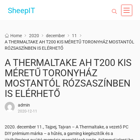
SheepIT
Home
2020
december
11
A THERMALTAKE AH T200 KIS MÉRETŰ TORONYHÁZ MOSTANTÓL
RÓZSASZÍNBEN IS ELÉRHETŐ
A THERMALTAKE AH T200 KIS
MÉRETŰ TORONYHÁZ
MOSTANTÓL RÓZSASZÍNBEN
IS ELÉRHETŐ
admin
2020-12-11
2020. december 11., Tajpej, Tajvan – A Thermaltake, a vezető PC
DIY prémium márka – a hűtés, a gaming kiegészítők és a