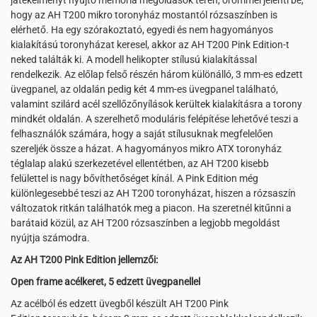
játékélményt nyújtó memória megoldások terén, örömmel jelenti be,
hogy az AH T200 mikro toronyház mostantól rózsaszínben is
elérhető. Ha egy szórakoztató, egyedi és nem hagyományos
kialakítású toronyházat keresel, akkor az AH T200 Pink Edition-t
neked találták ki. A modell helikopter stílusú kialakítással
rendelkezik. Az előlap felső részén három különálló, 3 mm-es edzett
üvegpanel, az oldalán pedig két 4 mm-es üvegpanel található,
valamint szilárd acél szellőzőnyílások kerültek kialakításra a torony
mindkét oldalán. A szerelhető moduláris felépítése lehetővé teszi a
felhasználók számára, hogy a saját stílusuknak megfelelően
szereljék össze a házat. A hagyományos mikro ATX toronyház
téglalap alakú szerkezetével ellentétben, az AH T200 kisebb
felülettel is nagy bővíthetőséget kínál. A Pink Edition még
különlegesebbé teszi az AH T200 toronyházat, hiszen a rózsaszín
változatok ritkán találhatók meg a piacon. Ha szeretnél kitűnni a
barátaid közül, az AH T200 rózsaszínben a legjobb megoldást
nyújtja számodra.
Az AH T200 Pink Edition jellemzői:
Open frame acélkeret, 5 edzett üvegpanellel
Az acélból és edzett üvegből készült AH T200 Pink