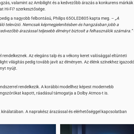
ngzás, valamint az Ambilight és a kedvezőbb árazás a konkurens márkák
at Hi-Fi? szerkesztősége.
ját pedig a nagyobb felbontású, Philips 65OLED805 kapta meg. –
„A
áló televízió. Nemcsak képmegjelenítésben és hangzásban jobb a
kedvezőbb árazással teljesebb élményt biztosít a felhasználók számára.”
sel rendelkeznek. Az elegáns talp és a vékony keret valósággal eltünteti
light világítás pedig tovább javít az élményen. Az élénk színekhez igazod
yt nyújt.
endszerrel rendelkezik. A korábbi modellhez képest modernebb
ngszórókat kapott, ráadásul támogatja a Dolby Atmos-t is.
k kínálatában. A naprakész árazással és elérhetőséggel kapcsolatban