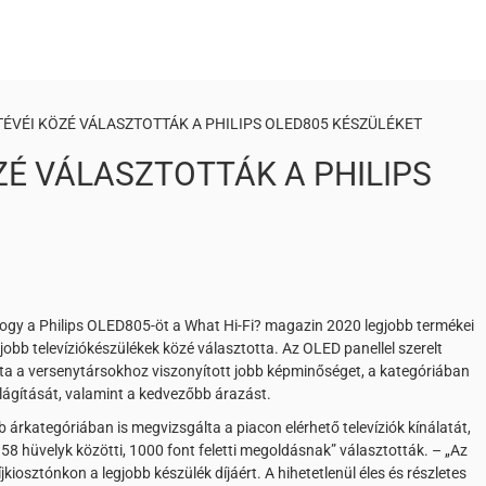
TÉVÉI KÖZÉ VÁLASZTOTTÁK A PHILIPS OLED805 KÉSZÜLÉKET
ZÉ VÁLASZTOTTÁK A PHILIPS
 hogy a Philips OLED805-öt a What Hi-Fi? magazin 2020 legjobb termékei
gjobb televíziókészülékek közé választotta. Az OLED panellel szerelt
a a versenytársokhoz viszonyított jobb képminőséget, a kategóriában
ilágítását, valamint a kedvezőbb árazást.
 árkategóriában is megvizsgálta a piacon elérhető televíziók kínálatát,
58 hüvelyk közötti, 1000 font feletti megoldásnak” választották. – „Az
jkiosztónkon a legjobb készülék díjáért. A hihetetlenül éles és részletes