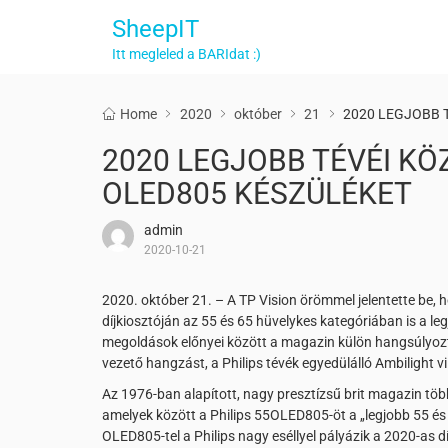
SheepIT
Itt megleled a BARIdat :)
Home
2020
október
21
2020 LEGJOBB 
2020 LEGJOBB TÉVÉI KÖ
OLED805 KÉSZÜLÉKET
admin
2020-10-21
2020. október 21. – A TP Vision örömmel jelentette be,
díjkiosztóján az 55 és 65 hüvelykes kategóriában is a le
megoldások előnyei között a magazin külön hangsúlyozt
vezető hangzást, a Philips tévék egyedülálló Ambilight v
Az 1976-ban alapított, nagy presztízsű brit magazin több
amelyek között a Philips 55OLED805-öt a „legjobb 55 és 
OLED805-tel a Philips nagy eséllyel pályázik a 2020-as dí