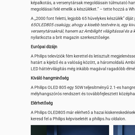
képalkotás, a versenytársak megoldásain túlmutató ha
megoldásai felé emelik a készüléket.” – tette hozzá a Wh
A „2000 font feletti, legjobb 65 hüvelykes készülék” dí
65OLED805 csakúgy, ahogy a kisebb testvére is, egy kiv
versenytársaknál, hanem az Ambilight világítással és a 
nyilatkozta a brit magazin szerkesztősége.
Európai dizájn
A Philips televíziók fém kerettel és letisztult megjelenés
határt a kijelző és a valóság között, a háromoldalú Ambi
LED háttérvilágítás még inkább magával ragadóbb élmén
Kiváló hangminőség
A Philips OLED 805 egy 50W teljesítményű 2.1-es hangr
mélyhangszórós rendszert és továbbfejlesztett középha
Elérhetőség
A Philips OLED805 már elérhető a hazai kiskereskedése
keresd fel a Philips képviseletét a philips.hu oldalon.