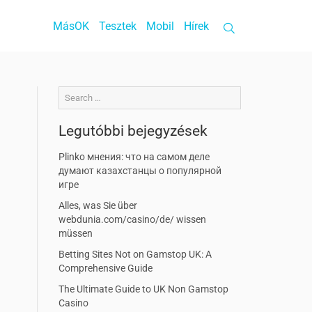
MásOK
Tesztek
Mobil
Hírek
Legutóbbi bejegyzések
Plinko мнения: что на самом деле
думают казахстанцы о популярной
игре
Alles, was Sie über
webdunia.com/casino/de/ wissen
müssen
Betting Sites Not on Gamstop UK: A
Comprehensive Guide
The Ultimate Guide to UK Non Gamstop
Casino