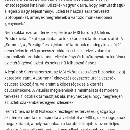
lehetőségeket kínálnak. Büszkék vagyunk arra, hogy bemutathatjuk
a legelső nagy teljesítményű üzleti felhasználásra tervezett
laptopjainkat, amelyek megfelelnek a változó munkaerőpiaci
igényeinek.”
Nem sokkal ezután Derek leleplezte az MSI három „Üzleti és
Produktivitási” kategóriájába tartozó korszerű laptop sorozatát. A
„Summit”, a „Prestige” és a „Modern” laptopok mindegyike az új 11.
generációs Intel® processzorokkal lett felszerelve, valamint
optimalizált produktivitást, teljesítményt és hatékonyságot kínálnak
az eltérő igényű üzleti- és sokszínű felhasználáshoz.
A legújabb Summit sorozat az MSI elkötelezettségét bizonyítja az új
kategória iránt. A „Summit” elnevezés egyszerre utal a vezetők
csúcstalálkozójára, valamint a képességek és a kitartás
csúcsértékeire. A vizuális megjelenését a minimalista és modern
tervezési filozófiák támasztják alá, melynek célja, hogy megfeleljen
az üzleti szakemberek egyedi ízlésének.
Henri Chen, az MSI Notebook részlegének tervezési igazgatója
szintén elmondta mi inspirálta a vállalatot az MSI új üzleti logójának
megalkotását, amely hasonlóan a korábbi dizájnhoz az erőteljes
teljesítmény szellemét testesíti meg, ellenben élesebb, egyenes