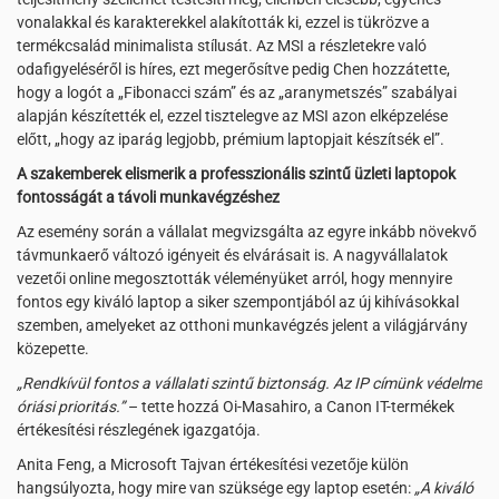
vonalakkal és karakterekkel alakították ki, ezzel is tükrözve a
termékcsalád minimalista stílusát. Az MSI a részletekre való
odafigyeléséről is híres, ezt megerősítve pedig Chen hozzátette,
hogy a logót a „Fibonacci szám” és az „aranymetszés” szabályai
alapján készítették el, ezzel tisztelegve az MSI azon elképzelése
előtt, „hogy az iparág legjobb, prémium laptopjait készítsék el”.
A szakemberek elismerik a professzionális szintű üzleti laptopok
fontosságát a távoli munkavégzéshez
Az esemény során a vállalat megvizsgálta az egyre inkább növekvő
távmunkaerő változó igényeit és elvárásait is. A nagyvállalatok
vezetői online megosztották véleményüket arról, hogy mennyire
fontos egy kiváló laptop a siker szempontjából az új kihívásokkal
szemben, amelyeket az otthoni munkavégzés jelent a világjárvány
közepette.
„Rendkívül fontos a vállalati szintű biztonság. Az IP címünk védelme
óriási prioritás.”
– tette hozzá Oi-Masahiro, a Canon IT-termékek
értékesítési részlegének igazgatója.
Anita Feng, a Microsoft Tajvan értékesítési vezetője külön
hangsúlyozta, hogy mire van szüksége egy laptop esetén:
„A kiváló