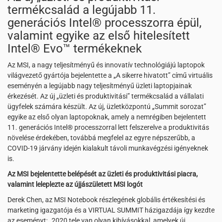
termékcsalád a legújabb 11.
generációs Intel® processzorra épül,
valamint egyike az első hitelesített
Intel® Evo™ termékeknek
Az MSI, a nagy teljesítményű és innovatív technológiájú laptopok
világvezető gyártója bejelentette a „A sikerre hivatott” című virtuális
eseményén a legújabb nagy teljesítményű üzleti laptopjainak
érkezését. Az új „üzleti és produktivitási” termékcsalád a vállalati
ügyfelek számára készült. Az új, üzletközpontú „Summit sorozat”
egyike az első olyan laptopoknak, amely a nemrégiben bejelentett
11. generációs Intel® processzorral lett felszerelve a produktivitás
növelése érdekében, továbbá megfelel az egyre népszerűbb, a
COVID-19 járvány idején kialakult távoli munkavégzési igényeknek
is.
Az MSI bejelentette belépését az üzleti és produktivitási piacra,
valamint leleplezte az újjászületett MSI logót
Derek Chen, az MSI Notebook részlegének globális értékesítési és
marketing igazgatója és a VIRTUAL SUMMIT házigazdája így kezdte
az eseményt: „2020 tele van olyan kihívásokkal, amelyek új