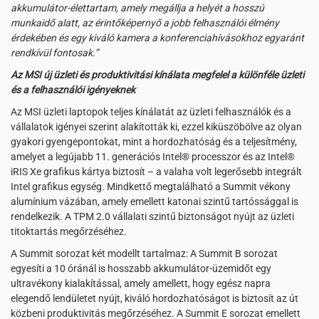
akkumulátor-élettartam, amely megállja a helyét a hosszú
munkaidő alatt, az érintőképernyő a jobb felhasználói élmény
érdekében és egy kiváló kamera a konferenciahívásokhoz egyaránt
rendkívül fontosak.”
Az MSI új üzleti és produktivitási kínálata megfelel a különféle üzleti
és a felhasználói igényeknek
Az MSI üzleti laptopok teljes kínálatát az üzleti felhasználók és a
vállalatok igényei szerint alakították ki, ezzel kiküszöbölve az olyan
gyakori gyengepontokat, mint a hordozhatóság és a teljesítmény,
amelyet a legújabb 11. generációs Intel® processzor és az Intel®
iRIS Xe grafikus kártya biztosít – a valaha volt legerősebb integrált
Intel grafikus egység. Mindkettő megtalálható a Summit vékony
alumínium vázában, amely emellett katonai szintű tartóssággal is
rendelkezik. A TPM 2.0 vállalati szintű biztonságot nyújt az üzleti
titoktartás megőrzéséhez.
A Summit sorozat két modellt tartalmaz: A Summit B sorozat
egyesíti a 10 óránál is hosszabb akkumulátor-üzemidőt egy
ultravékony kialakítással, amely amellett, hogy egész napra
elegendő lendületet nyújt, kiváló hordozhatóságot is biztosít az út
közbeni produktivitás megőrzéséhez. A Summit E sorozat emellett