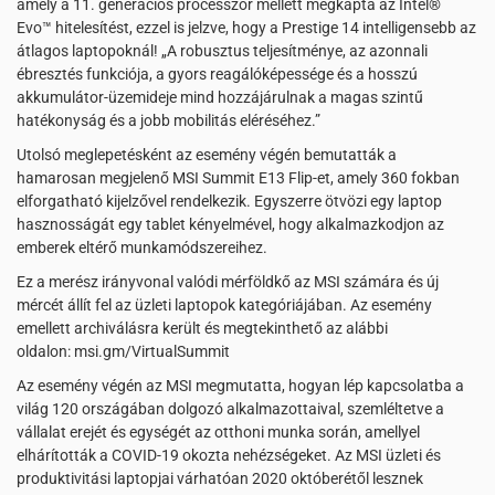
amely a 11. generációs processzor mellett megkapta az Intel®
Evo™ hitelesítést, ezzel is jelzve, hogy a Prestige 14 intelligensebb az
átlagos laptopoknál! „A robusztus teljesítménye, az azonnali
ébresztés funkciója, a gyors reagálóképessége és a hosszú
akkumulátor-üzemideje mind hozzájárulnak a magas szintű
hatékonyság és a jobb mobilitás eléréséhez.”
Utolsó meglepetésként az esemény végén bemutatták a
hamarosan megjelenő MSI Summit E13 Flip-et, amely 360 fokban
elforgatható kijelzővel rendelkezik. Egyszerre ötvözi egy laptop
hasznosságát egy tablet kényelmével, hogy alkalmazkodjon az
emberek eltérő munkamódszereihez.
Ez a merész irányvonal valódi mérföldkő az MSI számára és új
mércét állít fel az üzleti laptopok kategóriájában. Az esemény
emellett archiválásra került és megtekinthető az alábbi
oldalon: msi.gm/VirtualSummit ​​​​​​​
Az esemény végén az MSI megmutatta, hogyan lép kapcsolatba a
világ 120 országában dolgozó alkalmazottaival, szemléltetve a
vállalat erejét és egységét az otthoni munka során, amellyel
elhárították a COVID-19 okozta nehézségeket. Az MSI üzleti és
produktivitási laptopjai várhatóan 2020 októberétől lesznek