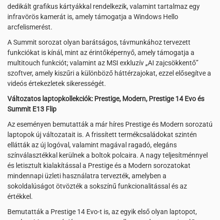
dedikált grafikus kártyákkal rendelkezik, valamint tartalmaz egy
infravörös kamerát is, amely támogatja a Windows Hello
arcfelismerést.
A Summit sorozat olyan barátságos, távmunkához tervezett
funkciókat is kínál, mint az érintőképernyő, amely támogatja a
multitouch funkciót; valamint az MSI exkluzív „AI zajcsökkentő”
szoftver, amely kiszűri a különböző háttérzajokat, ezzel elősegítve a
videós értekezletek sikerességét.
Változatos laptopkollekciók: Prestige, Modern, Prestige 14 Evo és
Summit E13 Flip
Az eseményen bemutatták a már híres Prestige és Modern sorozatú
laptopok új változatait is. A frissített termékcsaládokat szintén
ellátták az új logóval, valamint magával ragadó, elegáns
színválasztékkal kerülnek a boltok polcaira. A nagy teljesítménnyel
és letisztult kialakítással a Prestige és a Modern sorozatokat
mindennapi üzleti használatra tervezték, amelyben a
sokoldalúságot ötvözték a sokszínű funkcionalitással és az
értékkel.
Bemutatták a Prestige 14 Evo-t is, az egyik első olyan laptopot,