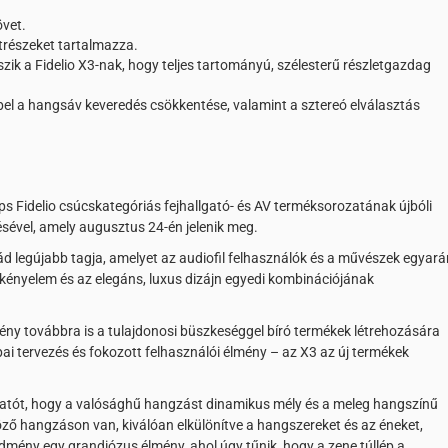
vet.
trészeket tartalmazza.
ik a Fidelio X3-nak, hogy teljes tartományú, szélesterű részletgazdag
el a hangsáv keveredés csökkentése, valamint a sztereó elválasztás
lips Fidelio csúcskategóriás fejhallgató- és AV terméksorozatának újbóli
tésével, amely augusztus 24-én jelenik meg.
alád legújabb tagja, amelyet az audiofil felhasználók és a művészek egyará
kényelem és az elegáns, luxus dizájn egyedi kombinációjának
mény továbbra is a tulajdonosi büszkeséggel bíró termékek létrehozására
ai tervezés és fokozott felhasználói élmény – az X3 az új termékek
llgatót, hogy a valósághű hangzást dinamikus mély és a meleg hangszínű
ző hangzáson van, kiválóan elkülönítve a hangszereket és az éneket,
dmény egy grandiózus élmény, ahol úgy tűnik, hogy a zene túllép a