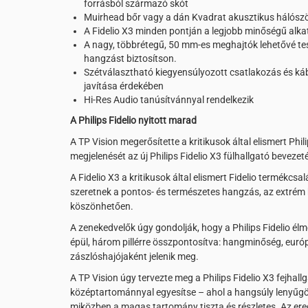
forrásból származó skót
Muirhead bőr vagy a dán Kvadrat akusztikus hálószö
A Fidelio X3 minden pontján a legjobb minőségű alka
A nagy, többrétegű, 50 mm-es meghajtók lehetővé tesz
hangzást biztosítson.
Szétválasztható kiegyensúlyozott csatlakozás és káb
javítása érdekében
Hi-Res Audio tanúsítvánnyal rendelkezik
A Philips Fidelio nyitott marad
A TP Vision megerősítette a kritikusok által elismert Phi
megjelenését az új Philips Fidelio X3 fülhallgató beveze
A Fidelio X3 a kritikusok által elismert Fidelio termékcs
szeretnek a pontos- és természetes hangzás, az extrém 
köszönhetően.
A zenekedvelők úgy gondolják, hogy a Philips Fidelio él
épül, három pillérre összpontosítva: hangminőség, európ
zászlóshajójaként jelenik meg.
A TP Vision úgy tervezte meg a Philips Fidelio X3 fejha
középtartománnyal egyesítse – ahol a hangsúly lenyűgö
miközben a magas tartomány tiszta és részletes. Az ere