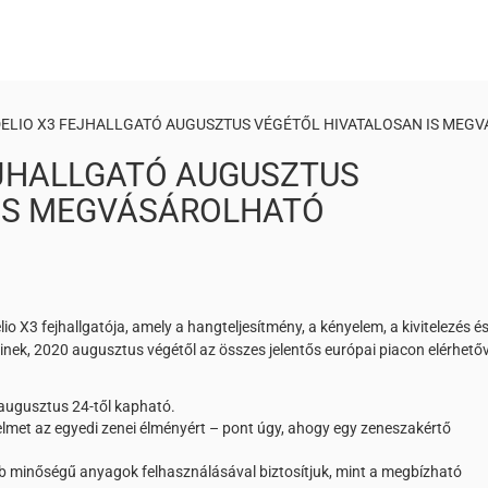
IDELIO X3 FEJHALLGATÓ AUGUSZTUS VÉGÉTŐL HIVATALOSAN IS MEG
FEJHALLGATÓ AUGUSZTUS
 IS MEGVÁSÁROLHATÓ
o X3 fejhallgatója, amely a hangteljesítmény, a kényelem, a kivitelezés és
inek, 2020 augusztus végétől az összes jelentős európai piacon elérhető
tó augusztus 24-től kapható.
ényelmet az egyedi zenei élményért – pont úgy, ahogy egy zeneszakértő
obb minőségű anyagok felhasználásával biztosítjuk, mint a megbízható