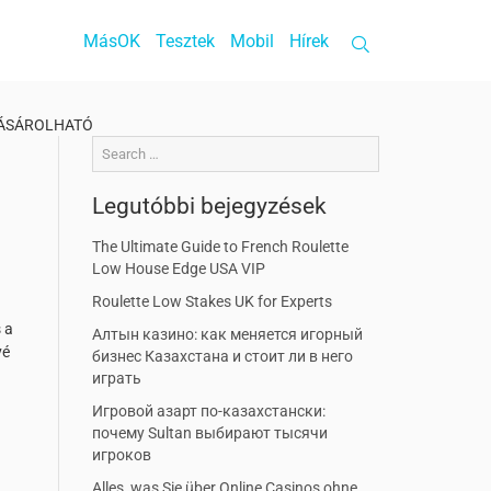
MásOK
Tesztek
Mobil
Hírek
VÁSÁROLHATÓ
Legutóbbi bejegyzések
The Ultimate Guide to French Roulette
Low House Edge USA VIP
Roulette Low Stakes UK for Experts
 a
Алтын казино: как меняется игорный
vé
бизнес Казахстана и стоит ли в него
играть
Игровой азарт по-казахстански:
почему Sultan выбирают тысячи
игроков
Alles, was Sie über Online Casinos ohne