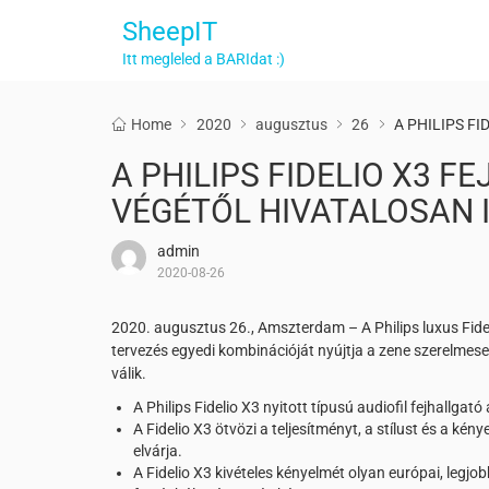
SheepIT
Itt megleled a BARIdat :)
Home
2020
augusztus
26
A PHILIPS F
A PHILIPS FIDELIO X3 
VÉGÉTŐL HIVATALOSAN
admin
2020-08-26
2020. augusztus 26., Amszterdam – A Philips luxus Fideli
tervezés egyedi kombinációját nyújtja a zene szerelmese
válik.
A Philips Fidelio X3 nyitott típusú audiofil fejhallga
A Fidelio X3 ötvözi a teljesítményt, a stílust és a k
elvárja.
A Fidelio X3 kivételes kényelmét olyan európai, legj