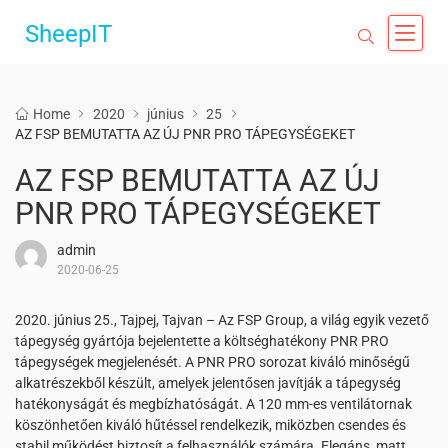
SheepIT
Home
2020
június
25
AZ FSP BEMUTATTA AZ ÚJ PNR PRO TÁPEGYSÉGEKET
AZ FSP BEMUTATTA AZ ÚJ
PNR PRO TÁPEGYSÉGEKET
admin
2020-06-25
2020. június 25., Tajpej, Tajvan – Az FSP Group, a világ egyik vezető
tápegység gyártója bejelentette a költséghatékony PNR PRO
tápegységek megjelenését. A PNR PRO sorozat kiváló minőségű
alkatrészekből készült, amelyek jelentősen javítják a tápegység
hatékonyságát és megbízhatóságát. A 120 mm-es ventilátornak
köszönhetően kiváló hűtéssel rendelkezik, miközben csendes és
stabil működést biztosít a felhasználók számára. Elegáns, matt