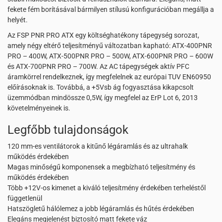
fekete fém borításával bármilyen stílusú konfigurációban megállja a
helyét.
Az FSP PNR PRO ATX egy költséghatékony tápegység sorozat,
amely négy eltérő teljesítményű változatban kapható: ATX-400PNR
PRO – 400W, ATX-500PNR PRO – 500W, ATX-600PNR PRO – 600W
és ATX-700PNR PRO – 700W. Az AC tápegységek aktív PFC
áramkörrel rendelkeznek, így megfelelnek az európai TUV EN60950
előírásoknak is. Továbbá, a +5Vsb ág fogyasztása kikapcsolt
üzemmódban mindössze 0,5W, így megfelel az ErP Lot 6, 2013
követelményeinek is.
Legfőbb tulajdonságok
120 mm-es ventilátorok a kitűnő légáramlás és az ultrahalk
működés érdekében
Magas minőségű komponensek a megbízható teljesítmény és
működés érdekében
Több +12V-os kimenet a kiváló teljesítmény érdekében terheléstől
függetlenül
Hatszögletű hálólemez a jobb légáramlás és hűtés érdekében
Elegáns megjelenést biztosító matt fekete váz