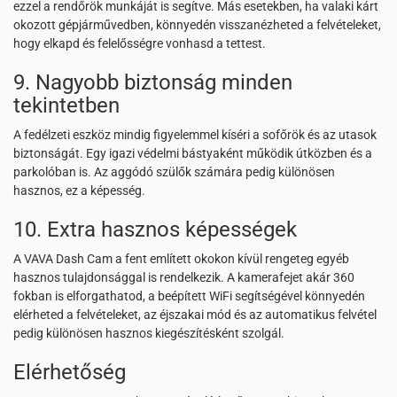
ezzel a rendőrök munkáját is segítve. Más esetekben, ha valaki kárt
okozott gépjárművedben, könnyedén visszanézheted a felvételeket,
hogy elkapd és felelősségre vonhasd a tettest.
9. Nagyobb biztonság minden
tekintetben
A fedélzeti eszköz mindig figyelemmel kíséri a sofőrök és az utasok
biztonságát. Egy igazi védelmi bástyaként működik útközben és a
parkolóban is. Az aggódó szülők számára pedig különösen
hasznos, ez a képesség.
10. Extra hasznos képességek
A VAVA Dash Cam a fent említett okokon kívül rengeteg egyéb
hasznos tulajdonsággal is rendelkezik. A kamerafejet akár 360
fokban is elforgathatod, a beépített WiFi segítségével könnyedén
elérheted a felvételeket, az éjszakai mód és az automatikus felvétel
pedig különösen hasznos kiegészítésként szolgál.
Elérhetőség