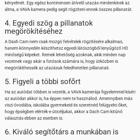
kényelmét. Egy egész kontinensen átívelő utazás mindenkinek az
álma, a VAVA kamera pedig segít rögzíteni ennek összes pillanatát.
4. Egyedi szög a pillanatok
megörökítéséhez
A Dash Cam nem csak mozgó felvételek rögzítésére alkalmas,
hanem könnyedén készíthetsz egyedi látószögből lenyűgöző HD
minőségű képeket. Remek lehetőség azoknak, akik minden nap
vezetnek vagy akár a fotósok számára is, hogy útközben is
megörökíthessék az utazásuk feledhetetlen pillanatait.
5. Figyeli a többi sofőrt
Ha az autódat többen is vezetik, a VAVA kamerája figyelemmel kíséri
az autódat akkor is, ha éppen nem te használod. Amennyiben más
viszi óvodába, iskolába gyermekeid és szeretnéd felügyelni őket,
hogy épségben elérték-e úticéljukat, akkor a Dach Cam kitűnő
választás ebben az esetben is.
6. Kiváló segítőtárs a munkában is