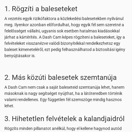
1. Rögzíti a baleseteket
A vezetés egyik rizikófaktora a közlekedési balesetekben nyilvánul
meg. Ilyenkor azonban előfordulhat, hogy egyik fél sem szeretné a
felelősséget vállalni, ugyanis sok esetben hatalmas kiadásokkal
járhat a kártérítés. A Dash Cam képes rögzíteni a baleseteket, így a
felvételeket visszanézve valódi bizonyítékkal rendelkezhetsz egy
baleset kimeneteléről, ezt pedig felhasználhatod a biztosítási igény
benyújtásakor is.
2. Más közúti balesetek szemtanúja
A Dash Cam nem csak a saját baleseteid szemtanúja lehet, hanem
másoknak is nagy segítséget nyújthat, ha a látóteredben történik
valami rendellenes. Egy független fél szemszöge mindig hasznos
lehet.
3. Hihetetlen felvételek a kalandjaidról
Rögzíts minden pillanatot anélkül, hogy el kellene hagynod autód