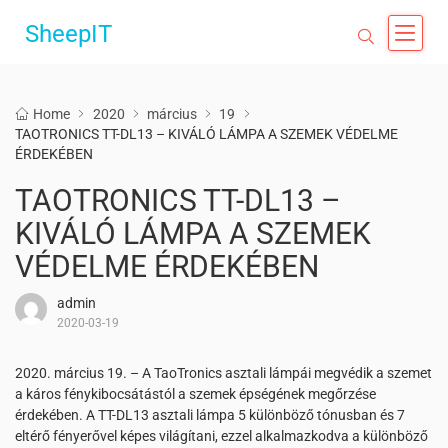
SheepIT
Home
2020
március
19
TAOTRONICS TT-DL13 – KIVÁLÓ LÁMPA A SZEMEK VÉDELME
ÉRDEKÉBEN
TAOTRONICS TT-DL13 –
KIVÁLÓ LÁMPA A SZEMEK
VÉDELME ÉRDEKÉBEN
admin
2020-03-19
2020. március 19. – A TaoTronics asztali lámpái megvédik a szemet
a káros fénykibocsátástól a szemek épségének megőrzése
érdekében. A TT-DL13 asztali lámpa 5 különböző tónusban és 7
eltérő fényerővel képes világítani, ezzel alkalmazkodva a különböző