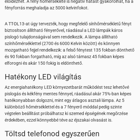
előidézhet. A fény hőmérséklete is negatív hatást gyakorolhat, ha a
fényforrás meghaladja az 5000 kelvinfokot.
A TT-DL13-at úgy tervezték, hogy megfelelő sínhőmérsékletű fényt
biztosítson állítható fényerővel, ráadásul a LED lámpák káros
pislogó tulajdonságával sem rendelkezik. A lámpa állítható
színhőmérséklettel (2700 és 6000 Kelvin között) és könnyen
mozgatható fejjel rendelkezik: a felső fénytest 135 fokban dönthető
és 90 fokban forgatható, míg az alsó támasz 45 fokban képes
elforogni és akár 150 fokig is eldönthető.
Hatékony LED világítás
Az energiahatékony LED környezetbarát működést tesz lehetővé
pislogás és kékfény mentes fénnyel, ráadásul akár 75%-ban képes
hatékonyabban dolgozni, mint egy átlagos asztali lámpa. Az 5
különböző hőmérséklettel és a 7 fényerő móddal pedig szinte
végtelen beállítást próbálhatsz ki szemed épségének megőrzése
érdekében, ezzel könnyebbé téve az éjszakai olvasást is.
Töltsd telefonod egyszerűen