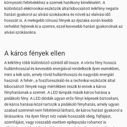
környezeti feltételekhez a szemek hatékony kíméléséért. A
különböző elektronikai eszközök által kibocsátott kékfény negatív
hatást gyakorol az alvási szokásokra és növeli az elalvási idő
hosszát is. A melegebb tónusú fények az éjszaka során kisebb
terhelést fejtenek ki a szemre, ezzel kevesebb hatást gyakorolnak az
alvási szokásokra.
A káros fények ellen
A kékfény több különböző színből áll össze. A vörös fény hosszú
hullámhosszal és kevesebb energiával rendelkezik ilyen esetekben,
mint a kék szín, amely rövid hullámhosszú és nagyobb energiát
használ. A fehér-, a foszforeszkáló és a technikai eszközök által
kibocsátott fények nagy mértékben teszik ki ennek a káros
fényhatásnak a szemet. A LED lámpák másik káros hatása a
pislákoló fény. A LED diódák ugyan erős fényt képesek biztosítani,
de káros hatásai közé tartozik a pislákoló fényhatás, amely ugyan
szabad szemmel nem feltétlenül látható, de káros hatást gyakorol a
látásunkra. Ha ilyen fényt néz valaki hosszabb ideig, fejfájást,
szemfájást, vagy rosszabb esetben epilepsziás rohamot is