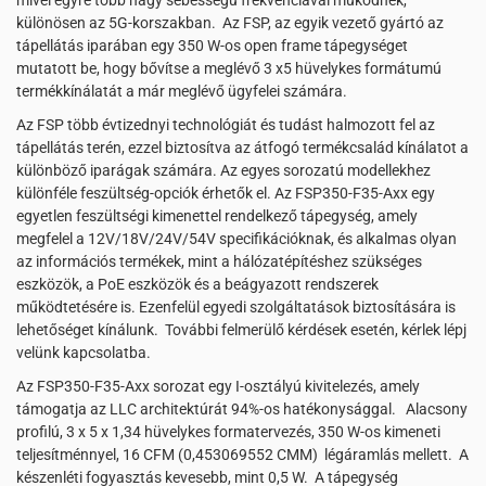
mivel egyre több nagy sebességű frekvenciával működnek,
különösen az 5G-korszakban. Az FSP, az egyik vezető gyártó az
tápellátás iparában egy 350 W-os open frame tápegységet
mutatott be, hogy bővítse a meglévő 3 x5 hüvelykes formátumú
termékkínálatát a már meglévő ügyfelei számára.
Az FSP több évtizednyi technológiát és tudást halmozott fel az
tápellátás terén, ezzel biztosítva az átfogó termékcsalád kínálatot a
különböző iparágak számára. Az egyes sorozatú modellekhez
különféle feszültség-opciók érhetők el. Az FSP350-F35-Axx egy
egyetlen feszültségi kimenettel rendelkező tápegység, amely
megfelel a 12V/18V/24V/54V specifikációknak, és alkalmas olyan
az információs termékek, mint a hálózatépítéshez szükséges
eszközök, a PoE eszközök és a beágyazott rendszerek
működtetésére is. Ezenfelül egyedi szolgáltatások biztosítására is
lehetőséget kínálunk. További felmerülő kérdések esetén, kérlek lépj
velünk kapcsolatba.
Az FSP350-F35-Axx sorozat egy I-osztályú kivitelezés, amely
támogatja az LLC architektúrát 94%-os hatékonysággal. Alacsony
profilú, 3 x 5 x 1,34 hüvelykes formatervezés, 350 W-os kimeneti
teljesítménnyel, 16 CFM (0,453069552 CMM) légáramlás mellett. A
készenléti fogyasztás kevesebb, mint 0,5 W. A tápegység