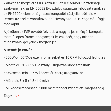
kialakítása megfelel az IEC 62368-1, az IEC 60950-1 biztonsági
szabványnak, az EN 55032 B-osztályú sugárzás kibocsátásnak és
az EN55024 elektromágneses kompatibilitási jellemzőinek. A
termék az ezekre vonatkozó tanúsítványokat 2019 vége előtt fogja
megkapni.
A jövőben az FSP tovább folytatja a nagy teljesítményű, kompakt
méretű, open frame tápegységek fejlesztését, hogy minden
felhasználó igényeinek megfeleljen.
A termék jellemzői:
• 350W-on 50°C-os üzemhőmérséklet és 16 CFM fokozott léghűtés
• Megfelel EN 55032 B-osztályú sugárzás kibocsátásnak
• Kevesebb, mint 0,5 W készenléti energiafogyasztás
• Méretek: 3 x 5 x 1,34 hüvelyk
• Működési magasság: 5000 méter tengerszint feletti magasságig
Tags:
FSP