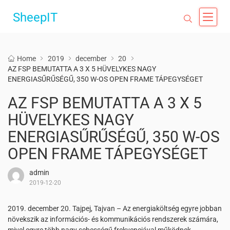
SheepIT
Home
2019
december
20
AZ FSP BEMUTATTA A 3 X 5 HÜVELYKES NAGY
ENERGIASŰRŰSÉGŰ, 350 W-OS OPEN FRAME TÁPEGYSÉGET
AZ FSP BEMUTATTA A 3 X 5
HÜVELYKES NAGY
ENERGIASŰRŰSÉGŰ, 350 W-OS
OPEN FRAME TÁPEGYSÉGET
admin
2019-12-20
2019. december 20. Tajpej, Tajvan – Az energiaköltség egyre jobban
növekszik az információs- és kommunikációs rendszerek számára,