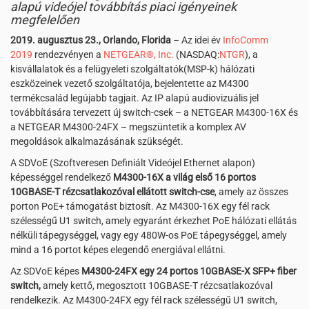
alapú videójel továbbítás piaci igényeinek
megfelelően
2019. augusztus 23., Orlando, Florida
– Az idei év
InfoComm
2019
rendezvényen a
NETGEAR®, Inc.
(NASDAQ:
NTGR
), a
kisvállalatok és a felügyeleti szolgáltatók(MSP-k) hálózati
eszközeinek vezető szolgáltatója, bejelentette az M4300
termékcsalád legújabb tagjait. Az IP alapú audiovizuális jel
továbbítására tervezett új switch-csek – a NETGEAR M4300-16X és
a NETGEAR M4300-24FX – megszüntetik a komplex AV
megoldások alkalmazásának szükségét.
A SDVoE (Szoftveresen Definiált Videójel Ethernet alapon)
képességgel rendelkező
M4300-16X a világ első 16 portos
10GBASE-T rézcsatlakozóval ellátott switch-cse
, amely az összes
porton PoE+ támogatást biztosít. Az M4300-16X egy fél rack
szélességű U1 switch, amely egyaránt érkezhet PoE hálózati ellátás
nélküli tápegységgel, vagy egy 480W-os PoE tápegységgel, amely
mind a 16 portot képes elegendő energiával ellátni.
Az SDVoE képes
M4300-24FX egy 24 portos 10GBASE-X SFP+ fiber
switch,
amely kettő, megosztott 10GBASE-T rézcsatlakozóval
rendelkezik. Az M4300-24FX egy fél rack szélességű U1 switch,