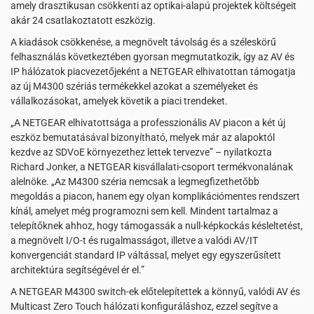
amely drasztikusan csökkenti az optikai-alapú projektek költségeit
akár 24 csatlakoztatott eszközig.
A kiadások csökkenése, a megnövelt távolság és a széleskörű
felhasználás következtében gyorsan megmutatkozik, így az AV és
IP hálózatok piacvezetőjeként a NETGEAR elhivatottan támogatja
az új M4300 szériás termékekkel azokat a személyeket és
vállalkozásokat, amelyek követik a piaci trendeket.
„A NETGEAR elhivatottsága a professzionális AV piacon a két új
eszköz bemutatásával bizonyítható, melyek már az alapoktól
kezdve az SDVoE környezethez lettek tervezve” – nyilatkozta
Richard Jonker, a NETGEAR kisvállalati-csoport termékvonalának
alelnöke. „Az M4300 széria nemcsak a legmegfizethetőbb
megoldás a piacon, hanem egy olyan komplikációmentes rendszert
kínál, amelyet még programozni sem kell. Mindent tartalmaz a
telepítőknek ahhoz, hogy támogassák a null-képkockás késleltetést,
a megnövelt I/O-t és rugalmasságot, illetve a valódi AV/IT
konvergenciát standard IP váltással, melyet egy egyszerűsített
architektúra segítségével ér el.”
A NETGEAR M4300 switch-ek előtelepítettek a könnyű, valódi AV és
Multicast Zero Touch hálózati konfiguráláshoz, ezzel segítve a