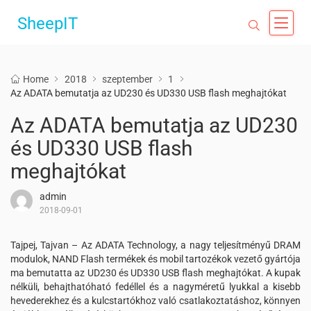
SheepIT
Home
2018
szeptember
1
Az ADATA bemutatja az UD230 és UD330 USB flash meghajtókat
Az ADATA bemutatja az UD230
és UD330 USB flash
meghajtókat
admin
2018-09-01
Tajpej, Tajvan – Az ADATA Technology, a nagy teljesítményű DRAM
modulok, NAND Flash termékek és mobil tartozékok vezető gyártója
ma bemutatta az UD230 és UD330 USB flash meghajtókat. A kupak
nélküli, behajthatóható fedéllel és a nagyméretű lyukkal a kisebb
hevederekhez és a kulcstartókhoz való csatlakoztatáshoz, könnyen