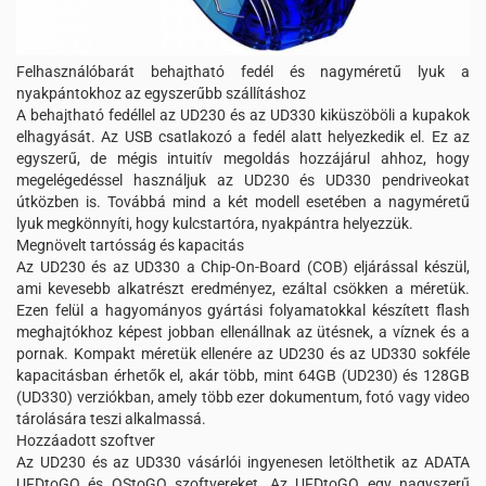
Felhasználóbarát behajtható fedél és nagyméretű lyuk a
nyakpántokhoz az egyszerűbb szállításhoz
A behajtható fedéllel az UD230 és az UD330 kiküszöböli a kupakok
elhagyását. Az USB csatlakozó a fedél alatt helyezkedik el. Ez az
egyszerű, de mégis intuitív megoldás hozzájárul ahhoz, hogy
megelégedéssel használjuk az UD230 és UD330 pendriveokat
útközben is. Továbbá mind a két modell esetében a nagyméretű
lyuk megkönnyíti, hogy kulcstartóra, nyakpántra helyezzük.
Megnövelt tartósság és kapacitás
Az UD230 és az UD330 a Chip-On-Board (COB) eljárással készül,
ami kevesebb alkatrészt eredményez, ezáltal csökken a méretük.
Ezen felül a hagyományos gyártási folyamatokkal készített flash
meghajtókhoz képest jobban ellenállnak az ütésnek, a víznek és a
pornak. Kompakt méretük ellenére az UD230 és az UD330 sokféle
kapacitásban érhetők el, akár több, mint 64GB (UD230) és 128GB
(UD330) verziókban, amely több ezer dokumentum, fotó vagy video
tárolására teszi alkalmassá.
Hozzáadott szoftver
Az UD230 és az UD330 vásárlói ingyenesen letölthetik az ADATA
UFDtoGO és OStoGO szoftvereket. Az UFDtoGO egy nagyszerű