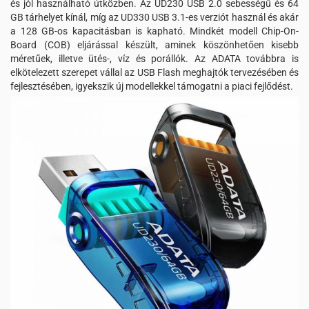
és jól használható útközben. Az UD230 USB 2.0 sebességű és 64
GB tárhelyet kínál, míg az UD330 USB 3.1-es verziót használ és akár
a 128 GB-os kapacitásban is kapható. Mindkét modell Chip-On-
Board (COB) eljárással készült, aminek köszönhetően kisebb
méretűek, illetve ütés-, víz és porállók. Az ADATA továbbra is
elkötelezett szerepet vállal az USB Flash meghajtók tervezésében és
fejlesztésében, igyekszik új modellekkel támogatni a piaci fejlődést.