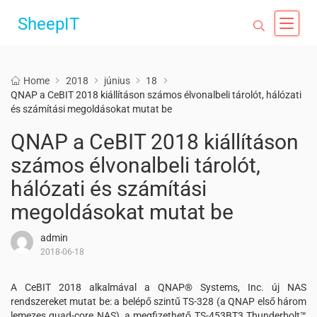
SheepIT
Home
2018
június
18
QNAP a CeBIT 2018 kiállításon számos élvonalbeli tárolót, hálózati
és számítási megoldásokat mutat be
QNAP a CeBIT 2018 kiállításon
számos élvonalbeli tárolót,
hálózati és számítási
megoldásokat mutat be
admin
2018-06-18
A CeBIT 2018 alkalmával a QNAP® Systems, Inc. új NAS
rendszereket mutat be: a belépő szintű TS-328 (a QNAP első három
lemezes quad-core NAS), a megfizethető TS-453BT3 Thunderbolt™