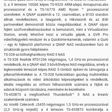
3, a 9 lemezes 10GbE képes TS-932X ARM-alapú AnnapurnaLabs
processzorral és a TS-1677X AMD Ryzen ™ processzorral
szerelteket. A QNAP szakértői a 12. csarnokban, a B103 standon
állnak rendelkezésre, a Seagate®, a Hikvision® és az iEi®
partnerekkel demonstrált közös megoldásokkal. A QNAP olyan
fejlett szoftveralkalmazásokat is bemutatott, mint a Virtualization
Station, amely lehetővé teszi a virtuális gépek, a QVR Pro
videófelügyeleti rendszer és a Quicktime-kamerák, valamint a QuAI
– egy AI fejlesztői platformot a QNAP NAS rendszereken futó AI
struktúrák gyors felépítésére.
TS-328-as költséghatékony RAID 5 NAS
A TS-328 Realtek RTD1296 négymagos, 1,4 GHz-es processzorral
rendelkezik, és a QNAP első 3 bővítőhelyes NAS megoldása, amely a
legkevesebb lemezzel képes RAID 5 tömböt építeni és támogatja a
pillanatfelvételeket is. A TS-328 funkciókban gazdag multimédiás
alkalmazások és videó átkódolási képességekkel is rendelkezik,
ideális megoldás az otthoni felhasználók számára a fájlok és
adatok központi tárolására, mentésére és kezelésére.
TS-453BT3 a megfizethető Thunderbolt™ 3 NAS a kreatív
szakemberek számára
Az Intel® Celeron® J3455 négymagos 1,5 GHz-es processzorával
(2,3 GHz-ig terjedő) a 4 lemezes TS-453BT3 kombinálja a