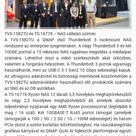
TVS-1582TU és TS-1677X – NAS vállalati szinten
A TVS-1582TU a QNAP első Thunderbolt 3 rackmount NAS
rendszere az enterprise szegmensben. A négy Thunderbolt 3 és két
10GbE porttal a 15 rekeszes NAS rugalmas megoldás a médiaipar
számára. Lehetővé teszi a videó szerkesztését akár útközben,
valamint a forgatási helyszínen. A Thunderbolt 3 portok ugyanúgy
használhatók, mint az USB-C 3.1 Gen2 10 Gbps sebességű kapuk.
Az ultragyors adatátvitel és biztonsági mentésnek köszönhetően a
TVS-1582TU adattárolóként használható élő produkciók számára
az SNG és az OB autókban.
A TS-1677X Ryzen NAS 12 darab 3,5 hüvelykes meghajtórekeszből
és négy 2,5 hüvelykes meghajtóhelyből áll, amelyek abszolút
teljesítményt nyújtanak egy AMD Ryzen processzorral (legfeljebb 8
mag / 16 szál). Két 10GBASE-T RJ45 portot támogat (amelyek
támogatják a 10G / 5G / 2.5G / 1G / 100M sebességet) és három
PCIe slotot a szinte korlátlan bővíthetőséghez. Ha csúcskategóriás
grafikus kártyával és QNAP QuAI AI fejlesztői platformjával együtt