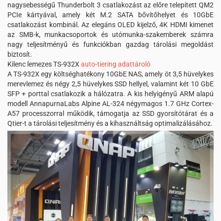
nagysebességű Thunderbolt 3 csatlakozást az előre telepített QM2
PCIe kártyával, amely két M.2 SATA bővítőhelyet és 10GbE
csatlakozást kombinál. Az elegáns OLED kijelző, 4K HDMI kimenet
az SMB-k, munkacsoportok és utómunka-szakemberek számra
nagy teljesítményű és funkciókban gazdag tárolási megoldást
biztosít.
Kilenc lemezes TS-932X
auto-tiering adattároló
A TS-932X egy költséghatékony 10GbE NAS, amely öt 3,5 hüvelykes
merevlemez és négy 2,5 hüvelykes SSD hellyel, valamint két 10 GbE
SFP + porttal csatlakozik a hálózatra. A kis helyigényű ARM alapú
modell AnnapurnaLabs Alpine AL-324 négymagos 1.7 GHz Cortex-
A57 processzorral működik, támogatja az SSD gyorsítótárat és a
Qtier-t a tárolási teljesítmény és a kihasználtság optimalizálásához.