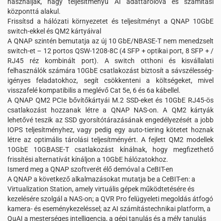
használják, nagy teljesítményű AI adattárolóvá és számítási
központtá alakul.
Frissítsd a hálózati környezetet és teljesítményt a QNAP 10GbE
switch-ekkel és QM2 kártyáival
A QNAP szintén bemutatja az új 10 GbE/NBASE-T nem menedzselt
switch-et – 12 portos QSW-1208-8C (4 SFP + optikai port, 8 SFP + /
RJ45 réz kombinált port). A switch otthoni és kisvállalati
felhasználók számára 10GbE csatlakozást biztosít a sávszélesség-
igényes feladatokhoz, segít csökkenteni a költségeket, mivel
visszafelé kompatibilis a meglévő Cat 5e, 6 és 6a kábellel.
A QNAP QM2 PCIe bővítőkártyái M.2 SSD-eket és 10GbE RJ45-ös
csatlakozást hozzanak létre a QNAP NAS-on. A QM2 kártyák
lehetővé teszik az SSD gyorsítótárazásának engedélyezését a jobb
IOPS teljesítményhez, vagy pedig egy auto-tiering kötetet hoznak
létre az optimális tárolási teljesítményért. A fejlett QM2 modellek
10GbE 10GBASE-T csatlakozást kínálnak, hogy megfizethető
frissítési alternatívát kínáljon a 10GbE hálózatokhoz.
Ismerd meg a QNAP szoftverét élő demóval a CeBIT-en
A QNAP a következő alkalmazásokat mutatja be a CeBIT-en: a
Virtualization Station, amely virtuális gépek működtetésére és
kezelésére szolgál a NAS-on; a QVR Pro felügyeleti megoldás átfogó
kamera- és eseménykezeléssel; az AI számítástechnikai platform, a
QuAI a mesterséges intelligencia, a gépi tanulás és a mély tanulás