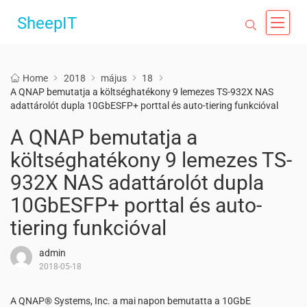
SheepIT
Home
2018
május
18
A QNAP bemutatja a költséghatékony 9 lemezes TS-932X NAS
adattárolót dupla 10GbESFP+ porttal és auto-tiering funkcióval
A QNAP bemutatja a
költséghatékony 9 lemezes TS-
932X NAS adattárolót dupla
10GbESFP+ porttal és auto-
tiering funkcióval
admin
2018-05-18
A QNAP® Systems, Inc. a mai napon bemutatta a 10GbE