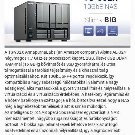
A TS-932X AnnapurnaLabs (an Amazon company) Alpine AL-324
négymagos 1,7 GHz-es processzort kapott, 2GB, illetve 8GB DDR4
RAM-mal (16 GB-ig bővíthető) és SSD gyorsítótárral és Qtier
támogatással a tárolási teljesítmény és a kihasználtság
optimalizálásához. Két 10GbE SFP+ porttal rendelkezik, így
kompatibilis a nagy sebességű hálózatokkal, valamint a nagy
adatigényű alkalmazásokkal, a gyors visszaállítás és helyreállítás, a
virtualizáció és a virtualizáció érdekében. A hatékony légáramlás és
a hőterv hatékonyan széttagolja a hőt, biztosítva ezzel, hogy a NAS
még a legnehezebb terhelések alatt is simán működjön.
Az intelligens QTS NAS operációs rendszer egyszerűsíti a NAS
menedzsmentet, nagyobb rugalmasságot és hatékonyságot
biztosít. A blokkalapú pillanatképek lehetővé teszik az átfogó
adatvédelmet és az azonnali helyreállítást, így a legmodernebb