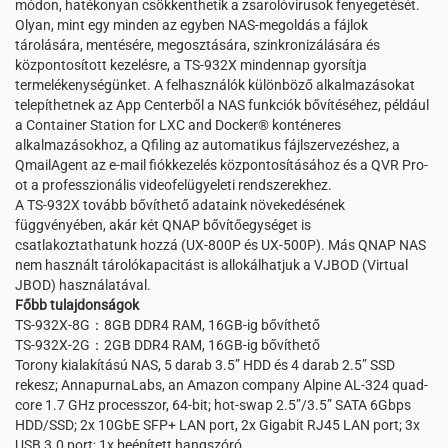
módon, hatékonyan csökkenthetik a zsarolóvírusok fenyegetését.
Olyan, mint egy minden az egyben NAS-megoldás a fájlok
tárolására, mentésére, megosztására, szinkronizálására és
központosított kezelésre, a TS-932X mindennap gyorsítja
termelékenységünket. A felhasználók különböző alkalmazásokat
telepíthetnek az App Centerből a NAS funkciók bővítéséhez, például
a Container Station for LXC and Docker® konténeres
alkalmazásokhoz, a Qfiling az automatikus fájlszervezéshez, a
QmailAgent az e-mail fiókkezelés központosításához és a QVR Pro-
ot a professzionális videofelügyeleti rendszerekhez.
A TS-932X tovább bővíthető adataink növekedésének
függvényében, akár két QNAP bővítőegységet is
csatlakoztathatunk hozzá (UX-800P és UX-500P). Más QNAP NAS
nem használt tárolókapacitást is allokálhatjuk a VJBOD (Virtual
JBOD) használatával.
Főbb tulajdonságok
TS-932X-8G：8GB DDR4 RAM, 16GB-ig bővíthető
TS-932X-2G：2GB DDR4 RAM, 16GB-ig bővíthető
Torony kialakítású NAS, 5 darab 3.5” HDD és 4 darab 2.5” SSD
rekesz; AnnapurnaLabs, an Amazon company Alpine AL-324 quad-
core 1.7 GHz processzor, 64-bit; hot-swap 2.5”/3.5” SATA 6Gbps
HDD/SSD; 2x 10GbE SFP+ LAN port, 2x Gigabit RJ45 LAN port; 3x
USB 3.0 port; 1x beépített hangszóró.