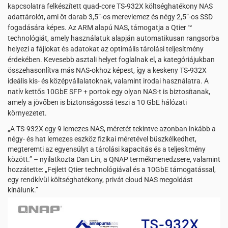
kapcsolatra felkészített quad-core TS-932X költséghatékony NAS
adattárolót, ami öt darab 3,5”-os merevlemez és négy 2,5”-os SSD
fogadására képes. Az ARM alapú NAS, támogatja a Qtier ™
technológiát, amely használatuk alapján automatikusan rangsorba
helyezi a fájlokat és adatokat az optimális tárolási teljesítmény
érdekében. Kevesebb asztali helyet foglalnak el, a kategóriájukban
összehasonlítva más NAS-okhoz képest, így a keskeny TS-932X
ideális kis- és középvállalatoknak, valamint irodai használatra. A
natív kettős 10GbE SFP + portok egy olyan NAS-t is biztosítanak,
amely a jövőben is biztonságossá teszi a 10 GbE hálózati
környezetet.
„A TS-932X egy 9 lemezes NAS, méretét tekintve azonban inkább a
négy- és hat lemezes eszköz fizikai méretével büszkélkedhet,
megteremti az egyensúlyt a tárolási kapacitás és a teljesítmény
között.” – nyilatkozta Dan Lin, a QNAP termékmenedzsere, valamint
hozzátette: „Fejlett Qtier technológiával és a 10GbE támogatással,
egy rendkívül költséghatékony, privát cloud NAS megoldást
kínálunk.”