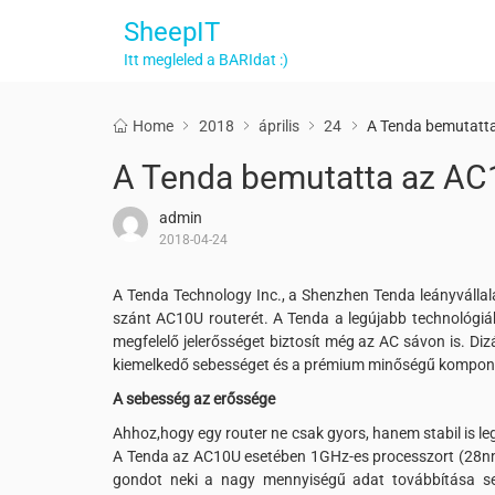
SheepIT
Itt megleled a BARIdat :)
Home
2018
április
24
A Tenda bemutatta
A Tenda bemutatta az AC1
admin
2018-04-24
A Tenda Technology Inc., a Shenzhen Tenda leányvállal
szánt AC10U routerét. A Tenda a legújabb technológiáka
megfelelő jelerősséget biztosít még az AC sávon is. Dizá
kiemelkedő sebességet és a prémium minőségű kompon
A sebesség az erőssége
Ahhoz,hogy egy router ne csak gyors, hanem stabil is 
A Tenda az AC10U esetében 1GHz-es processzort (28nm 
gondot neki a nagy mennyiségű adat továbbítása s