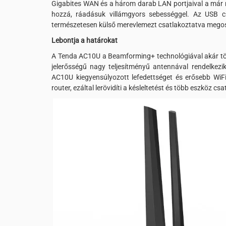
Gigabites WAN és a három darab LAN portjaival a már m
hozzá, ráadásuk villámgyors sebességgel. Az USB c
természetesen külső merevlemezt csatlakoztatva megos
Lebontja a határokat
A Tenda AC10U a Beamforming+ technológiával akár több
jelerősségű nagy teljesítményű antennával rendelkezi
AC10U kiegyensúlyozott lefedettséget és erősebb WiFi
router, ezáltal lerövidíti a késleltetést és több eszköz cs