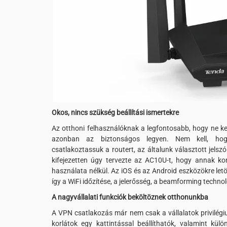
Okos, nincs szükség beállítási ismertekre
Az otthoni felhasználóknak a legfontosabb, hogy ne kel
azonban az biztonságos legyen. Nem kell, hog
csatlakoztassuk a routert, az általunk választott jels
kifejezetten úgy tervezte az AC10U-t, hogy annak kon
használata nélkül. Az iOS és az Android eszközökre le
így a WiFi időzítése, a jelerősség, a beamforming technol
A nagyvállalati funkciók beköltöznek otthonunkba
A VPN csatlakozás már nem csak a vállalatok privilégiu
korlátok egy kattintással beállíthatók, valamint külö