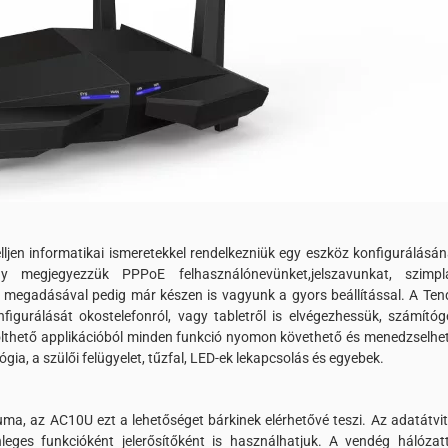
ljen informatikai ismeretekkel rendelkezniük egy eszköz konfigurálásán
y megjegyezzük PPPoE felhasználónevünket,
jelszavunkat, szimpl
zó megadásával pedig már készen is vagyunk a gyors beállítással. A Ten
figurálását okostelefonról, vagy tabletről is elvégezhessük, számítóg
tölthető applikációból minden funkció nyomon követhető és menedzselhet
ógia, a szülői felügyelet, tűzfal, LED-ek lekapcsolás és egyebek.
ma, az AC10U ezt a lehetőséget bárkinek elérhetővé teszi. Az adatátvit
nleges funkcióként jelerősítőként is használhatjuk. A vendég hálózatt