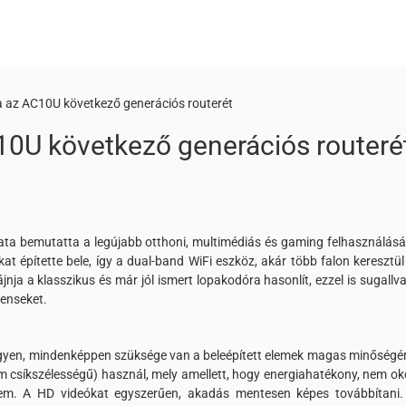
 az AC10U következő generációs routerét
0U következő generációs routeré
ata bemutatta a legújabb otthoni, multimédiás és gaming felhasználásá
t építette bele, így a dual-band WiFi eszköz, akár több falon keresztül
jnja a klasszikus és már jól ismert lopakodóra hasonlít, ezzel is sugallv
enseket.
legyen, mindenképpen szüksége van a beleépített elemek magas minőségér
csíkszélességű) használ, mely amellett, hogy energiahatékony, nem ok
em. A HD videókat egyszerűen, akadás mentesen képes továbbítani.