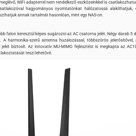
eglévő, WiFi adapterrel nem rendelkező eszközeinkkel is csatlakozhatu
satlakozóval hagyományos nyomtatónkat hálózatossá alakíthatjuk, 
zthatjuk annak tartalmát hasonlóan, mint egy NAS-on.
 falon keresztül képes sugározni az AC csatorna jelét. Négy darab 5 d
k. A harmonika-szerű antenna huzalozással, többszörös jelerősítővel, 
 jelet biztosít. Az innovatív MU-MIMO fejlesztést is megkapta az AC1
atlakoztatását teszi lehetővé.