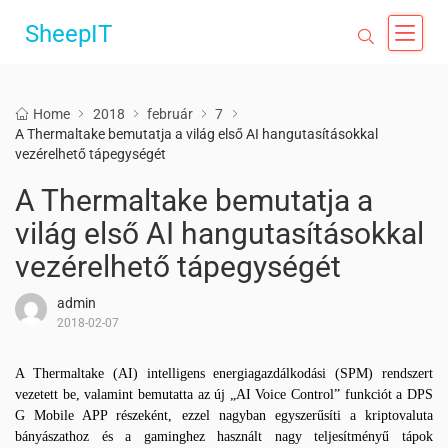
SheepIT
Home
2018
február
7
A Thermaltake bemutatja a világ első AI hangutasításokkal
vezérelhető tápegységét
A Thermaltake bemutatja a
világ első AI hangutasításokkal
vezérelhető tápegységét
admin
2018-02-07
A Thermaltake (AI) intelligens energiagazdálkodási (SPM) rendszert
vezetett be, valamint bemutatta az új „AI Voice Control” funkciót a DPS
G Mobile APP részeként, ezzel nagyban egyszerűsíti a kriptovaluta
bányászathoz és a gaminghez használt nagy teljesítményű tápok