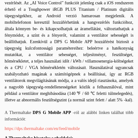
vezérlését. Az „AI Voice Control” funkciót jelenleg csak a iOS rendszeren
érhető el a Toughpower iRGB PLUS Titanium / Platinum digitális
tápegységekhez, az Android verzió hamarosan megjelenik. A
mobiltelefonon keresztül hozzáférhetünk a hangvezérlés funkcióhoz,
általa könnyen be- és kikapcsolhatjuk az áramellátást, változtathatjuk a
fénymódot, a színt és a fényerőt, valamint a ventilátor sebességét is
beállíthatjuk. Ezenkívül a DPS G Mobile APP hozzáférést biztosít a
tápegység kulcsfontosságú paramétereihez: beleértve a hatékonyság
mutatókat, a ventilátor sebességet, teljesítményt, feszültséget,
hőmérsékletet, a teljes használati időt / kWh / villamosenergia-költségeket
és a CPU / VGA hőmérsékletén változásait. Használatával ugyancsak
szabályozható magának a számítógépnek a beállításai, így az RGB
ventilátorok megvilágításának módja, a a valós idejű riasztásoka, amelyek
a nagyobb tápegység-rendellenességeket közlik a felhasználóval, mint
például a ventilátor meghibásodása (140 ℉ / 60 ℃ feletti túlmelegedés),
illetve az abnormális feszültségszint (a normál szint felett / alatt 5% -kal).
A Thermaltake
DPS G Mobile APP
-ról az alábbi linken találhat több
információt:
https://dps.thermaltake.com/en/feed/mobile