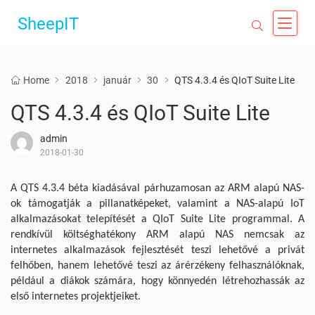
SheepIT
Home
2018
január
30
QTS 4.3.4 és QIoT Suite Lite
QTS 4.3.4 és QIoT Suite Lite
admin
2018-01-30
A QTS 4.3.4 béta kiadásával párhuzamosan az ARM alapú NAS-
ok támogatják a pillanatképeket, valamint a NAS-alapú IoT
alkalmazásokat telepítését a QIoT Suite Lite programmal. A
rendkívül költséghatékony ARM alapú NAS nemcsak az
internetes alkalmazások fejlesztését teszi lehetővé a privát
felhőben, hanem lehetővé teszi az árérzékeny felhasználóknak,
például a diákok számára, hogy könnyedén létrehozhassák az
első internetes projektjeiket.