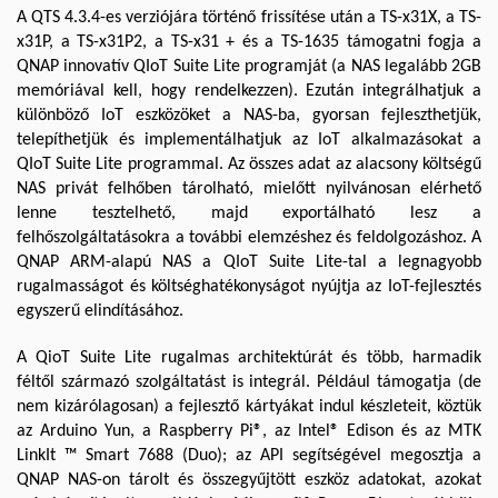
A QTS 4.3.4-es verziójára történő frissítése után a TS-x31X, a TS-
x31P, a TS-x31P2, a TS-x31 + és a TS-1635 támogatni fogja a
QNAP innovatív QIoT Suite Lite programját (a NAS legalább 2GB
memóriával kell, hogy rendelkezzen). Ezután integrálhatjuk a
különböző IoT eszközöket a NAS-ba, gyorsan fejleszthetjük,
telepíthetjük és implementálhatjuk az IoT alkalmazásokat a
QIoT Suite Lite programmal. Az összes adat az alacsony költségű
NAS privát felhőben tárolható, mielőtt nyilvánosan elérhető
lenne tesztelhető, majd exportálható lesz a
felhőszolgáltatásokra a további elemzéshez és feldolgozáshoz. A
QNAP ARM-alapú NAS a QIoT Suite Lite-tal a legnagyobb
rugalmasságot és költséghatékonyságot nyújtja az IoT-fejlesztés
egyszerű elindításához.
A QioT Suite Lite rugalmas architektúrát és több, harmadik
féltől származó szolgáltatást is integrál. Például támogatja (de
nem kizárólagosan) a fejlesztő kártyákat indul készleteit, köztük
az Arduino Yun, a Raspberry Pi®, az Intel® Edison és az MTK
LinkIt ™ Smart 7688 (Duo); az API segítségével megosztja a
QNAP NAS-on tárolt és összegyűjtött eszköz adatokat, azokat