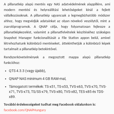
A pillanatkép alapú mentés egy NAS adatvédelmének alappillére, ami
modern mentési és helyreállítási lehetőségeket kínál a fejlett
vállalkozásoknak. A pillanatkép ugyancsak a legmegbízhatóbb módszer
ahhoz, hogy megvédjük adatainkat az olyan növekvő veszélytől, mint a
zsarolóprogramok. A QNAP célja, hogy folyamatosan fejlessze a
pillanatképkezelést, valamint a pillanatfelvételek készítéséhez szükséges
Snapshot Manager funkcionalitását a File Station appon belül, amivel
létrehozhatunk különböző mentéseket, áttekinthetjük a különböző képek
tartalmait a pillanatkép betekintővel.
Rendszerkövetelmények a megosztott mappa alapú pillanatkép
funkcióhoz
:
QTS 4.3.3 (vagy újabb),
QNAP NAS minimum 4 GB RAM-mal,
Támogatott termékek: TS-x51, TS-x53, TVS-x63, TVS-x70, TVS-
x71, TVS-x73, TS/SS-x79, TVS-x80, TVS-x82, TES-x85 és TDS-
x89.
További érdekességeket tudhat meg Facebook oldalunkon is:
facebook.com/QNAPHungary