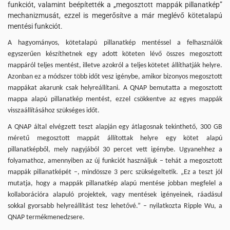
funkciót, valamint beépítették a „megosztott mappák pillanatkép”
mechanizmusát, ezzel is megerősítve a már meglévő kötetalapú
mentési funkciót.
A hagyományos, kötetalapú pillanatkép mentéssel a felhasználók
egyszerűen készíthetnek egy adott köteten lévő összes megosztott
mappáról teljes mentést, illetve azokról a teljes kötetet állíthatják helyre.
Azonban ez a módszer több időt vesz igénybe, amikor bizonyos megosztott
mappákat akarunk csak helyreállítani. A
QNAP bemutatta a megosztott
mappa alapú pillanatkép mentést, ezzel csökkentve az egyes mappák
visszaállításához szükséges időt.
A QNAP által elvégzett teszt alapján egy átlagosnak tekinthető, 300 GB
méretű megosztott mappát állítottak helyre egy kötet alapú
pillanatképből, mely nagyjából 30 percet vett igénybe. Ugyanehhez a
folyamathoz, amennyiben az új funkciót használjuk – tehát a megosztott
mappák pillanatképét –, mindössze 3 perc szükségeltetik.
„Ez a teszt jól
mutatja, hogy a mappák pillanatkép alapú mentése jobban megfelel a
kollaborációra alapuló projektek, vagy mentések igényeinek, ráadásul
sokkal gyorsabb helyreállítást tesz lehetővé.” – nyilatkozta Ripple Wu, a
QNAP termékmenedzsere.