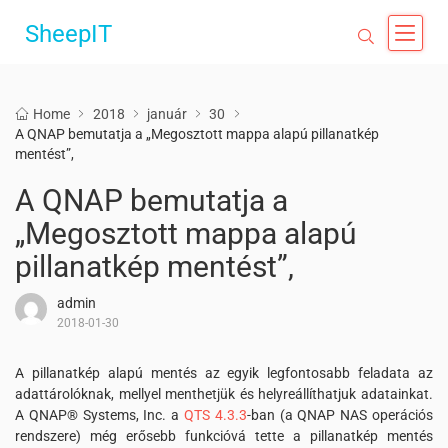
SheepIT
Home
2018
január
30
A QNAP bemutatja a „Megosztott mappa alapú pillanatkép
mentést”,
A QNAP bemutatja a
„Megosztott mappa alapú
pillanatkép mentést”,
admin
2018-01-30
A pillanatkép alapú mentés az egyik legfontosabb feladata az
adattárolóknak, mellyel menthetjük és helyreállíthatjuk adatainkat.
A QNAP® Systems, Inc. a
QTS 4.3.3
-ban (a QNAP NAS operációs
rendszere) még erősebb funkcióvá tette a pillanatkép mentés