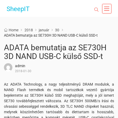
SheepIT
Home
2018
január
30
ADATA bemutatja az SE730H 3D NAND USB-C külső SSD-t
ADATA bemutatja az SE730H
3D NAND USB-C külső SSD-t
admin
2018-01-30
Az ADATA Technology, a nagy teljesítményű DRAM modulok, a
NAND Flash termékek és mobil tartozékok vezető gyártója
bejelentette
az SE730H külső SSD meghajtóját, mely a jól ismert
SE730 továbbfejlesztett változata. Az SE730H 500MB/s írási és
olvasási sebességgel rendelkezik, 3D TLC NAND chipeket használ,
melynek köszönhetően tartósabb és élettartam is hosszabb,
miközben megőrizte a kompakt méretét. USB-C csatlakozóval