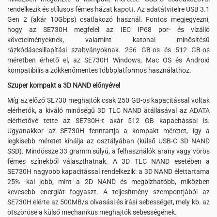
rendelkezik és stílusos fémes házat kapott. Az adatátvitelre USB 3.1
Gen 2 (akár 10Gbps) csatlakozó használ. Fontos megjegyezni,
hogy az SE730H megfelel az IEC IP68 por- és vízálló
követelményeknek, valamint katonai minősítésű
rázkódáscsillapítási szabványoknak. 256 GB-os és 512 GB-os
méretben érhető el, az SE730H Windows, Mac OS és Android
kompatibilis a zökkenőmentes többplatformos használathoz.
Szuper kompakt a 3D NAND előnyével
Míg az előző SE730 meghajtók csak 250 GB-os kapacitással voltak
elérhetők, a kiváló minőségű 3D TLC NAND átállásával az ADATA
elérhetővé tette az SE730H-t akár 512 GB kapacitással is.
Ugyanakkor az SE730H fenntartja a kompakt méretet, így a
legkisebb méretet kínálja az osztályában (külső USB-C 3D NAND
SSD). Mindössze 33 gramm súlyú, a felhasználók arany vagy vörös
fémes színekből választhatnak. A 3D TLC NAND esetében a
SE730H nagyobb kapacitással rendelkezik: a 3D NAND élettartama
25% -kal jobb, mint a 2D NAND és megbízhatóbb, miközben
kevesebb energiát fogyaszt. A teljesítmény szempontjából az
SE730H elérte az 500MB/s olvasási és írási sebességet, mely kb. az
ötszöröse a külső mechanikus meghajtók sebességének.