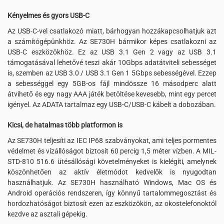
Kényelmes és gyors USB-C
Az USB-C-vel csatlakozó miatt, bárhogyan hozzákapcsolhatjuk azt
a számítógépünkhöz. Az SE730H bármikor képes csatlakozni az
USB-C eszközökhöz. Ez az USB 3.1 Gen 2 vagy az USB 3.1
támogatásával lehetővé teszi akár 10Gbps adatátviteli sebességet
is, szemben az USB 3.0 / USB 3.1 Gen 1 5Gbps sebességével. Ezzep
a sebességgel egy 5GB-os fájl mindössze 16 másodperc alatt
átvihető és egy nagy AAA játék betöltése kevesebb, mint egy percet
igényel. Az ADATA tartalmaz egy USB-C/USB-C kábelt a dobozában.
Kicsi, de hatalmas több platformon is
Az SE730H teljesíti az IEC IP68 szabványokat, ami teljes pormentes
védelmet és vízállóságot biztosít 60 percig 1,5 méter vízben. A MIL-
STD-810 516.6 ütésállósági követelményeket is kielégíti, amelynek
köszönhetően az aktív életmódot kedvelők is nyugodtan
használhatjuk. Az SE730H használható Windows, Mac OS és
Android operációs rendszeren, így könnyű tartalommegosztást és
hordozhatóságot biztosít ezen az eszközökön, az okostelefonoktól
kezdve az asztali gépekig.