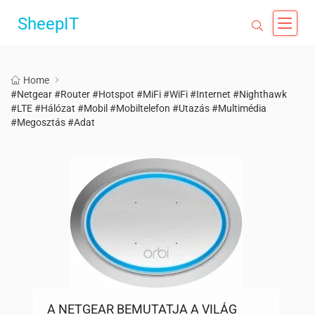
SheepIT
Home
#Netgear #Router #Hotspot #MiFi #WiFi #Internet #Nighthawk
#LTE #Hálózat #Mobil #Mobiltelefon #Utazás #Multimédia
#Megosztás #Adat
A NETGEAR BEMUTATJA A VILÁG