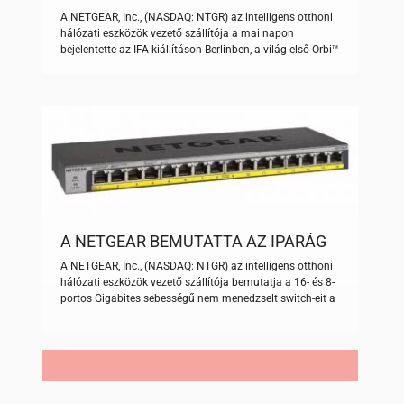
ELSŐ MESH WIFI RENDSZERÉT ALEXA
A NETGEAR, Inc., (NASDAQ: NTGR) az intelligens otthoni
KÉPES OKOS HANGSZÓRÓVAL A
hálózati eszközök vezető szállítója a mai napon
HARMAN KARDON
bejelentette az IFA kiállításon Berlinben, a világ első Orbi™
TECHNOLÓGIÁJÁVAL
Voice Smart hangszóróval rendelkező WiFi rendszerét,
ami beépített Amazon Alexa™ technológiával rendelkezik.
Az Orbi Voice bármely Orbi WiFi rendszer részeként
széleskörű Wi-Fi lefedettséget biztosít akár 186
négyzetméteres helyen is, valamint nagy […]
A NETGEAR BEMUTATTA AZ IPARÁG
ELSŐ NEM MENEDZSELT PoE
A NETGEAR, Inc., (NASDAQ: NTGR) az intelligens otthoni
SWITCH-ÉT
hálózati eszközök vezető szállítója bemutatja a 16- és 8-
portos Gigabites sebességű nem menedzselt switch-eit a
világon elsőként integrált Power over Ethernet (PoE)
technológiával. A megfizethető és gazdaságos PoE
lehetőséget kínáló switch kifejezetten a kisebb
vállalkozásoknak, vagy akár az otthoni irodáknak készült,
egyszerűbben telepíthetik a PoE+ és a nagy teljesítményű
[…]