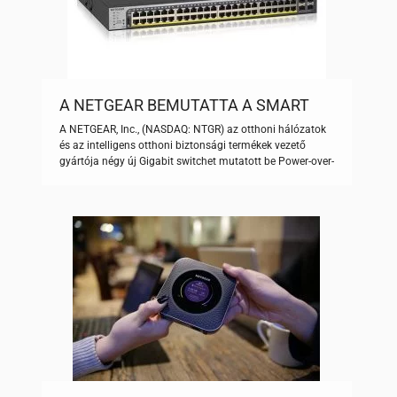
A NETGEAR BEMUTATTA A SMART
MANAGED PRO SWITCHEKET POE+
A NETGEAR, Inc., (NASDAQ: NTGR) az otthoni hálózatok
MEGOLDÁSSAL
és az intelligens otthoni biztonsági termékek vezető
gyártója négy új Gigabit switchet mutatott be Power-over-
Ethernet (PoE+) és SFP portokkal az optikai uplinkhez.
Ezek az eszközök kibővítik a Smart Managed Pro
switchek második generációs családját, amely
kifejezetten konvergált hálózatokhoz készültek, ahol a
hang, a videó, az adatok és […]